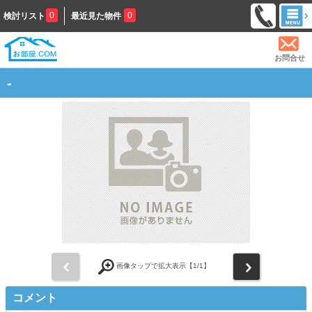
0
0
検討リスト
最近見た物件
お問合せ
-
前
次
画像タップで拡大表示【
1
/1】
コメント