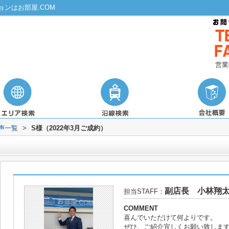
ンはお部屋.COM
営業
声一覧
>
S様（2022年3月ご成約）
副店長 小林翔
担当STAFF：
COMMENT
喜んでいただけて何よりです。
ぜひ、ご紹介宜しくお願い致しま