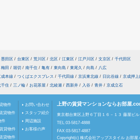
墨田区
/
台東区
/
荒川区
/
北区
/
江東区
/
江戸川区
/
文京区
/
千代田区
梅田
/
堀切
/
南千住
/
亀有
/
東向島
/
東尾久
/
向島
/
八広
京成本線
/
つくばエクスプレス
/
千代田線
/
京浜東北線
/
日比谷線
/
京成押上
北千住
/
三ノ輪
/
お花茶屋
/
北綾瀬
/
西新井
/
入谷
/
青井
/
京成立石
上野の賃貸マンションならお部屋.c
貸物件
お問い合わせ
賃貸物件
スタッフ紹介
東京都台東区上野６丁目１６－１３ 藤屋ビル 
物件
周辺施設
TEL:03-5817-4888
の賃貸物件
お客様の声
FAX:03-5817-4887
賃貸物件
Copyright(c) 株式会社アップスタイル お部