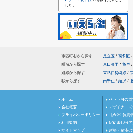
した。
市区町村から探す
足立区
/
葛飾区
/
町名から探す
東日暮里
/
亀戸
/
路線から探す
東武伊勢崎線
/
駅から探す
南千住
/
綾瀬
/
ホーム
ペット可の賃
会社概要
デザイナーズ
プライバシーポリシー
礼金0の賃貸
利用規約
駅徒歩10分
サイトマップ
新築・築浅の