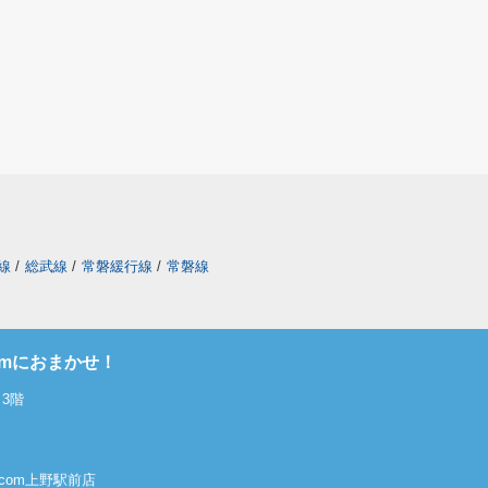
線
/
総武線
/
常磐緩行線
/
常磐線
omにおまかせ！
3階
屋.com上野駅前店