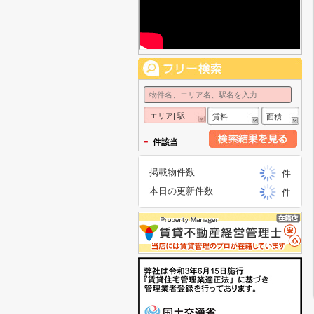
エリア| 駅
賃料
面積
-
件該当
掲載物件数
件
本日の更新件数
件