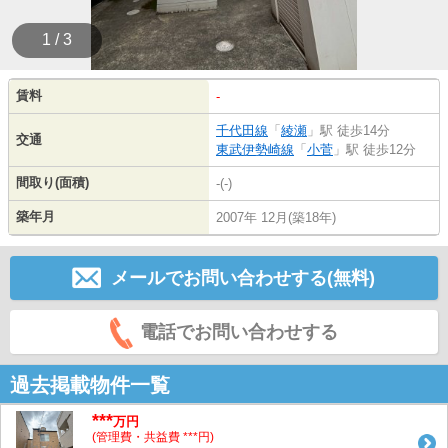
1 / 3
賃料
-
千代田線
「
綾瀬
」駅 徒歩14分
交通
東武伊勢崎線
「
小菅
」駅 徒歩12分
間取り(面積)
-(-)
築年月
2007年 12月(築18年)
メールでお問い合わせする(無料)
電話でお問い合わせする
過去掲載物件一覧
***
万円
(管理費・共益費 ***円)