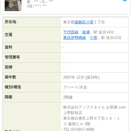
敷：***｜礼：***
1階 / *** / ***
所在地
東京都
葛飾区
小菅
１丁目
千代田線
「
綾瀬
」駅 徒歩14分
交通
東武伊勢崎線
「
小菅
」駅 徒歩12分
賃料
-
管理費等
-
面積
-
築年数
2007年 12月 (築18年)
種別/構造
アパート/木造
階建
2階建
株式会社アップスタイル お部屋.com
上野駅前店
東京都台東区上野６丁目１６－１
３ 藤屋ビル 3階
TEL:03-5817-4888