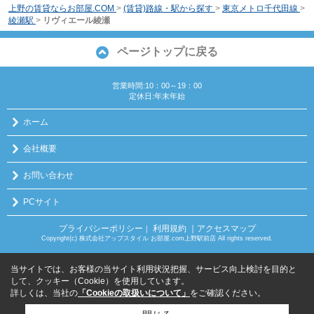
上野の賃貸ならお部屋.COM
>
(賃貸)路線・駅から探す
>
東京メトロ千代田線
>
綾瀬駅
>
リヴィエール綾瀬
ページトップに戻る
営業時間:10：00～19：00
定休日:年末年始
ホーム
会社概要
お問い合わせ
PCサイト
プライバシーポリシー
利用規約
｜アクセスマップ
｜
Copyright(c) 株式会社アップスタイル お部屋.com上野駅前店 All rights reserved.
当サイトでは、お客様の当サイト利用状況把握、サービス向上検討を目的と
して、クッキー（Cookie）を使用しています。
詳しくは、当社の
「Cookieの取扱いについて」
をご確認ください。