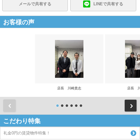
メールで共有する
LINEで共有する
お客様の声
店長 川崎貴志
店長 
前
こだわり特集
礼金0円の賃貸物件特集！