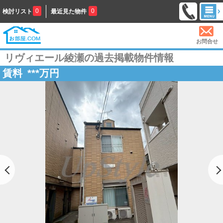
0
0
検討リスト
最近見た物件
お問合せ
リヴィエール綾瀬の過去掲載物件情報
賃料
***
万円