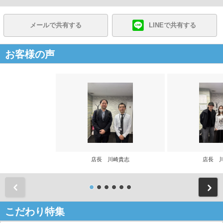
メールで共有する
LINEで共有する
お客様の声
店長 川崎貴志
店長 
前
こだわり特集