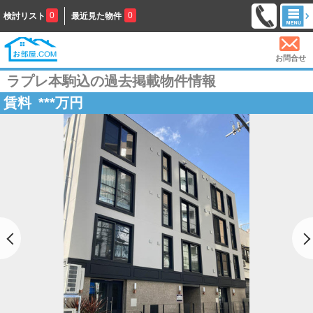
0
0
検討リスト
最近見た物件
お問合せ
ラプレ本駒込の過去掲載物件情報
賃料
***
万円