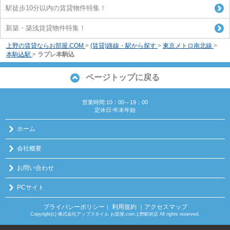
駅徒歩10分以内の賃貸物件特集！
新築・築浅賃貸物件特集！
上野の賃貸ならお部屋.COM
>
(賃貸)路線・駅から探す
>
東京メトロ南北線
>
本駒込駅
>
ラプレ本駒込
ページトップに戻る
営業時間:10：00～19：00
定休日:年末年始
ホーム
会社概要
お問い合わせ
PCサイト
プライバシーポリシー
利用規約
｜アクセスマップ
｜
Copyright(c) 株式会社アップスタイル お部屋.com上野駅前店 All rights reserved.