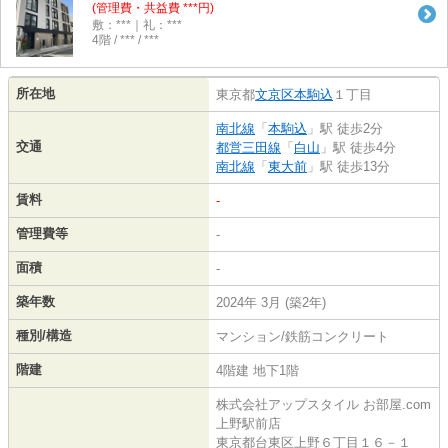
(管理費・共益費 ***円)
敷：***｜礼：***
4階 / *** / ***
所在地
東京都
文京区
本駒込
１丁目
南北線
「
本駒込
」駅 徒歩2分
交通
都営三田線
「
白山
」駅 徒歩4分
南北線
「
東大前
」駅 徒歩13分
賃料
-
管理費等
-
面積
-
築年数
2024年 3月 (築2年)
種別/構造
マンション/鉄筋コンクリート
階建
4階建 地下1階
株式会社アップスタイル お部屋.com
上野駅前店
東京都台東区上野６丁目１６－１