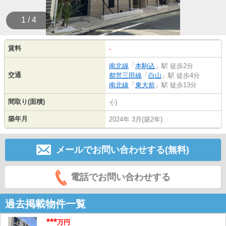
1 / 4
賃料
-
南北線
「
本駒込
」駅 徒歩2分
交通
都営三田線
「
白山
」駅 徒歩4分
南北線
「
東大前
」駅 徒歩13分
間取り(面積)
-(-)
築年月
2024年 3月(築2年)
メールでお問い合わせする(無料)
電話でお問い合わせする
過去掲載物件一覧
***
万円