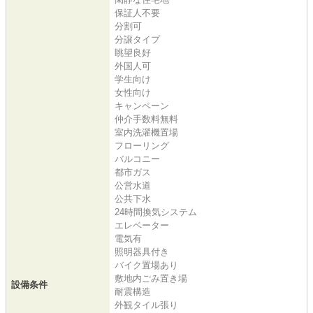
保証人不要
分割可
分譲タイプ
眺望良好
外国人可
学生向け
女性向け
キャンペーン
仲介手数料無料
室内洗濯機置場
フローリング
バルコニー
都市ガス
公営水道
公共下水
24時間換気システム
エレベーター
電気有
照明器具付き
バイク置場あり
敷地内ごみ置き場
設備条件
耐震構造
外観タイル張り