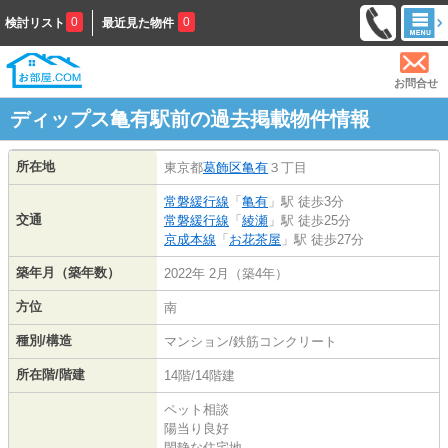
0
0
検討リスト
最近見た物件
お問合せ
ディップス亀有駅前の過去掲載物件情報
所在地
東京都
葛飾区
亀有
３丁目
常磐緩行線
「
亀有
」駅 徒歩3分
交通
常磐緩行線
「
綾瀬
」駅 徒歩25分
京成本線
「
お花茶屋
」駅 徒歩27分
築年月（築年数）
2022年 2月（築4年）
方位
南
種別/構造
マンション/鉄筋コンクリート
所在階/階建
14階/14階建
ペット相談
陽当り良好
閑静な住宅地