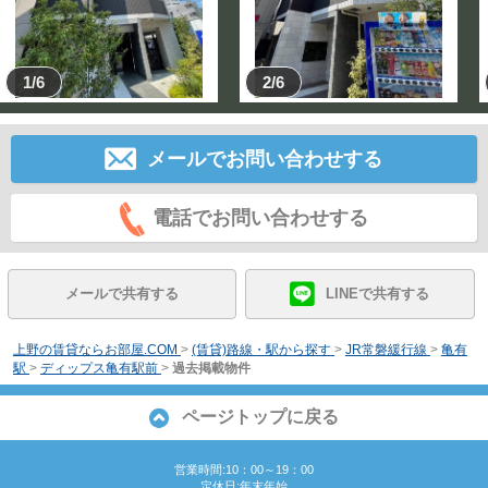
1/6
2/6
メールでお問い合わせする
電話でお問い合わせする
メールで共有する
LINEで共有する
上野の賃貸ならお部屋.COM
>
(賃貸)路線・駅から探す
>
JR常磐緩行線
>
亀有
駅
>
ディップス亀有駅前
>
過去掲載物件
ページトップに戻る
営業時間:10：00～19：00
定休日:年末年始