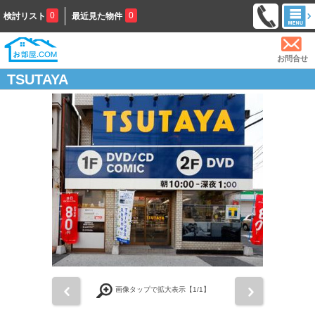
0
0
検討リスト
最近見た物件
お問合せ
TSUTAYA
前
次
画像タップで拡大表示【
1
/1】