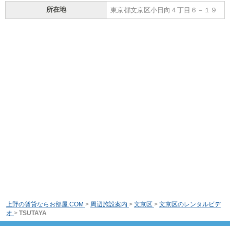
所在地
東京都文京区小日向４丁目６－１９
上野の賃貸ならお部屋.COM
>
周辺施設案内
>
文京区
>
文京区のレンタルビデ
オ
>
TSUTAYA