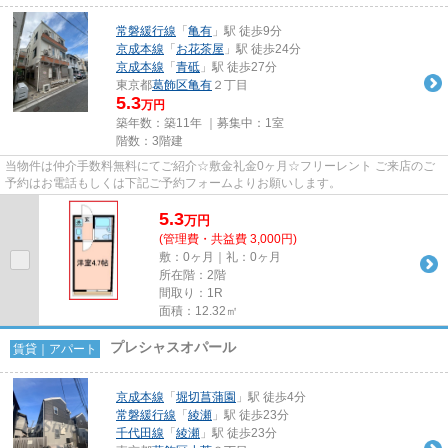
常磐緩行線
「
亀有
」駅 徒歩9分
京成本線
「
お花茶屋
」駅 徒歩24分
京成本線
「
青砥
」駅 徒歩27分
東京都
葛飾区
亀有
２丁目
5.3
万円
築年数：築11年 ｜募集中：
1室
階数：3階建
当物件は仲介手数料無料にてご紹介☆敷金礼金0ヶ月☆フリーレント ご来店のご
予約はお電話もしくは下記ご予約フォームよりお願いします。
5.3
万
円
(管理費・共益費 3,000円)
敷：0ヶ月｜礼：0ヶ月
所在階：2階
間取り：1R
面積：12.32㎡
プレシャスオパール
賃貸｜アパート
京成本線
「
堀切菖蒲園
」駅 徒歩4分
常磐緩行線
「
綾瀬
」駅 徒歩23分
千代田線
「
綾瀬
」駅 徒歩23分