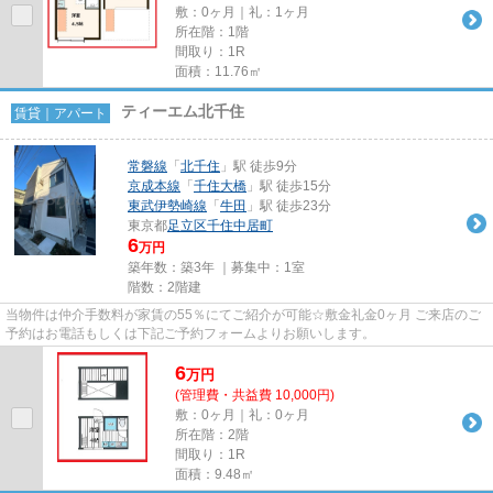
敷：0ヶ月｜礼：1ヶ月
所在階：1階
間取り：1R
面積：11.76㎡
ティーエム北千住
賃貸｜アパート
常磐線
「
北千住
」駅 徒歩9分
京成本線
「
千住大橋
」駅 徒歩15分
東武伊勢崎線
「
牛田
」駅 徒歩23分
東京都
足立区
千住中居町
6
万円
築年数：築3年 ｜募集中：
1室
階数：2階建
当物件は仲介手数料が家賃の55％にてご紹介が可能☆敷金礼金0ヶ月 ご来店のご
予約はお電話もしくは下記ご予約フォームよりお願いします。
6
万
円
(管理費・共益費 10,000円)
敷：0ヶ月｜礼：0ヶ月
所在階：2階
間取り：1R
面積：9.48㎡