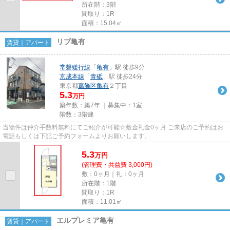
所在階：3階
間取り：1R
面積：15.04㎡
リブ亀有
賃貸｜アパート
常磐緩行線
「
亀有
」駅 徒歩9分
京成本線
「
青砥
」駅 徒歩24分
東京都
葛飾区
亀有
２丁目
5.3
万円
築年数：築7年 ｜募集中：
1室
階数：3階建
当物件は仲介手数料無料にてご紹介が可能☆敷金礼金0ヶ月 ご来店のご予約はお
電話もしくは下記ご予約フォームよりお願いします。
5.3
万
円
(管理費・共益費 3,000円)
敷：0ヶ月｜礼：0ヶ月
所在階：1階
間取り：1R
面積：11.01㎡
エルプレミア亀有
賃貸｜アパート