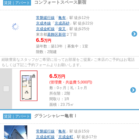
コンフォートスペース新宿
賃貸｜アパート
常磐緩行線
「
亀有
」駅 徒歩12分
京成本線
「
京成高砂
」駅 徒歩22分
京成金町線
「
柴又
」駅 徒歩25分
東京都
葛飾区
新宿
２丁目
6.5
万円
築年数：築13年 ｜募集中：
1室
階数：2階建
経験豊富なスタッフがご希望に沿ってお部屋をご提案♪ ご来店のご予約はお電話
もしくは下記ご予約フォームよりお願いします。
6.5
万
円
(管理費・共益費 5,000円)
敷：0ヶ月｜礼：1ヶ月
所在階：2階
間取り：1R
面積：23.75㎡
グランシャレー亀有Ⅰ
賃貸｜アパート
常磐緩行線
「
亀有
」駅 徒歩15分
京成金町線
「
京成金町
」駅 徒歩17分