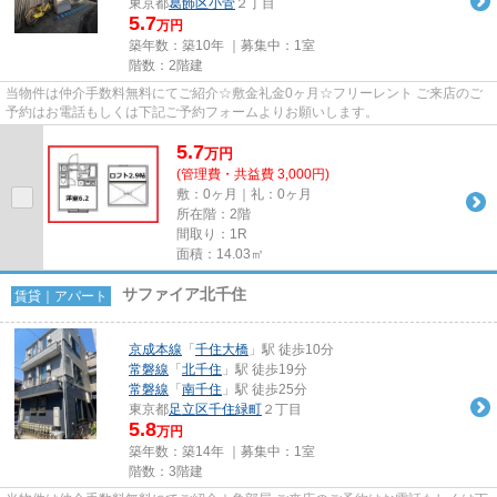
東京都
葛飾区
小菅
２丁目
5.7
万円
築年数：築10年 ｜募集中：
1室
階数：2階建
当物件は仲介手数料無料にてご紹介☆敷金礼金0ヶ月☆フリーレント ご来店のご
予約はお電話もしくは下記ご予約フォームよりお願いします。
5.7
万
円
(管理費・共益費 3,000円)
敷：0ヶ月｜礼：0ヶ月
所在階：2階
間取り：1R
面積：14.03㎡
サファイア北千住
賃貸｜アパート
京成本線
「
千住大橋
」駅 徒歩10分
常磐線
「
北千住
」駅 徒歩19分
常磐線
「
南千住
」駅 徒歩25分
東京都
足立区
千住緑町
２丁目
5.8
万円
築年数：築14年 ｜募集中：
1室
階数：3階建