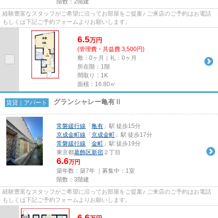
階数：2階建
経験豊富なスタッフがご希望に沿ってお部屋をご提案♪ ご来店のご予約はお電話
もしくは下記ご予約フォームよりお願いします。
6.5
万
円
(管理費・共益費 3,500円)
敷：0ヶ月｜礼：0ヶ月
所在階：1階
間取り：1K
面積：16.80㎡
グランシャレー亀有Ⅱ
賃貸｜アパート
常磐緩行線
「
亀有
」駅 徒歩15分
京成金町線
「
京成金町
」駅 徒歩17分
常磐緩行線
「
金町
」駅 徒歩19分
東京都
葛飾区
新宿
２丁目
6.6
万円
築年数：築7年 ｜募集中：
1室
階数：3階建
経験豊富なスタッフがご希望に沿ってお部屋をご提案♪ ご来店のご予約はお電話
もしくは下記ご予約フォームよりお願いします。
6.6