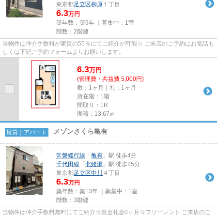
東京都
足立区
柳原
１丁目
6.3
万円
築年数：築9年 ｜募集中：
1室
階数：2階建
当物件は仲介手数料が家賃の55％にてご紹介が可能☆ ご来店のご予約はお電話も
しくは下記ご予約フォームよりお願いします。
6.3
万
円
(管理費・共益費 5,000円)
敷：1ヶ月｜礼：1ヶ月
所在階：1階
間取り：1R
面積：13.67㎡
メゾンさくら亀有
賃貸｜アパート
常磐緩行線
「
亀有
」駅 徒歩4分
千代田線
「
北綾瀬
」駅 徒歩25分
東京都
足立区
中川
４丁目
6.3
万円
築年数：築13年 ｜募集中：
1室
階数：3階建
当物件は仲介手数料無料にてご紹介☆敷金礼金0ヶ月☆フリーレント ご来店のご