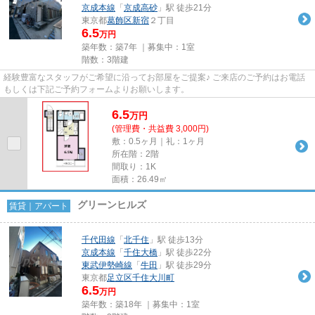
京成本線
「
京成高砂
」駅 徒歩21分
東京都
葛飾区
新宿
２丁目
6.5
万円
築年数：築7年 ｜募集中：
1室
階数：3階建
経験豊富なスタッフがご希望に沿ってお部屋をご提案♪ ご来店のご予約はお電話
もしくは下記ご予約フォームよりお願いします。
6.5
万
円
(管理費・共益費 3,000円)
敷：0.5ヶ月｜礼：1ヶ月
所在階：2階
間取り：1K
面積：26.49㎡
グリーンヒルズ
賃貸｜アパート
千代田線
「
北千住
」駅 徒歩13分
京成本線
「
千住大橋
」駅 徒歩22分
東武伊勢崎線
「
牛田
」駅 徒歩29分
東京都
足立区
千住大川町
6.5
万円
築年数：築18年 ｜募集中：
1室