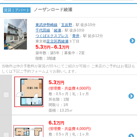
ノーザンロード綾瀬
賃貸｜アパート
東武伊勢崎線
「
五反野
」駅 徒歩10分
千代田線
「
綾瀬
」駅 徒歩10分
つくばエクスプレス
「
青井
」駅 徒歩12分
東京都
足立区
西綾瀬
３丁目
5.3
6.1
万円～
万円
築年数：築5年 ｜募集中：
2室
階数：3階建
当物件は仲介手数料が家賃の55％にてご紹介が可能☆ ご来店のご予約はお電話も
しくは下記ご予約フォームよりお願いします。
5.3
万
円
(管理費・共益費 4,000円)
敷：0.5ヶ月｜礼：1ヶ月
所在階：1階
間取り：1R
面積：13.25㎡
6.1
万
円
(管理費・共益費 4,000円)
敷：0.5ヶ月｜礼：1ヶ月