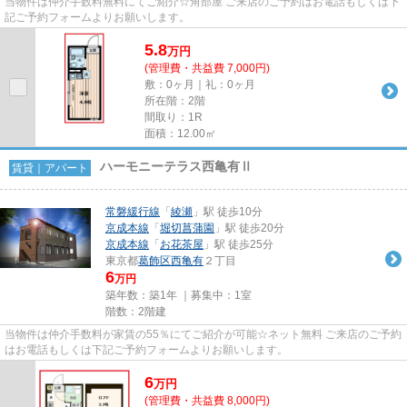
当物件は仲介手数料無料にてご紹介☆角部屋 ご来店のご予約はお電話もしくは下
記ご予約フォームよりお願いします。
5.8
万
円
(管理費・共益費 7,000円)
敷：0ヶ月｜礼：0ヶ月
所在階：2階
間取り：1R
面積：12.00㎡
ハーモニーテラス西亀有Ⅱ
賃貸｜アパート
常磐緩行線
「
綾瀬
」駅 徒歩10分
京成本線
「
堀切菖蒲園
」駅 徒歩20分
京成本線
「
お花茶屋
」駅 徒歩25分
東京都
葛飾区
西亀有
２丁目
6
万円
築年数：築1年 ｜募集中：
1室
階数：2階建
当物件は仲介手数料が家賃の55％にてご紹介が可能☆ネット無料 ご来店のご予約
はお電話もしくは下記ご予約フォームよりお願いします。
6
万
円
(管理費・共益費 8,000円)