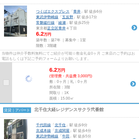
つくばエクスプレス
「
青井
」駅 徒歩6分
東武伊勢崎線
「
五反野
」駅 徒歩17分
常磐緩行線
「
綾瀬
」駅 徒歩25分
東京都
足立区
青井
４丁目
6.2
万円
築年数：築7年 ｜募集中：
1室
階数：3階建
当物件は仲介手数料無料にてご紹介が可能☆敷金礼金0ヶ月 ご来店のご予約はお
電話もしくは下記ご予約フォームよりお願いします。
6.2
万
円
(管理費・共益費 3,000円)
敷：0ヶ月｜礼：0ヶ月
所在階：3階
間取り：1K
面積：15.00㎡
北千住大経レジデンスサクラ弐番館
賃貸｜アパート
千代田線
「
北千住
」駅 徒歩9分
京成本線
「
京成関屋
」駅 徒歩4分
東武伊勢崎線
「
牛田
」駅 徒歩5分