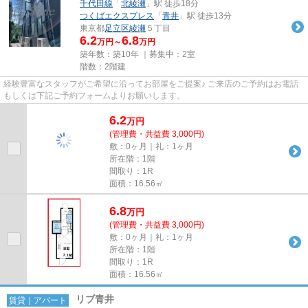
千代田線
「
北綾瀬
」駅 徒歩18分
つくばエクスプレス
「
青井
」駅 徒歩13分
東京都
足立区
綾瀬
５丁目
6.2
6.8
万円～
万円
築年数：築10年 ｜募集中：
2室
階数：2階建
経験豊富なスタッフがご希望に沿ってお部屋をご提案♪ ご来店のご予約はお電話
もしくは下記ご予約フォームよりお願いします。
6.2
万
円
(管理費・共益費 3,000円)
敷：0ヶ月｜礼：1ヶ月
所在階：1階
間取り：1R
面積：16.56㎡
6.8
万
円
(管理費・共益費 3,000円)
敷：0ヶ月｜礼：1ヶ月
所在階：1階
間取り：1R
面積：16.56㎡
リブ青井
賃貸｜アパート