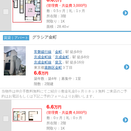
万
円
(管理費・共益費 3,000円)
敷：0.5ヶ月｜礼：1ヶ月
所在階：3階
間取り：1K
面積：28.40㎡
グラシア金町
賃貸｜アパート
常磐緩行線
「
金町
」駅 徒歩8分
京成金町線
「
京成金町
」駅 徒歩8分
京成金町線
「
柴又
」駅 徒歩16分
東京都
葛飾区
金町
３丁目
6.6
万円
築年数：築4年 ｜募集中：
1室
階数：2階建
当物件は仲介手数料無料にてご紹介☆敷金礼金0ヶ月☆ネット無料 ご来店のご予
約はお電話もしくは下記ご予約フォームよりお願いします。
6.6
万
円
(管理費・共益費 4,000円)
敷：0ヶ月｜礼：0ヶ月
所在階：2階
間取り：1K