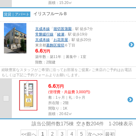
面積：15.20㎡
イリスフルールＢ
賃貸｜アパート
京成本線
「
堀切菖蒲園
」駅 徒歩7分
常磐緩行線
「
綾瀬
」駅 徒歩19分
京成本線
「
お花茶屋
」駅 徒歩20分
東京都
葛飾区
堀切
６丁目
6.6
万円
築年数：築11年 ｜募集中：
1室
階数：2階建
経験豊富なスタッフがご希望に沿ってお部屋をご提案♪ ご来店のご予約はお電話
もしくは下記ご予約フォームよりお願いします。
6.6
万
円
(管理費・共益費 3,000円)
敷：1ヶ月｜礼：0ヶ月
所在階：2階
間取り：1K
面積：20.62㎡
該当公開件数
175
棟 空き数
204
件
1-20
棟表示
1
2
3
4
5
<<前へ
次へ>>
最初