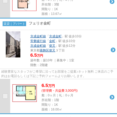
所在階：3階
間取り：1K
面積：13.67㎡
フェリオ金町
賃貸｜アパート
京成金町線
「
京成金町
」駅 徒歩10分
常磐緩行線
「
金町
」駅 徒歩10分
京成金町線
「
柴又
」駅 徒歩12分
東京都
葛飾区
柴又
３丁目
6.5
万円
築年数：築10年 ｜募集中：
1室
階数：2階建
経験豊富なスタッフがご希望に沿ってお部屋をご提案♪ネット無料 ご来店のご予
約はお電話もしくは下記ご予約フォームよりお願いします。
6.5
万
円
(管理費・共益費 3,000円)
敷：0ヶ月｜礼：0ヶ月
所在階：1階
間取り：1K
面積：16.00㎡