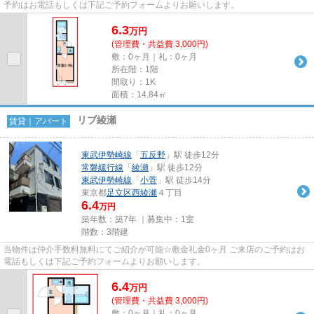
予約はお電話もしくは下記ご予約フォームよりお願いします。
6.3
万
円
(管理費・共益費 3,000円)
敷：0ヶ月｜礼：0ヶ月
所在階：1階
間取り：1K
面積：14.84㎡
リブ綾瀬
賃貸｜アパート
東武伊勢崎線
「
五反野
」駅 徒歩12分
常磐緩行線
「
綾瀬
」駅 徒歩12分
東武伊勢崎線
「
小菅
」駅 徒歩14分
東京都
足立区
西綾瀬
４丁目
6.4
万円
築年数：築7年 ｜募集中：
1室
階数：3階建
当物件は仲介手数料無料にてご紹介が可能☆敷金礼金0ヶ月 ご来店のご予約はお
電話もしくは下記ご予約フォームよりお願いします。
6.4
万
円
(管理費・共益費 3,000円)
敷：0ヶ月｜礼：0ヶ月