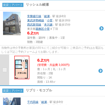
リッシェル綾瀬
賃貸｜アパート
常磐緩行線
「
綾瀬
」駅 徒歩8分
東武伊勢崎線
「
小菅
」駅 徒歩18分
西武新宿線
「
本川越
」駅 徒歩15分
東京都
葛飾区
小菅
４丁目
6.2
万円
築年数：築8年 ｜募集中：
1室
階数：3階建
当物件は仲介手数料が家賃の55％にてご紹介が可能☆ ご来店のご予約はお電話も
しくは下記ご予約フォームよりお願いします。
6.2
万
円
(管理費・共益費 3,000円)
敷：1ヶ月｜礼：1ヶ月
所在階：2階
間取り：1K
面積：13.48㎡
リブリ・モコプル
賃貸｜アパート
千代田線
「
綾瀬
」駅 徒歩9分