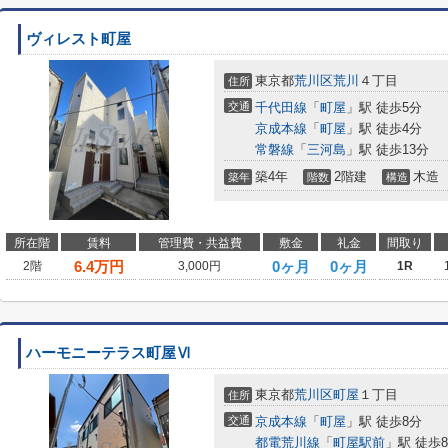
ヴィレスト町屋
東京都
荒川区
荒川
４丁目
住所
交通
千代田線
「
町屋
」駅 徒歩5分
京成本線
「
町屋
」駅 徒歩4分
常磐線
「
三河島
」駅 徒歩13分
築4年
2階建
木造
築年
階数
構造
所在階
賃料
管理費・共益費
敷金
礼金
間取り
6.4
万円
0ヶ月
0ヶ月
2階
3,000円
1R
ハーモニーテラス町屋Ⅵ
東京都
荒川区
町屋
１丁目
住所
交通
京成本線
「
町屋
」駅 徒歩8分
都電荒川線
「
町屋駅前
」駅 徒歩