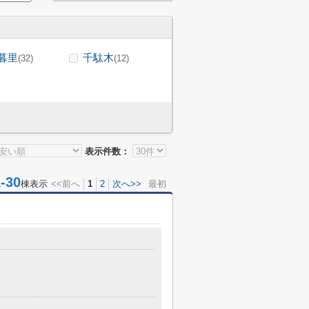
暮里
千駄木
(32)
(12)
表示件数：
30
棟表示
<<前へ
1
2
次へ>>
最初