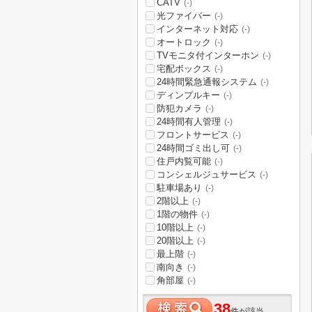
CATV
(-)
光ファイバー
(-)
インターネット対応
(-)
オートロック
(-)
TVモニタ付インターホン
(-)
宅配ボックス
(-)
24時間緊急通報システム
(-)
ディンプルキー
(-)
防犯カメラ
(-)
24時間有人管理
(-)
フロントサービス
(-)
24時間ゴミ出し可
(-)
住戸内覧可能
(-)
コンシェルジュサービス
(-)
駐車場あり
(-)
2階以上
(-)
1階の物件
(-)
10階以上
(-)
20階以上
(-)
最上階
(-)
南向き
(-)
角部屋
(-)
38
件が該当