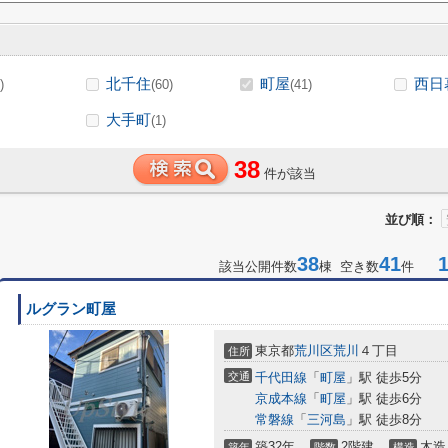
北千住
町屋
西日
)
(60)
(41)
大手町
(1)
38
件が該当
並び順：
38
41
1-
該当公開件数
棟 空き数
件
ルグラン町屋
東京都
荒川区
荒川
４丁目
住所
交通
千代田線
「
町屋
」駅 徒歩5分
京成本線
「
町屋
」駅 徒歩6分
常磐線
「
三河島
」駅 徒歩8分
築32年
2階建
木造
築年
階数
構造