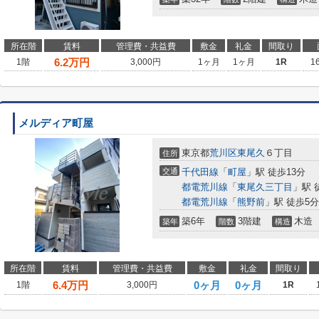
所在階
賃料
管理費・共益費
敷金
礼金
間取り
6.2
万円
1階
3,000円
1ヶ月
1ヶ月
1R
1
メルディア町屋
東京都
荒川区
東尾久
６丁目
住所
交通
千代田線
「
町屋
」駅 徒歩13分
都電荒川線
「
東尾久三丁目
」駅 
都電荒川線
「
熊野前
」駅 徒歩5分
築6年
3階建
木造
築年
階数
構造
所在階
賃料
管理費・共益費
敷金
礼金
間取り
6.4
万円
0ヶ月
0ヶ月
1階
3,000円
1R