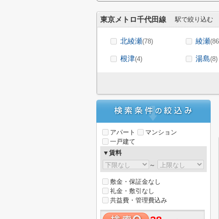
東京メトロ千代田線
駅で絞り込む
北綾瀬
綾瀬
(78)
(86
根津
湯島
(4)
(8)
アパート
マンション
一戸建て
▼賃料
～
敷金・保証金なし
礼金・敷引なし
共益費・管理費込み