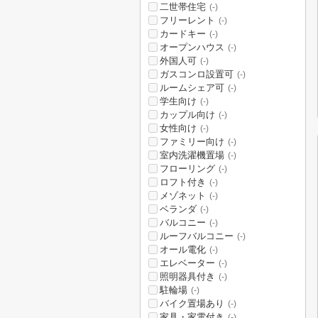
二世帯住宅
(-)
フリーレント
(-)
カードキー
(-)
オープンハウス
(-)
外国人可
(-)
ガスコンロ設置可
(-)
ルームシェア可
(-)
学生向け
(-)
カップル向け
(-)
女性向け
(-)
ファミリー向け
(-)
室内洗濯機置場
(-)
フローリング
(-)
ロフト付き
(-)
メゾネット
(-)
ベランダ
(-)
バルコニー
(-)
ルーフバルコニー
(-)
オール電化
(-)
エレベーター
(-)
照明器具付き
(-)
駐輪場
(-)
バイク置場あり
(-)
家具・家電付き
(-)