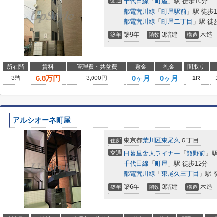
交通
千代田線
「
町屋
」駅 徒歩10分
都電荒川線
「
町屋駅前
」駅 徒歩1
都電荒川線
「
町屋二丁目
」駅 徒
築9年
3階建
木造
築年
階数
構造
所在階
賃料
管理費・共益費
敷金
礼金
間取り
6.8
万円
0ヶ月
0ヶ月
3階
3,000円
1R
アルシオーネ町屋
東京都
荒川区
東尾久
６丁目
住所
交通
日暮里舎人ライナー
「
熊野前
」駅
千代田線
「
町屋
」駅 徒歩12分
都電荒川線
「
東尾久三丁目
」駅 
築6年
3階建
木造
築年
階数
構造