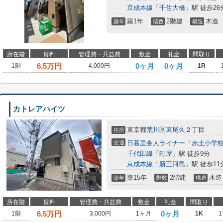
京成本線
「
千住大橋
」駅 徒歩26
築1年
2階建
木造
築年
階数
構造
所在階
賃料
管理費・共益費
敷金
礼金
間取り
6.5
万円
0ヶ月
0ヶ月
1階
4,000円
1R
カトレアハイツ
東京都
荒川区
東尾久
２丁目
住所
交通
日暮里舎人ライナー
「
赤土小学
千代田線
「
町屋
」駅 徒歩9分
京成本線
「
新三河島
」駅 徒歩11
築15年
2階建
木造
築年
階数
構造
所在階
賃料
管理費・共益費
敷金
礼金
間取り
6.5
万円
0ヶ月
1階
3,000円
1ヶ月
1K
1