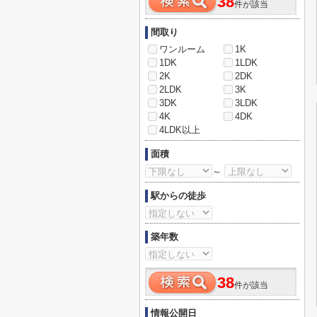
38
件が該当
間取り
ワンルーム
1K
1DK
1LDK
2K
2DK
2LDK
3K
3DK
3LDK
4K
4DK
4LDK以上
面積
～
駅からの徒歩
築年数
38
件が該当
情報公開日