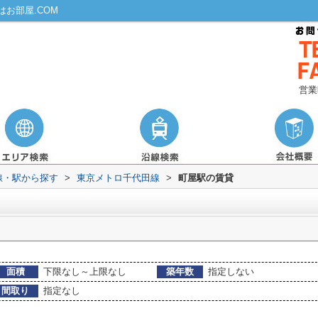
お部屋.COM
営業
路線・駅から探す
>
東京メトロ千代田線
>
町屋駅の賃貸
面積
下限なし～上限なし
築年数
指定しない
間取り
指定なし