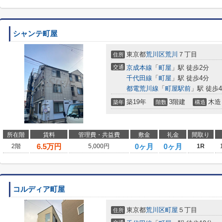
シャンテ町屋
東京都
荒川区
荒川
７丁目
住所
交通
京成本線
「
町屋
」駅 徒歩2分
千代田線
「
町屋
」駅 徒歩4分
都電荒川線
「
町屋駅前
」駅 徒歩
築19年
3階建
木造
築年
階数
構造
所在階
賃料
管理費・共益費
敷金
礼金
間取り
6.5
万円
0ヶ月
0ヶ月
2階
5,000円
1R
コルディア町屋
東京都
荒川区
町屋
５丁目
住所