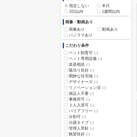
指定しない
本日
3日以内
1週間以内
画像・動画あり
画像あり
動画あり
パノラマあり
こだわり条件
ペット飼育可
(-)
ペット専用設備
(-)
楽器相談
(-)
陽当り良好
(-)
閑静な住宅地
(-)
デザイナーズ
(-)
リノベーション済
(-)
保証人不要
(-)
事務所可
(-)
２人入居可
(-)
バリアフリー
(-)
分割可
(-)
分譲タイプ
(-)
管理人常駐
(-)
眺望良好
(-)