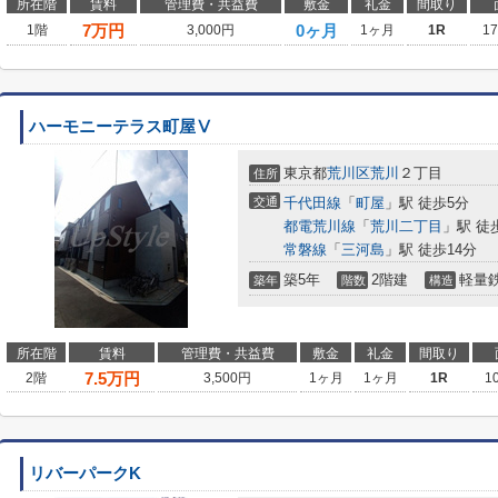
所在階
賃料
管理費・共益費
敷金
礼金
間取り
7
万円
0ヶ月
1階
3,000円
1ヶ月
1R
1
ハーモニーテラス町屋Ⅴ
東京都
荒川区
荒川
２丁目
住所
交通
千代田線
「
町屋
」駅 徒歩5分
都電荒川線
「
荒川二丁目
」駅 徒
常磐線
「
三河島
」駅 徒歩14分
築5年
2階建
軽量
築年
階数
構造
所在階
賃料
管理費・共益費
敷金
礼金
間取り
7.5
万円
2階
3,500円
1ヶ月
1ヶ月
1R
1
リバーパークK