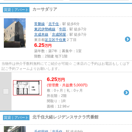
カーサダリア
賃貸｜アパート
常磐線
「
北千住
」駅 徒歩6分
東武伊勢崎線
「
牛田
」駅 徒歩7分
京成本線
「
京成関屋
」駅 徒歩7分
東京都
足立区
千住東
２丁目
6.25
万円
築年数：築7年 ｜募集中：
1室
階数：2階建 地下1階
当物件は仲介手数料無料にてご紹介が可能☆ ご来店のご予約はお電話もしくは下
記ご予約フォームよりお願いします。
6.25
万
円
(管理費・共益費 5,000円)
敷：0ヶ月｜礼：0ヶ月
所在階：2階
間取り：1R
面積：12.98㎡
北千住大経レジデンスサクラ弐番館
賃貸｜アパート
千代田線
「
北千住
」駅 徒歩9分