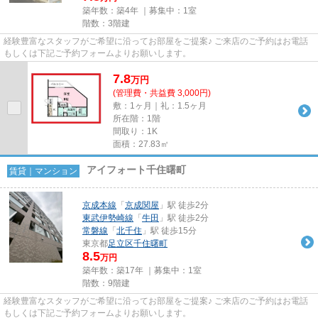
築年数：築4年 ｜募集中：
1室
階数：3階建
経験豊富なスタッフがご希望に沿ってお部屋をご提案♪ ご来店のご予約はお電話
もしくは下記ご予約フォームよりお願いします。
7.8
万
円
(管理費・共益費 3,000円)
敷：1ヶ月｜礼：1.5ヶ月
所在階：1階
間取り：1K
面積：27.83㎡
アイフォート千住曙町
賃貸｜マンション
京成本線
「
京成関屋
」駅 徒歩2分
東武伊勢崎線
「
牛田
」駅 徒歩2分
常磐線
「
北千住
」駅 徒歩15分
東京都
足立区
千住曙町
8.5
万円
築年数：築17年 ｜募集中：
1室
階数：9階建
経験豊富なスタッフがご希望に沿ってお部屋をご提案♪ ご来店のご予約はお電話
もしくは下記ご予約フォームよりお願いします。