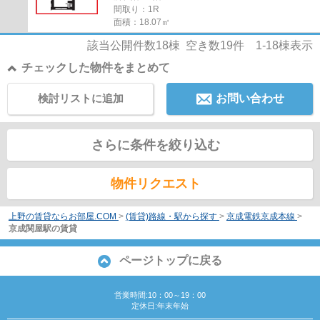
間取り：1R
面積：18.07㎡
該当公開件数
18
棟 空き数
19
件
1-18
棟表示
チェックした物件をまとめて
検討リストに追加
お問い合わせ
さらに条件を絞り込む
物件リクエスト
上野の賃貸ならお部屋.COM
>
(賃貸)路線・駅から探す
>
京成電鉄京成本線
>
京成関屋駅の賃貸
ページトップに戻る
営業時間:10：00～19：00
定休日:年末年始