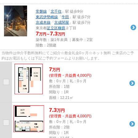
常磐線
「
北千住
」駅 徒歩9分
東武伊勢崎線
「
牛田
」駅 徒歩7分
京成本線
「
京成関屋
」駅 徒歩7分
東京都
足立区
柳原
２丁目
7
7.3
万円～
万円
築年数：築1年未満 ｜募集中：
2室
階数：2階建
当物件は仲介手数料無料にてご紹介☆敷金礼金0ヶ月☆ネット無料 ご来店のご予
約はお電話もしくは下記ご予約フォームよりお願いします。
7
万
円
(管理費・共益費 4,000円)
敷：0ヶ月｜礼：0ヶ月
所在階：1階
間取り：1R
面積：12.21㎡
7.3
万
円
(管理費・共益費 4,000円)
敷：0ヶ月｜礼：0ヶ月
所在階：2階
間取り：1R