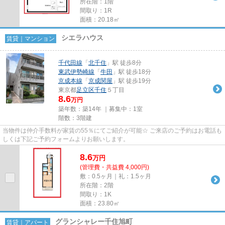
所在階：1階
間取り：1R
面積：20.18㎡
シエラハウス
賃貸｜マンション
千代田線
「
北千住
」駅 徒歩8分
東武伊勢崎線
「
牛田
」駅 徒歩18分
京成本線
「
京成関屋
」駅 徒歩19分
東京都
足立区
千住
５丁目
8.6
万円
築年数：築14年 ｜募集中：
1室
階数：3階建
当物件は仲介手数料が家賃の55％にてご紹介が可能☆ ご来店のご予約はお電話も
しくは下記ご予約フォームよりお願いします。
8.6
万
円
(管理費・共益費 4,000円)
敷：0.5ヶ月｜礼：1.5ヶ月
所在階：2階
間取り：1K
面積：23.80㎡
グランシャレー千住旭町
賃貸｜アパート