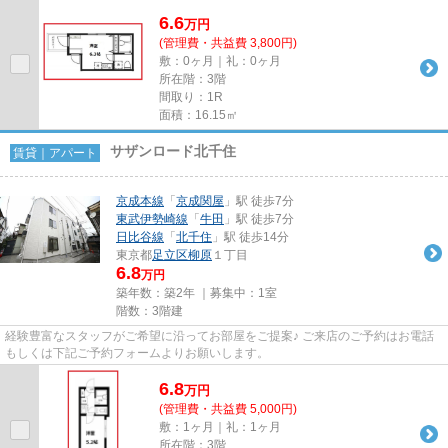
6.6
万
円
(管理費・共益費 3,800円)
敷：0ヶ月｜礼：0ヶ月
所在階：3階
間取り：1R
面積：16.15㎡
サザンロード北千住
賃貸｜アパート
京成本線
「
京成関屋
」駅 徒歩7分
東武伊勢崎線
「
牛田
」駅 徒歩7分
日比谷線
「
北千住
」駅 徒歩14分
東京都
足立区
柳原
１丁目
6.8
万円
築年数：築2年 ｜募集中：
1室
階数：3階建
経験豊富なスタッフがご希望に沿ってお部屋をご提案♪ ご来店のご予約はお電話
もしくは下記ご予約フォームよりお願いします。
6.8
万
円
(管理費・共益費 5,000円)
敷：1ヶ月｜礼：1ヶ月
所在階：3階