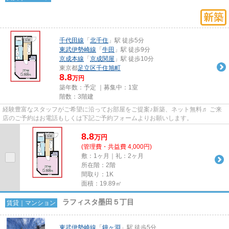
千代田線
「
北千住
」駅 徒歩5分
東武伊勢崎線
「
牛田
」駅 徒歩9分
京成本線
「
京成関屋
」駅 徒歩10分
東京都
足立区
千住旭町
8.8
万円
築年数：予定 ｜募集中：
1室
階数：3階建
経験豊富なスタッフがご希望に沿ってお部屋をご提案♪新築、ネット無料♬ ご来
店のご予約はお電話もしくは下記ご予約フォームよりお願いします。
8.8
万
円
(管理費・共益費 4,000円)
敷：1ヶ月｜礼：2ヶ月
所在階：2階
間取り：1K
面積：19.89㎡
ラフィスタ墨田５丁目
賃貸｜マンション
東武伊勢崎線
「
鐘ヶ淵
」駅 徒歩5分