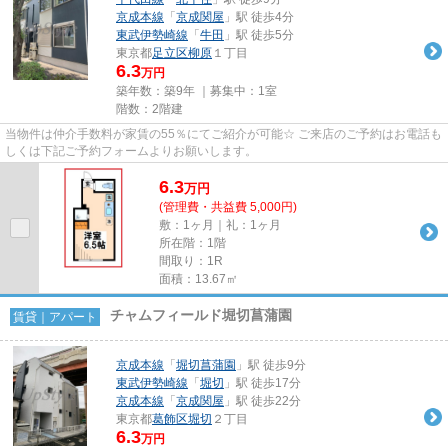
京成本線
「
京成関屋
」駅 徒歩4分
東武伊勢崎線
「
牛田
」駅 徒歩5分
東京都
足立区
柳原
１丁目
6.3
万円
築年数：築9年 ｜募集中：
1室
階数：2階建
当物件は仲介手数料が家賃の55％にてご紹介が可能☆ ご来店のご予約はお電話も
しくは下記ご予約フォームよりお願いします。
6.3
万
円
(管理費・共益費 5,000円)
敷：1ヶ月｜礼：1ヶ月
所在階：1階
間取り：1R
面積：13.67㎡
チャムフィールド堀切菖蒲園
賃貸｜アパート
京成本線
「
堀切菖蒲園
」駅 徒歩9分
東武伊勢崎線
「
堀切
」駅 徒歩17分
京成本線
「
京成関屋
」駅 徒歩22分
東京都
葛飾区
堀切
２丁目
6.3
万円