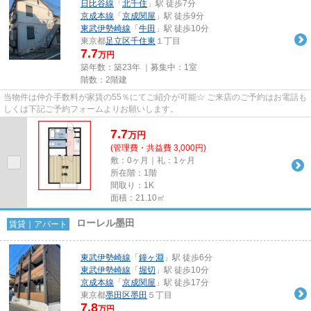
日比谷線
「
北千住
」駅 徒歩7分
京成本線
「
京成関屋
」駅 徒歩9分
東武伊勢崎線
「
牛田
」駅 徒歩10分
東京都
足立区
千住東
１丁目
7.7
万円
築年数：築23年 ｜募集中：
1室
階数：2階建
当物件は仲介手数料が家賃の55％にてご紹介が可能☆ ご来店のご予約はお電話も
しくは下記ご予約フォームよりお願いします。
7.7
万
円
(管理費・共益費 3,000円)
敷：0ヶ月｜礼：1ヶ月
所在階：1階
間取り：1K
面積：21.10㎡
ローレル墨田
賃貸｜アパート
東武伊勢崎線
「
鐘ヶ淵
」駅 徒歩6分
東武伊勢崎線
「
堀切
」駅 徒歩10分
京成本線
「
京成関屋
」駅 徒歩17分
東京都
墨田区
墨田
５丁目
7.8
万円