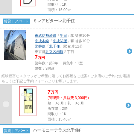
間取り：1K
面積：15.00㎡
ミレアビターレ北千住
賃貸｜アパート
東武伊勢崎線
「
牛田
」駅 徒歩10分
京成本線
「
京成関屋
」駅 徒歩10分
常磐線
「
北千住
」駅 徒歩12分
東京都
足立区
柳原
２丁目
7
万円
築年数：築9年 ｜募集中：
1室
階数：3階建
経験豊富なスタッフがご希望に沿ってお部屋をご提案♪ ご来店のご予約はお電話
もしくは下記ご予約フォームよりお願いします。
7
万
円
(管理費・共益費 3,000円)
敷：0ヶ月｜礼：0ヶ月
所在階：2階
間取り：1K
面積：15.46㎡
ハーモニーテラス北千住F
賃貸｜アパート