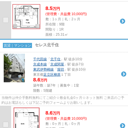
8.5
万
円
(管理費・共益費 10,000円)
敷：1ヶ月｜礼：2ヶ月
所在階：9階
間取り：1R
面積：25.31㎡
セレス北千住
賃貸｜マンション
千代田線
「
北千住
」駅 徒歩10分
京成本線
「
京成関屋
」駅 徒歩7分
東武伊勢崎線
「
堀切
」駅 徒歩10分
東京都
足立区
柳原
１丁目
8.6
万円
築年数：築7年 ｜募集中：
1室
階数：5階建
当物件は仲介手数料無料にてご紹介☆敷金礼金0ヶ月☆ネット無料 ご来店のご予
約はお電話もしくは下記ご予約フォームよりお願いします。
8.6
万
円
(管理費・共益費 10,000円)
敷：0ヶ月｜礼：0ヶ月