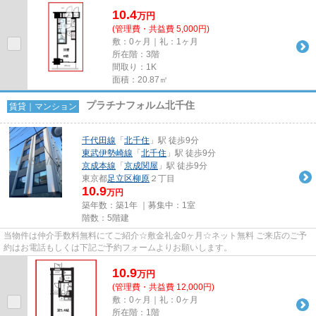
10.4
万
円
(管理費・共益費 5,000円)
敷：0ヶ月｜礼：1ヶ月
所在階：3階
間取り：1K
面積：20.87㎡
プラチナフォルム北千住
賃貸｜マンション
千代田線
「
北千住
」駅 徒歩9分
東武伊勢崎線
「
北千住
」駅 徒歩9分
京成本線
「
京成関屋
」駅 徒歩9分
東京都
足立区
柳原
２丁目
10.9
万円
築年数：築1年 ｜募集中：
1室
階数：5階建
当物件は仲介手数料無料にてご紹介☆敷金礼金0ヶ月☆ネット無料 ご来店のご予
約はお電話もしくは下記ご予約フォームよりお願いします。
10.9
万
円
(管理費・共益費 12,000円)
敷：0ヶ月｜礼：0ヶ月
所在階：1階