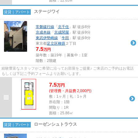
面積：12.65㎡
ステージワイ
賃貸｜アパート
常磐緩行線
「
北千住
」駅 徒歩8分
京成本線
「
京成関屋
」駅 徒歩9分
東武伊勢崎線
「
牛田
」駅 徒歩9分
東京都
足立区
柳原
２丁目
7.5
万円
築年数：築19年 ｜募集中：
1室
階数：2階建
経験豊富なスタッフがご希望に沿ってお部屋をご提案♪ ご来店のご予約はお電話
もしくは下記ご予約フォームよりお願いします。
7.5
万
円
(管理費・共益費 2,000円)
敷：1ヶ月｜礼：1ヶ月
所在階：1階
間取り：1R
面積：25.86㎡
ローゼンシュトラウス
賃貸｜アパート