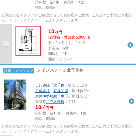
築年数：築6年 ｜募集中：
1室
階数：6階建
経験豊富なスタッフがご希望に沿ってお部屋をご提案♪ ご来店のご予約はお電話
もしくは下記ご予約フォームよりお願いします。
10
万
円
(管理費・共益費 5,000円)
敷：0ヶ月｜礼：1ヶ月
所在階：6階
間取り：1K
面積：26.62㎡
メインステージ北千住Ⅳ
賃貸｜マンション
日比谷線
「
北千住
」駅 徒歩12分
京成本線
「
京成関屋
」駅 徒歩6分
東武伊勢崎線
「
牛田
」駅 徒歩5分
東京都
足立区
柳原
１丁目
10.4
万円
築年数：築10年 ｜募集中：
1室
階数：9階建
経験豊富なスタッフがご希望に沿ってお部屋をご提案♪ ご来店のご予約はお電話
もしくは下記ご予約フォームよりお願いします。