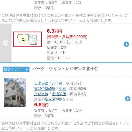
築年数：築5年 ｜募集中：
1室
階数：3階建
当物件は仲介手数料無料にてご紹介が可能☆不在時に便利な宅配ＢＯＸ有り♪ ご
来店のご予約はお電話もしくは下記ご予約フォームよりお願いします。
6.3
万
円
(管理費・共益費 3,000円)
敷：0ヶ月｜礼：0ヶ月
所在階：2階
間取り：1K
面積：18.22㎡
パーク・ウイン・レジデンス北千住
賃貸｜アパート
日比谷線
「
北千住
」駅 徒歩9分
東武伊勢崎線
「
牛田
」駅 徒歩8分
京成本線
「
京成関屋
」駅 徒歩9分
東京都
足立区
柳原
２丁目
6.6
万円
築年数：築7年 ｜募集中：
1室
階数：3階建
当物件は仲介手数料無料にてご紹介が可能☆ ご来店のご予約はお電話もしくは下
記ご予約フォームよりお願いします。