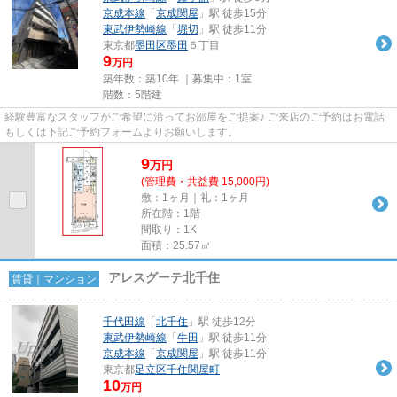
京成本線
「
京成関屋
」駅 徒歩15分
東武伊勢崎線
「
堀切
」駅 徒歩11分
東京都
墨田区
墨田
５丁目
9
万円
築年数：築10年 ｜募集中：
1室
階数：5階建
経験豊富なスタッフがご希望に沿ってお部屋をご提案♪ ご来店のご予約はお電話
もしくは下記ご予約フォームよりお願いします。
9
万
円
(管理費・共益費 15,000円)
敷：1ヶ月｜礼：1ヶ月
所在階：1階
間取り：1K
面積：25.57㎡
アレスグーテ北千住
賃貸｜マンション
千代田線
「
北千住
」駅 徒歩12分
東武伊勢崎線
「
牛田
」駅 徒歩11分
京成本線
「
京成関屋
」駅 徒歩11分
東京都
足立区
千住関屋町
10
万円