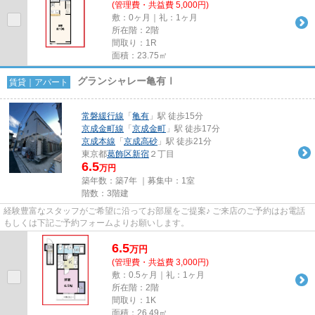
(管理費・共益費 5,000円)
敷：0ヶ月｜礼：1ヶ月
所在階：2階
間取り：1R
面積：23.75㎡
グランシャレー亀有Ⅰ
賃貸｜アパート
常磐緩行線
「
亀有
」駅 徒歩15分
京成金町線
「
京成金町
」駅 徒歩17分
京成本線
「
京成高砂
」駅 徒歩21分
東京都
葛飾区
新宿
２丁目
6.5
万円
築年数：築7年 ｜募集中：
1室
階数：3階建
経験豊富なスタッフがご希望に沿ってお部屋をご提案♪ ご来店のご予約はお電話
もしくは下記ご予約フォームよりお願いします。
6.5
万
円
(管理費・共益費 3,000円)
敷：0.5ヶ月｜礼：1ヶ月
所在階：2階
間取り：1K
面積：26.49㎡