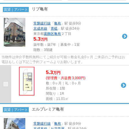
リブ亀有
賃貸｜アパート
常磐緩行線
「
亀有
」駅 徒歩9分
京成本線
「
青砥
」駅 徒歩24分
東京都
葛飾区
亀有
２丁目
5.3
万円
築年数：築7年 ｜募集中：
1室
階数：3階建
当物件は仲介手数料無料にてご紹介が可能☆敷金礼金0ヶ月 ご来店のご予約はお
電話もしくは下記ご予約フォームよりお願いします。
5.3
万
円
(管理費・共益費 3,000円)
敷：0ヶ月｜礼：0ヶ月
所在階：1階
間取り：1R
面積：11.01㎡
エルプレミア亀有
賃貸｜アパート
常磐緩行線
「
亀有
」駅 徒歩9分
京成本線
「
お花茶屋
」駅 徒歩24分