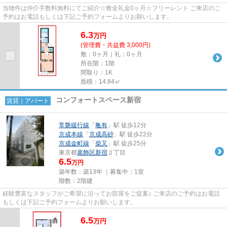
当物件は仲介手数料無料にてご紹介☆敷金礼金0ヶ月☆フリーレント ご来店のご
予約はお電話もしくは下記ご予約フォームよりお願いします。
6.3
万
円
(管理費・共益費 3,000円)
敷：0ヶ月｜礼：0ヶ月
所在階：1階
間取り：1K
面積：14.84㎡
コンフォートスペース新宿
賃貸｜アパート
常磐緩行線
「
亀有
」駅 徒歩12分
京成本線
「
京成高砂
」駅 徒歩22分
京成金町線
「
柴又
」駅 徒歩25分
東京都
葛飾区
新宿
２丁目
6.5
万円
築年数：築13年 ｜募集中：
1室
階数：2階建
経験豊富なスタッフがご希望に沿ってお部屋をご提案♪ ご来店のご予約はお電話
もしくは下記ご予約フォームよりお願いします。
6.5
万
円