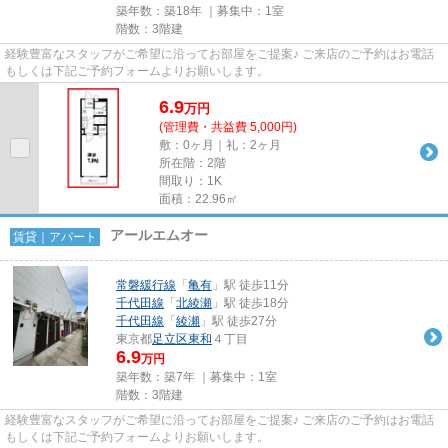
築年数：築18年 ｜募集中：
1室
階数：3階建
経験豊富なスタッフがご希望に沿ってお部屋をご提案♪ ご来店のご予約はお電話
もしくは下記ご予約フォームよりお願いします。
6.9
万
円
(管理費・共益費 5,000円)
敷：0ヶ月｜礼：2ヶ月
所在階：2階
間取り：1K
面積：22.96㎡
アールエムオー
賃貸｜アパート
常磐緩行線
「
亀有
」駅 徒歩11分
千代田線
「
北綾瀬
」駅 徒歩18分
千代田線
「
綾瀬
」駅 徒歩27分
東京都
足立区
東和
４丁目
6.9
万円
築年数：築7年 ｜募集中：
1室
階数：3階建
経験豊富なスタッフがご希望に沿ってお部屋をご提案♪ ご来店のご予約はお電話
もしくは下記ご予約フォームよりお願いします。