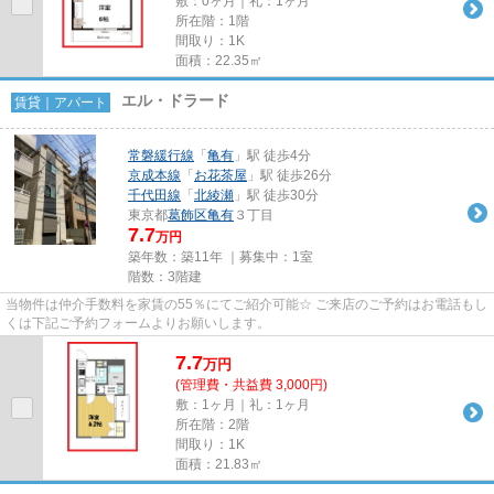
敷：0ヶ月｜礼：1ヶ月
所在階：1階
間取り：1K
面積：22.35㎡
エル・ドラード
賃貸｜アパート
常磐緩行線
「
亀有
」駅 徒歩4分
京成本線
「
お花茶屋
」駅 徒歩26分
千代田線
「
北綾瀬
」駅 徒歩30分
東京都
葛飾区
亀有
３丁目
7.7
万円
築年数：築11年 ｜募集中：
1室
階数：3階建
当物件は仲介手数料を家賃の55％にてご紹介可能☆ ご来店のご予約はお電話もし
くは下記ご予約フォームよりお願いします。
7.7
万
円
(管理費・共益費 3,000円)
敷：1ヶ月｜礼：1ヶ月
所在階：2階
間取り：1K
面積：21.83㎡