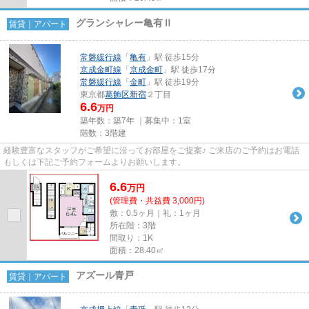
グランシャレー亀有Ⅱ
賃貸｜アパート
常磐緩行線
「
亀有
」駅 徒歩15分
京成金町線
「
京成金町
」駅 徒歩17分
常磐緩行線
「
金町
」駅 徒歩19分
東京都
葛飾区
新宿
２丁目
6.6
万円
築年数：築7年 ｜募集中：
1室
階数：3階建
経験豊富なスタッフがご希望に沿ってお部屋をご提案♪ ご来店のご予約はお電話
もしくは下記ご予約フォームよりお願いします。
6.6
万
円
(管理費・共益費 3,000円)
敷：0.5ヶ月｜礼：1ヶ月
所在階：3階
間取り：1K
面積：28.40㎡
アズール青戸
賃貸｜アパート