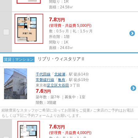
間取り：1R
面積：24.58㎡
7.8
万
円
(管理費・共益費 5,000円)
敷：0.5ヶ月｜礼：1.5ヶ月
所在階：1階
間取り：1K
面積：24.63㎡
リブリ・ウィスタリアⅡ
賃貸｜マンション
千代田線
「
北綾瀬
」駅 徒歩14分
常磐緩行線
「
亀有
」駅 徒歩19分
東京都
足立区
大谷田
３丁目
7.6
万円
築年数：築7年 ｜募集中：
1室
階数：3階建
経験豊富なスタッフがご希望に沿ってお部屋をご提案♪ ご来店のご予約はお電話
もしくは下記ご予約フォームよりお願いします。
7.6
万
円
(管理費・共益費 4,000円)