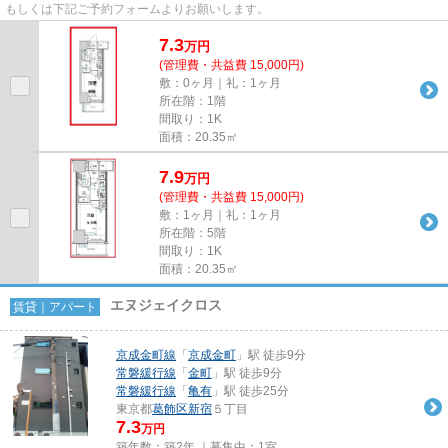
もしくは下記ご予約フォームよりお願いします。
7.3
万
円
(管理費・共益費 15,000円)
敷：0ヶ月｜礼：1ヶ月
所在階：1階
間取り：1K
面積：20.35㎡
7.9
万
円
(管理費・共益費 15,000円)
敷：1ヶ月｜礼：1ヶ月
所在階：5階
間取り：1K
面積：20.35㎡
エヌジェイクロス
賃貸｜アパート
京成金町線
「
京成金町
」駅 徒歩9分
常磐緩行線
「
金町
」駅 徒歩9分
常磐緩行線
「
亀有
」駅 徒歩25分
東京都
葛飾区
新宿
５丁目
7.3
万円
築年数：築2年 ｜募集中：
1室