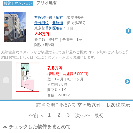
ブリオ亀有
賃貸｜マンション
常磐緩行線
「
亀有
」駅 徒歩6分
千代田線
「
北綾瀬
」駅 徒歩28分
東京都
葛飾区
亀有
４丁目
7.8
万円
築年数：築4年 ｜募集中：
1室
階数：5階建
経験豊富なスタッフがご希望に沿ってお部屋をご提案♪ネット無料 ご来店のご予
約はお電話もしくは下記ご予約フォームよりお願いします。
7.8
万
円
(管理費・共益費 5,000円)
敷：1ヶ月｜礼：1ヶ月
所在階：5階
間取り：1K
面積：24.02㎡
該当公開件数
57
棟 空き数
70
件
1-20
棟表示
1
2
3
<<前へ
次へ>>
最初
チェックした物件をまとめて