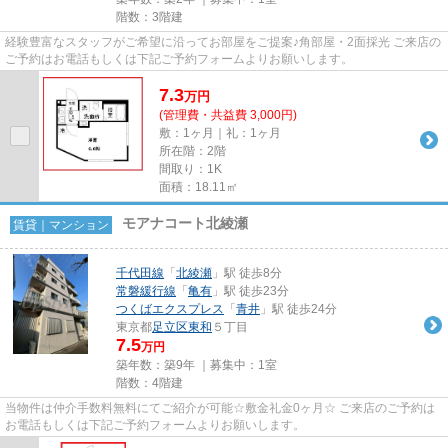
階数：3階建
経験豊富なスタッフがご希望に沿ってお部屋をご提案♪角部屋・2面採光 ご来店の
ご予約はお電話もしくは下記ご予約フォームよりお願いします。
7.3
万
円
(管理費・共益費 3,000円)
敷：1ヶ月｜礼：1ヶ月
所在階：2階
間取り：1K
面積：18.11㎡
モアナコート北綾瀬
賃貸｜マンション
千代田線
「
北綾瀬
」駅 徒歩8分
常磐緩行線
「
亀有
」駅 徒歩23分
つくばエクスプレス
「
青井
」駅 徒歩24分
東京都
足立区
東和
５丁目
7.5
万円
築年数：築9年 ｜募集中：
1室
階数：4階建
当物件は仲介手数料無料にてご紹介が可能☆敷金礼金0ヶ月☆ ご来店のご予約は
お電話もしくは下記ご予約フォームよりお願いします。