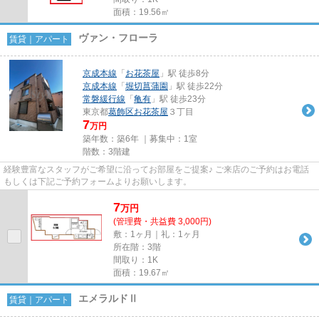
面積：19.56㎡
ヴァン・フローラ
賃貸｜アパート
京成本線
「
お花茶屋
」駅 徒歩8分
京成本線
「
堀切菖蒲園
」駅 徒歩22分
常磐緩行線
「
亀有
」駅 徒歩23分
東京都
葛飾区
お花茶屋
３丁目
7
万円
築年数：築6年 ｜募集中：
1室
階数：3階建
経験豊富なスタッフがご希望に沿ってお部屋をご提案♪ ご来店のご予約はお電話
もしくは下記ご予約フォームよりお願いします。
7
万
円
(管理費・共益費 3,000円)
敷：1ヶ月｜礼：1ヶ月
所在階：3階
間取り：1K
面積：19.67㎡
エメラルドⅡ
賃貸｜アパート