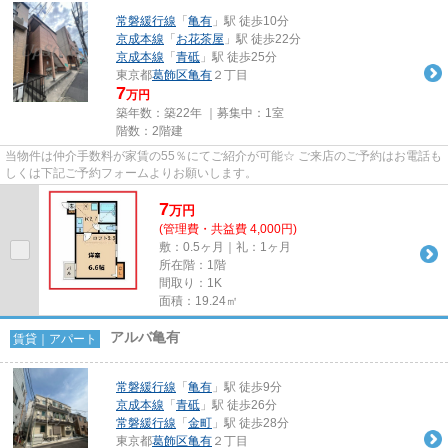
常磐緩行線
「
亀有
」駅 徒歩10分
京成本線
「
お花茶屋
」駅 徒歩22分
京成本線
「
青砥
」駅 徒歩25分
東京都
葛飾区
亀有
２丁目
7
万円
築年数：築22年 ｜募集中：
1室
階数：2階建
当物件は仲介手数料が家賃の55％にてご紹介が可能☆ ご来店のご予約はお電話も
しくは下記ご予約フォームよりお願いします。
7
万
円
(管理費・共益費 4,000円)
敷：0.5ヶ月｜礼：1ヶ月
所在階：1階
間取り：1K
面積：19.24㎡
アルバ亀有
賃貸｜アパート
常磐緩行線
「
亀有
」駅 徒歩9分
京成本線
「
青砥
」駅 徒歩26分
常磐緩行線
「
金町
」駅 徒歩28分
東京都
葛飾区
亀有
２丁目