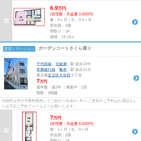
6.9
万
円
(管理費・共益費 3,000円)
敷：0ヶ月｜礼：0.5ヶ月
所在階：1階
間取り：1K
面積：24.10㎡
ガーデンコートさくら通り
賃貸｜マンション
千代田線
「
北綾瀬
」駅 徒歩14分
常磐緩行線
「
亀有
」駅 徒歩21分
東京都
足立区
大谷田
３丁目
7
万円
築年数：築2年 ｜募集中：
1室
階数：4階建
当物件は仲介手数料無料にてご紹介☆礼金0ヶ月☆ ご来店のご予約はお電話もし
くは下記ご予約フォームよりお願いします。
7
万
円
(管理費・共益費 8,000円)
敷：1ヶ月｜礼：0ヶ月
所在階：2階
間取り：1K