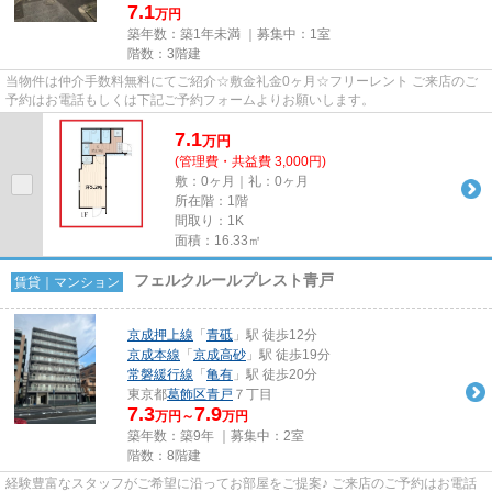
7.1
万円
築年数：築1年未満 ｜募集中：
1室
階数：3階建
当物件は仲介手数料無料にてご紹介☆敷金礼金0ヶ月☆フリーレント ご来店のご
予約はお電話もしくは下記ご予約フォームよりお願いします。
7.1
万
円
(管理費・共益費 3,000円)
敷：0ヶ月｜礼：0ヶ月
所在階：1階
間取り：1K
面積：16.33㎡
フェルクルールプレスト青戸
賃貸｜マンション
京成押上線
「
青砥
」駅 徒歩12分
京成本線
「
京成高砂
」駅 徒歩19分
常磐緩行線
「
亀有
」駅 徒歩20分
東京都
葛飾区
青戸
７丁目
7.3
7.9
万円～
万円
築年数：築9年 ｜募集中：
2室
階数：8階建
経験豊富なスタッフがご希望に沿ってお部屋をご提案♪ ご来店のご予約はお電話