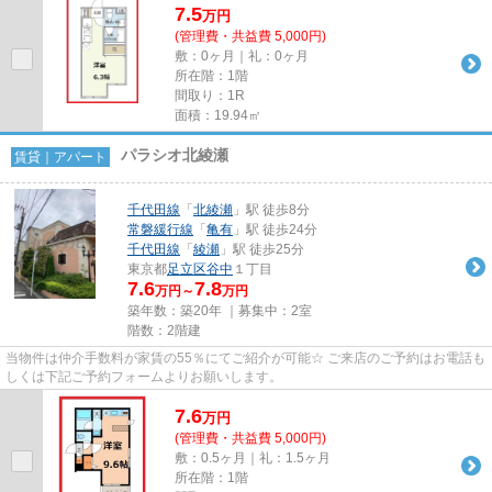
7.5
万
円
(管理費・共益費 5,000円)
敷：0ヶ月｜礼：0ヶ月
所在階：1階
間取り：1R
面積：19.94㎡
パラシオ北綾瀬
賃貸｜アパート
千代田線
「
北綾瀬
」駅 徒歩8分
常磐緩行線
「
亀有
」駅 徒歩24分
千代田線
「
綾瀬
」駅 徒歩25分
東京都
足立区
谷中
１丁目
7.6
7.8
万円～
万円
築年数：築20年 ｜募集中：
2室
階数：2階建
当物件は仲介手数料が家賃の55％にてご紹介が可能☆ ご来店のご予約はお電話も
しくは下記ご予約フォームよりお願いします。
7.6
万
円
(管理費・共益費 5,000円)
敷：0.5ヶ月｜礼：1.5ヶ月
所在階：1階