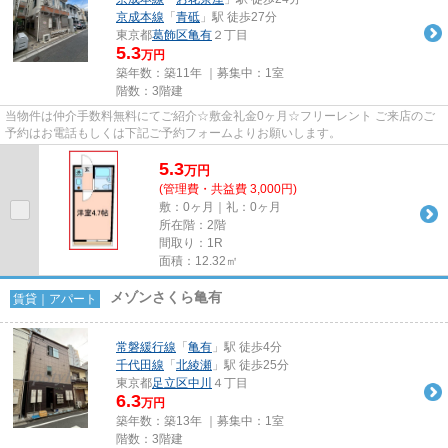
京成本線
「
青砥
」駅 徒歩27分
東京都
葛飾区
亀有
２丁目
5.3
万円
築年数：築11年 ｜募集中：
1室
階数：3階建
当物件は仲介手数料無料にてご紹介☆敷金礼金0ヶ月☆フリーレント ご来店のご
予約はお電話もしくは下記ご予約フォームよりお願いします。
5.3
万
円
(管理費・共益費 3,000円)
敷：0ヶ月｜礼：0ヶ月
所在階：2階
間取り：1R
面積：12.32㎡
メゾンさくら亀有
賃貸｜アパート
常磐緩行線
「
亀有
」駅 徒歩4分
千代田線
「
北綾瀬
」駅 徒歩25分
東京都
足立区
中川
４丁目
6.3
万円
築年数：築13年 ｜募集中：
1室
階数：3階建