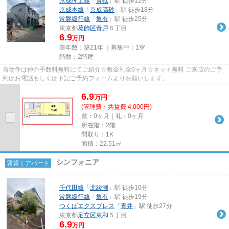
京成押上線
「
青砥
」駅 徒歩12分
京成本線
「
京成高砂
」駅 徒歩18分
常磐緩行線
「
亀有
」駅 徒歩25分
東京都
葛飾区
青戸
６丁目
6.9
万円
築年数：築21年 ｜募集中：
1室
階数：2階建
当物件は仲介手数料無料にてご紹介☆敷金礼金0ヶ月☆ネット無料 ご来店のご予
約はお電話もしくは下記ご予約フォームよりお願いします。
6.9
万
円
(管理費・共益費 4,000円)
敷：0ヶ月｜礼：0ヶ月
所在階：2階
間取り：1K
面積：22.51㎡
シンフォニア
賃貸｜アパート
千代田線
「
北綾瀬
」駅 徒歩10分
常磐緩行線
「
亀有
」駅 徒歩19分
つくばエクスプレス
「
青井
」駅 徒歩27分
東京都
足立区
東和
５丁目
6.9
万円