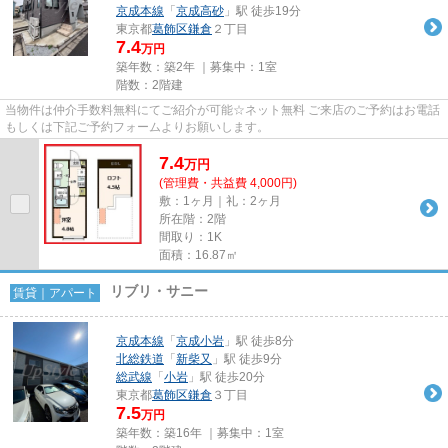
京成本線
「
京成高砂
」駅 徒歩19分
東京都
葛飾区
鎌倉
２丁目
7.4
万円
築年数：築2年 ｜募集中：
1室
階数：2階建
当物件は仲介手数料無料にてご紹介が可能☆ネット無料 ご来店のご予約はお電話
もしくは下記ご予約フォームよりお願いします。
7.4
万
円
(管理費・共益費 4,000円)
敷：1ヶ月｜礼：2ヶ月
所在階：2階
間取り：1K
面積：16.87㎡
リブリ・サニー
賃貸｜アパート
京成本線
「
京成小岩
」駅 徒歩8分
北総鉄道
「
新柴又
」駅 徒歩9分
総武線
「
小岩
」駅 徒歩20分
東京都
葛飾区
鎌倉
３丁目
7.5
万円
築年数：築16年 ｜募集中：
1室