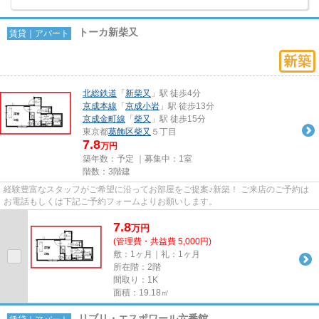
トーカ新柴又
賃貸｜アパート
北総鉄道
「
新柴又
」駅 徒歩4分
京成本線
「
京成小岩
」駅 徒歩13分
京成金町線
「
柴又
」駅 徒歩15分
東京都
葛飾区
柴又
５丁目
7.8
万円
築年数：予定 ｜募集中：
1室
階数：3階建
経験豊富なスタッフがご希望に沿ってお部屋をご提案♪新築！ ご来店のご予約は
お電話もしくは下記ご予約フォームよりお願いします。
7.8
万
円
(管理費・共益費 5,000円)
敷：1ヶ月｜礼：1ヶ月
所在階：2階
間取り：1K
面積：19.18㎡
リブリ・エスポワール六番館