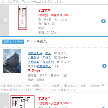
もしくは下記ご予約フォームよりお願いします。
7.2
万
円
(管理費・共益費 3,000円)
敷：0ヶ月｜礼：1ヶ月
所在階：2階
間取り：1K
面積：24.22㎡
ローレル柴又
賃貸｜アパート
京成金町線
「
柴又
」駅 徒歩7分
北総鉄道
「
新柴又
」駅 徒歩6分
京成本線
「
京成高砂
」駅 徒歩16分
東京都
葛飾区
柴又
５丁目
7.2
万円
築年数：築9年 ｜募集中：
1室
階数：3階建
経験豊富なスタッフがご希望に沿ってお部屋をご提案♪ネット無料 ご来店のご予
約はお電話もしくは下記ご予約フォームよりお願いします。
7.2
万
円
(管理費・共益費 3,000円)
敷：1ヶ月｜礼：1ヶ月