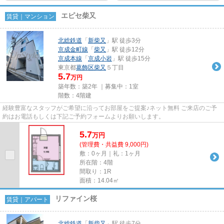
エピセ柴又
賃貸｜マンション
北総鉄道
「
新柴又
」駅 徒歩3分
京成金町線
「
柴又
」駅 徒歩12分
京成本線
「
京成小岩
」駅 徒歩15分
東京都
葛飾区
柴又
５丁目
5.7
万円
築年数：築2年 ｜募集中：
1室
階数：4階建
経験豊富なスタッフがご希望に沿ってお部屋をご提案♪ネット無料 ご来店のご予
約はお電話もしくは下記ご予約フォームよりお願いします。
5.7
万
円
(管理費・共益費 9,000円)
敷：0ヶ月｜礼：1ヶ月
所在階：4階
間取り：1R
面積：14.04㎡
リファイン桜
賃貸｜アパート
北総鉄道
「
新柴又
」駅 徒歩7分