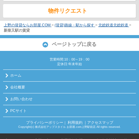
物件リクエスト
上野の賃貸ならお部屋.COM
>
(賃貸)路線・駅から探す
>
北総鉄道北総鉄道
>
新柴又駅の賃貸
ページトップに戻る
営業時間:10：00～19：00
定休日:年末年始
ホーム
会社概要
お問い合わせ
PCサイト
プライバシーポリシー
利用規約
｜アクセスマップ
｜
Copyright(c) 株式会社アップスタイル お部屋.com上野駅前店 All rights reserved.