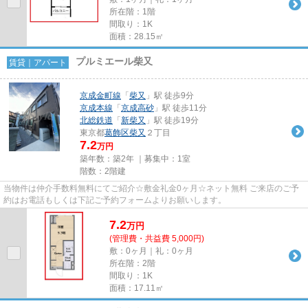
所在階：1階
間取り：1K
面積：28.15㎡
プルミエール柴又
賃貸｜アパート
京成金町線
「
柴又
」駅 徒歩9分
京成本線
「
京成高砂
」駅 徒歩11分
北総鉄道
「
新柴又
」駅 徒歩19分
東京都
葛飾区
柴又
２丁目
7.2
万円
築年数：築2年 ｜募集中：
1室
階数：2階建
当物件は仲介手数料無料にてご紹介☆敷金礼金0ヶ月☆ネット無料 ご来店のご予
約はお電話もしくは下記ご予約フォームよりお願いします。
7.2
万
円
(管理費・共益費 5,000円)
敷：0ヶ月｜礼：0ヶ月
所在階：2階
間取り：1K
面積：17.11㎡