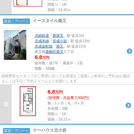
間取り：1R
面積：14.40㎡
イースタイル柴又
賃貸｜アパート
北総鉄道
「
新柴又
」駅 徒歩3分
京成本線
「
京成小岩
」駅 徒歩13分
京成金町線
「
柴又
」駅 徒歩15分
東京都
葛飾区
柴又
５丁目
6.8
万円
築年数：築7年 ｜募集中：
1室
階数：3階建
経験豊富なスタッフがご希望に沿ってお部屋をご提案♪ ご来店のご予約はお電話
もしくは下記ご予約フォームよりお願いします。
6.8
万
円
(管理費・共益費 2,000円)
敷：1ヶ月｜礼：0ヶ月
所在階：3階
間取り：1K
面積：18.21㎡
ケーハウス北小岩
賃貸｜アパート