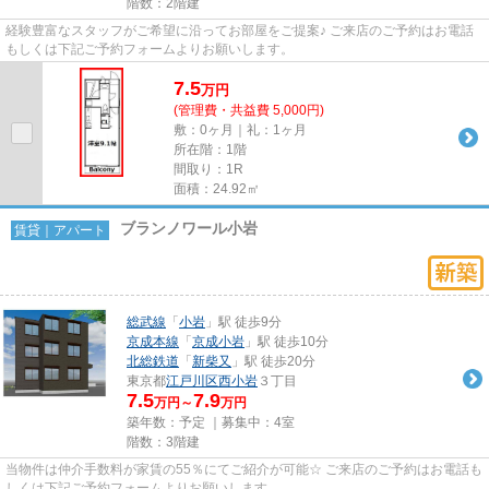
階数：2階建
経験豊富なスタッフがご希望に沿ってお部屋をご提案♪ ご来店のご予約はお電話
もしくは下記ご予約フォームよりお願いします。
7.5
万
円
(管理費・共益費 5,000円)
敷：0ヶ月｜礼：1ヶ月
所在階：1階
間取り：1R
面積：24.92㎡
ブランノワール小岩
賃貸｜アパート
総武線
「
小岩
」駅 徒歩9分
京成本線
「
京成小岩
」駅 徒歩10分
北総鉄道
「
新柴又
」駅 徒歩20分
東京都
江戸川区
西小岩
３丁目
7.5
7.9
万円～
万円
築年数：予定 ｜募集中：
4室
階数：3階建
当物件は仲介手数料が家賃の55％にてご紹介が可能☆ ご来店のご予約はお電話も
しくは下記ご予約フォームよりお願いします。