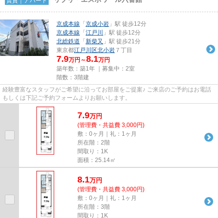
賃貸｜アパート
京成本線
「
京成小岩
」駅 徒歩12分
京成本線
「
江戸川
」駅 徒歩12分
北総鉄道
「
新柴又
」駅 徒歩21分
東京都
江戸川区
北小岩
７丁目
7.9
8.1
万円～
万円
築年数：築1年 ｜募集中：
2室
階数：3階建
経験豊富なスタッフがご希望に沿ってお部屋をご提案♪ ご来店のご予約はお電話
もしくは下記ご予約フォームよりお願いします。
7.9
万
円
(管理費・共益費 3,000円)
敷：0ヶ月｜礼：1ヶ月
所在階：2階
間取り：1K
面積：25.14㎡
8.1
万
円
(管理費・共益費 3,000円)
敷：0ヶ月｜礼：1ヶ月
所在階：3階
間取り：1K