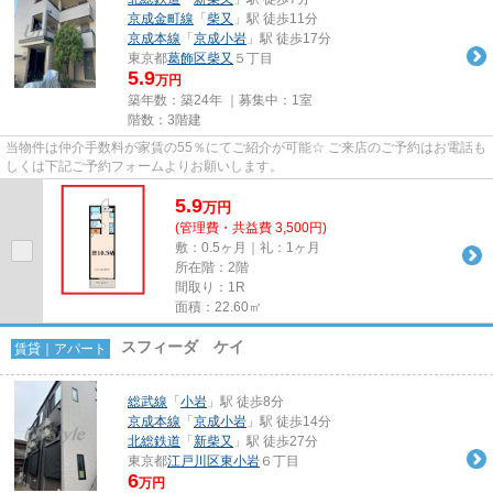
京成金町線
「
柴又
」駅 徒歩11分
京成本線
「
京成小岩
」駅 徒歩17分
東京都
葛飾区
柴又
５丁目
5.9
万円
築年数：築24年 ｜募集中：
1室
階数：3階建
当物件は仲介手数料が家賃の55％にてご紹介が可能☆ ご来店のご予約はお電話も
しくは下記ご予約フォームよりお願いします。
5.9
万
円
(管理費・共益費 3,500円)
敷：0.5ヶ月｜礼：1ヶ月
所在階：2階
間取り：1R
面積：22.60㎡
スフィーダ ケイ
賃貸｜アパート
総武線
「
小岩
」駅 徒歩8分
京成本線
「
京成小岩
」駅 徒歩14分
北総鉄道
「
新柴又
」駅 徒歩27分
東京都
江戸川区
東小岩
６丁目
6
万円