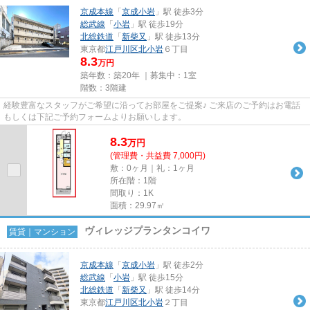
京成本線
「
京成小岩
」駅 徒歩3分
総武線
「
小岩
」駅 徒歩19分
北総鉄道
「
新柴又
」駅 徒歩13分
東京都
江戸川区
北小岩
６丁目
8.3
万円
築年数：築20年 ｜募集中：
1室
階数：3階建
経験豊富なスタッフがご希望に沿ってお部屋をご提案♪ ご来店のご予約はお電話
もしくは下記ご予約フォームよりお願いします。
8.3
万
円
(管理費・共益費 7,000円)
敷：0ヶ月｜礼：1ヶ月
所在階：1階
間取り：1K
面積：29.97㎡
ヴィレッジプランタンコイワ
賃貸｜マンション
京成本線
「
京成小岩
」駅 徒歩2分
総武線
「
小岩
」駅 徒歩15分
北総鉄道
「
新柴又
」駅 徒歩14分
東京都
江戸川区
北小岩
２丁目