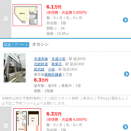
6.1
万
円
(管理費・共益費 5,000円)
敷：0ヶ月｜礼：0ヶ月
所在階：1階
間取り：1K
面積：15.65㎡
オカシン
賃貸｜アパート
京成本線
「
京成小岩
」駅 徒歩6分
北総鉄道
「
新柴又
」駅 徒歩16分
総武線
「
小岩
」駅 徒歩16分
東京都
葛飾区
鎌倉
１丁目
6.3
万円
築年数：築3年 ｜募集中：
1室
階数：2階建
当物件は仲介手数料無料にてご紹介☆ネット無料 ご来店のご予約はお電話もしく
は下記ご予約フォームよりお願いします。
6.3
万
円
(管理費・共益費 4,000円)
敷：0ヶ月｜礼：0ヶ月
所在階：1階