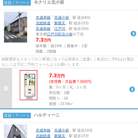
モナリエ北小岩
賃貸｜アパート
京成本線
「
京成小岩
」駅 徒歩8分
北総鉄道
「
新柴又
」駅 徒歩15分
京成本線
「
江戸川
」駅 徒歩19分
東京都
江戸川区
北小岩
６丁目
7.3
万円
築年数：築19年 ｜募集中：
1室
階数：2階建
経験豊富なスタッフがご希望に沿ってお部屋をご提案♪ ご来店のご予約はお電話
もしくは下記ご予約フォームよりお願いします。
7.3
万
円
(管理費・共益費 7,000円)
敷：0ヶ月｜礼：1ヶ月
所在階：1階
間取り：1K
面積：23.59㎡
ハルティーニ
賃貸｜アパート
京成本線
「
京成小岩
」駅 徒歩10分
北総鉄道
「
新柴又
」駅 徒歩15分