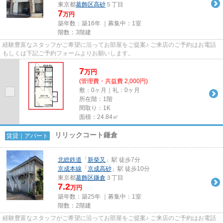
東京都
葛飾区
高砂
５丁目
7
万円
築年数：築16年 ｜募集中：
1室
階数：3階建
経験豊富なスタッフがご希望に沿ってお部屋をご提案♪ ご来店のご予約はお電話
もしくは下記ご予約フォームよりお願いします。
7
万
円
(管理費・共益費 2,000円)
敷：0ヶ月｜礼：0ヶ月
所在階：1階
間取り：1K
面積：24.84㎡
リリックコート鎌倉
賃貸｜アパート
北総鉄道
「
新柴又
」駅 徒歩7分
京成本線
「
京成高砂
」駅 徒歩10分
東京都
葛飾区
鎌倉
３丁目
7.2
万円
築年数：築25年 ｜募集中：
1室
階数：2階建
経験豊富なスタッフがご希望に沿ってお部屋をご提案♪ ご来店のご予約はお電話