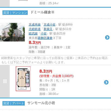
面積：25.14㎡
ドミール鎌倉Ⅲ
賃貸｜マンション
京成本線
「
京成小岩
」駅 徒歩8分
北総鉄道
「
新柴又
」駅 徒歩11分
総武線
「
小岩
」駅 徒歩21分
東京都
葛飾区
鎌倉
３丁目
8.3
万円
築年数：築22年 ｜募集中：
1室
階数：3階建
経験豊富なスタッフがご希望に沿ってお部屋をご提案♪ ご来店のご予約はお電話
もしくは下記ご予約フォームよりお願いします。
8.3
万
円
(管理費・共益費 3,000円)
敷：0ヶ月｜礼：1ヶ月
所在階：3階
間取り：1R
面積：38.00㎡
サンモール北小岩
賃貸｜アパート