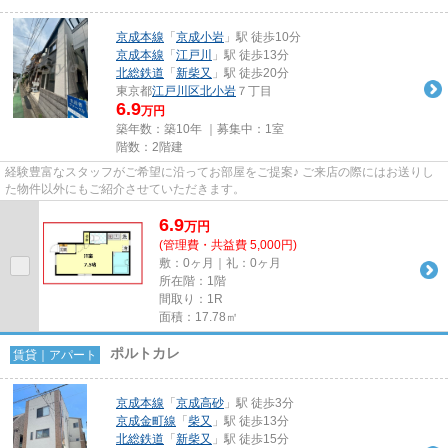
京成本線
「
京成小岩
」駅 徒歩10分
京成本線
「
江戸川
」駅 徒歩13分
北総鉄道
「
新柴又
」駅 徒歩20分
東京都
江戸川区
北小岩
７丁目
6.9
万円
築年数：築10年 ｜募集中：
1室
階数：2階建
経験豊富なスタッフがご希望に沿ってお部屋をご提案♪ ご来店の際にはお送りし
た物件以外にもご紹介させていただきます。
6.9
万
円
(管理費・共益費 5,000円)
敷：0ヶ月｜礼：0ヶ月
所在階：1階
間取り：1R
面積：17.78㎡
ポルトカレ
賃貸｜アパート
京成本線
「
京成高砂
」駅 徒歩3分
京成金町線
「
柴又
」駅 徒歩13分
北総鉄道
「
新柴又
」駅 徒歩15分