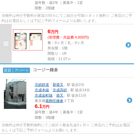
築年数：築2年 ｜募集中：
1室
階数：2階建
当物件は仲介手数料が家賃の55％にてご紹介が可能☆ネット無料☆ ご来店のご予
約はお電話もしくは下記ご予約フォームよりお願いします。
6
万
円
(管理費・共益費 4,000円)
敷：0ヶ月｜礼：0ヶ月
所在階：1階
間取り：1R
面積：11.07㎡
コージー鎌倉
賃貸｜アパート
北総鉄道
「
新柴又
」駅 徒歩2分
京成本線
「
京成高砂
」駅 徒歩14分
京成金町線
「
柴又
」駅 徒歩11分
東京都
葛飾区
鎌倉
３丁目
6.1
万円
築年数：築4年 ｜募集中：
1室
階数：3階建
当物件は仲介手数料無料にてご紹介☆敷金礼金0ヶ月☆ ご来店のご予約はお電話
もしくは下記ご予約フォームよりお願いします。