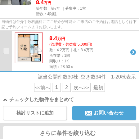
8.4
万円
築年数：築7年 ｜募集中：
1室
階数：4階建
当物件は仲介手数料無料にてご紹介が可能☆ ご来店のご予約はお電話もしくは下
記ご予約フォームよりお願いします。
8.4
万
円
(管理費・共益費 5,000円)
敷：4.2万円｜礼：8.4万円
所在階：1階
間取り：1K
面積：28.53㎡
該当公開件数
30
棟 空き数
34
件
1-20
棟表示
1
2
<<前へ
次へ>>
最初
チェックした物件をまとめて
検討リストに追加
お問い合わせ
さらに条件を絞り込む