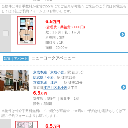
当物件は仲介手数料が家賃の55％にてご紹介が可能☆ ご来店のご予約はお電話も
しくは下記ご予約フォームよりお願いします。
6.5
万
円
(管理費・共益費 2,000円)
敷：1ヶ月｜礼：1ヶ月
所在階：3階
間取り：1K
面積：20.00㎡
ニューヨークアベニュー
賃貸｜アパート
京成本線
「
京成小岩
」駅 徒歩5分
総武線
「
小岩
」駅 徒歩11分
京成本線
「
江戸川
」駅 徒歩13分
東京都
江戸川区
北小岩
２丁目
6.5
万円
築年数：築8年 ｜募集中：
1室
階数：2階建
当物件は仲介手数料無料にてご紹介が可能☆ ご来店のご予約はお電話もしくは下
記ご予約フォームよりお願いします。
6.5
万
円