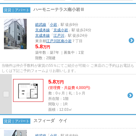
ハーモニーテラス南小岩Ⅲ
賃貸｜アパート
総武線
「
小岩
」駅 徒歩9分
京成本線
「
京成小岩
」駅 徒歩24分
京成本線
「
江戸川
」駅 徒歩24分
東京都
江戸川区
南小岩
７丁目
5.8
万円
築年数：築7年 ｜募集中：
1室
階数：2階建
当物件は仲介手数料が家賃の55％にてご紹介が可能☆ ご来店のご予約はお電話も
しくは下記ご予約フォームよりお願いします。
5.8
万
円
(管理費・共益費 4,000円)
敷：0ヶ月｜礼：1ヶ月
所在階：1階
間取り：1R
面積：12.03㎡
スフィーダ ケイ
賃貸｜アパート
総武線
「
小岩
」駅 徒歩8分