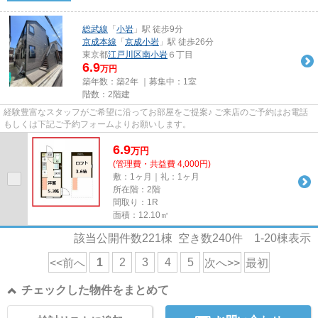
総武線
「
小岩
」駅 徒歩9分
京成本線
「
京成小岩
」駅 徒歩26分
東京都
江戸川区
南小岩
６丁目
6.9
万円
築年数：築2年 ｜募集中：
1室
階数：2階建
経験豊富なスタッフがご希望に沿ってお部屋をご提案♪ ご来店のご予約はお電話
もしくは下記ご予約フォームよりお願いします。
6.9
万
円
(管理費・共益費 4,000円)
敷：1ヶ月｜礼：1ヶ月
所在階：2階
間取り：1R
面積：12.10㎡
該当公開件数
221
棟 空き数
240
件
1-20
棟表示
1
2
3
4
5
<<前へ
次へ>>
最初
チェックした物件をまとめて