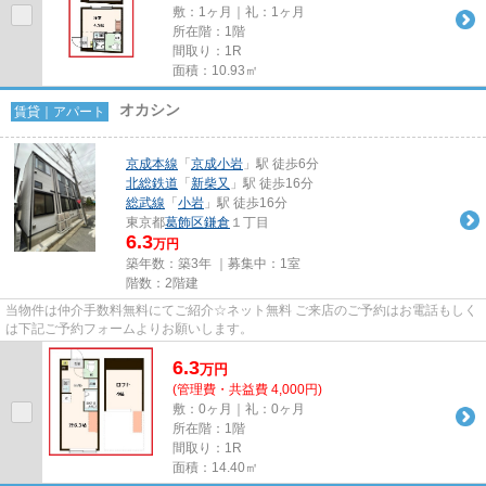
敷：1ヶ月｜礼：1ヶ月
所在階：1階
間取り：1R
面積：10.93㎡
オカシン
賃貸｜アパート
京成本線
「
京成小岩
」駅 徒歩6分
北総鉄道
「
新柴又
」駅 徒歩16分
総武線
「
小岩
」駅 徒歩16分
東京都
葛飾区
鎌倉
１丁目
6.3
万円
築年数：築3年 ｜募集中：
1室
階数：2階建
当物件は仲介手数料無料にてご紹介☆ネット無料 ご来店のご予約はお電話もしく
は下記ご予約フォームよりお願いします。
6.3
万
円
(管理費・共益費 4,000円)
敷：0ヶ月｜礼：0ヶ月
所在階：1階
間取り：1R
面積：14.40㎡