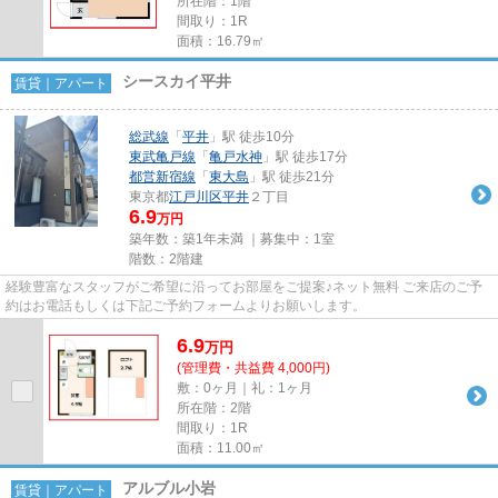
所在階：1階
間取り：1R
面積：16.79㎡
シースカイ平井
賃貸｜アパート
総武線
「
平井
」駅 徒歩10分
東武亀戸線
「
亀戸水神
」駅 徒歩17分
都営新宿線
「
東大島
」駅 徒歩21分
東京都
江戸川区
平井
２丁目
6.9
万円
築年数：築1年未満 ｜募集中：
1室
階数：2階建
経験豊富なスタッフがご希望に沿ってお部屋をご提案♪ネット無料 ご来店のご予
約はお電話もしくは下記ご予約フォームよりお願いします。
6.9
万
円
(管理費・共益費 4,000円)
敷：0ヶ月｜礼：1ヶ月
所在階：2階
間取り：1R
面積：11.00㎡
アルブル小岩
賃貸｜アパート