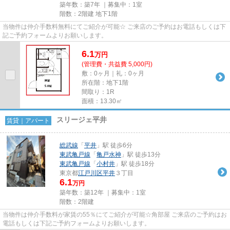
築年数：築7年 ｜募集中：
1室
階数：2階建 地下1階
当物件は仲介手数料無料にてご紹介が可能☆ ご来店のご予約はお電話もしくは下
記ご予約フォームよりお願いします。
6.1
万
円
(管理費・共益費 5,000円)
敷：0ヶ月｜礼：0ヶ月
所在階：地下1階
間取り：1R
面積：13.30㎡
スリージェ平井
賃貸｜アパート
総武線
「
平井
」駅 徒歩6分
東武亀戸線
「
亀戸水神
」駅 徒歩13分
東武亀戸線
「
小村井
」駅 徒歩18分
東京都
江戸川区
平井
３丁目
6.1
万円
築年数：築12年 ｜募集中：
1室
階数：2階建
当物件は仲介手数料が家賃の55％にてご紹介が可能☆角部屋 ご来店のご予約はお
電話もしくは下記ご予約フォームよりお願いします。