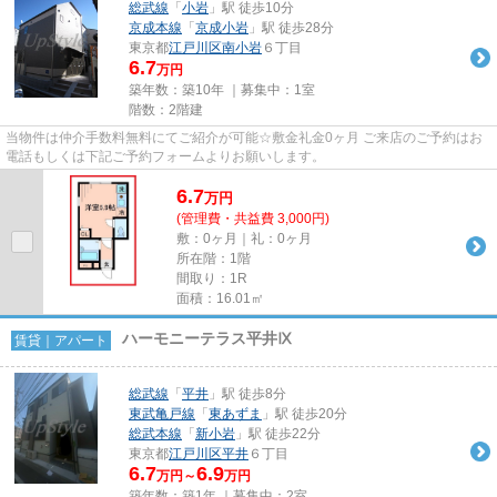
総武線
「
小岩
」駅 徒歩10分
京成本線
「
京成小岩
」駅 徒歩28分
東京都
江戸川区
南小岩
６丁目
6.7
万円
築年数：築10年 ｜募集中：
1室
階数：2階建
当物件は仲介手数料無料にてご紹介が可能☆敷金礼金0ヶ月 ご来店のご予約はお
電話もしくは下記ご予約フォームよりお願いします。
6.7
万
円
(管理費・共益費 3,000円)
敷：0ヶ月｜礼：0ヶ月
所在階：1階
間取り：1R
面積：16.01㎡
ハーモニーテラス平井Ⅸ
賃貸｜アパート
総武線
「
平井
」駅 徒歩8分
東武亀戸線
「
東あずま
」駅 徒歩20分
総武本線
「
新小岩
」駅 徒歩22分
東京都
江戸川区
平井
６丁目
6.7
6.9
万円～
万円
築年数：築1年 ｜募集中：
2室