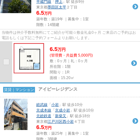
半蔵門線
「
押上
」駅 徒歩9分
東京都
墨田区
太平
２丁目
6.5
万円
築年数：築19年 ｜募集中：
1室
階数：14階建
当物件は仲介手数料無料にてご紹介が可能☆敷金礼金0ヶ月 ご来店のご予約はお
電話もしくは下記ご予約フォームよりお願いします。
6.5
万
円
(管理費・共益費 5,000円)
敷：0ヶ月｜礼：0ヶ月
所在階：1階
間取り：1R
面積：15.20㎡
アイビーレジデンス
賃貸｜マンション
総武線
「
小岩
」駅 徒歩10分
京成本線
「
京成小岩
」駅 徒歩10分
北総鉄道
「
新柴又
」駅 徒歩18分
東京都
江戸川区
西小岩
４丁目
6.5
万円
築年数：築25年 ｜募集中：
1室
階数：3階建