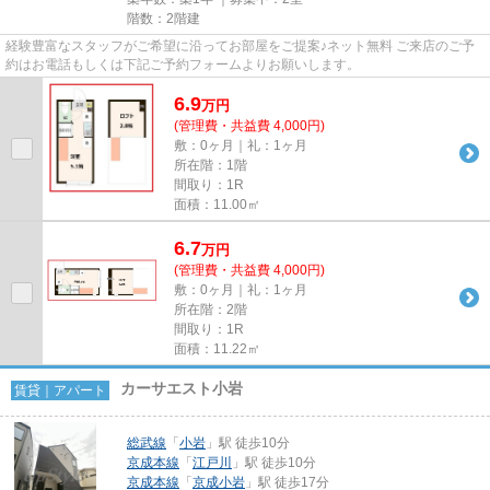
階数：2階建
経験豊富なスタッフがご希望に沿ってお部屋をご提案♪ネット無料 ご来店のご予
約はお電話もしくは下記ご予約フォームよりお願いします。
6.9
万
円
(管理費・共益費 4,000円)
敷：0ヶ月｜礼：1ヶ月
所在階：1階
間取り：1R
面積：11.00㎡
6.7
万
円
(管理費・共益費 4,000円)
敷：0ヶ月｜礼：1ヶ月
所在階：2階
間取り：1R
面積：11.22㎡
カーサエスト小岩
賃貸｜アパート
総武線
「
小岩
」駅 徒歩10分
京成本線
「
江戸川
」駅 徒歩10分
京成本線
「
京成小岩
」駅 徒歩17分