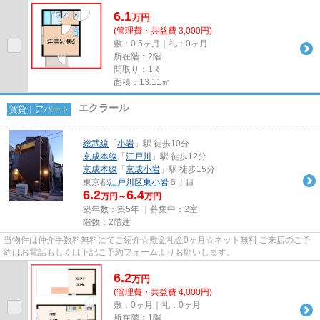
6.1
万
円
(管理費・共益費 3,000円)
敷：0.5ヶ月｜礼：0ヶ月
所在階：2階
間取り：1R
面積：13.11㎡
エクラール
賃貸｜アパート
総武線
「
小岩
」駅 徒歩10分
京成本線
「
江戸川
」駅 徒歩12分
京成本線
「
京成小岩
」駅 徒歩15分
東京都
江戸川区
東小岩
６丁目
6.2
6.4
万円～
万円
築年数：築5年 ｜募集中：
2室
階数：2階建
当物件は仲介手数料無料にてご紹介☆敷金礼金0ヶ月☆ネット無料 ご来店のご予
約はお電話もしくは下記ご予約フォームよりお願いします。
6.2
万
円
(管理費・共益費 4,000円)
敷：0ヶ月｜礼：0ヶ月
所在階：1階