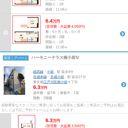
間取り：1R
面積：11.06㎡
6.4
万
円
(管理費・共益費 4,000円)
敷：0ヶ月｜礼：0ヶ月
所在階：2階
間取り：1R
面積：11.06㎡
ハーモニーテラス南小岩Ⅳ
賃貸｜アパート
総武線
「
小岩
」駅 徒歩9分
京成本線
「
京成小岩
」駅 徒歩27分
東京都
江戸川区
南小岩
６丁目
6.3
万円
築年数：築7年 ｜募集中：
1室
階数：2階建
経験豊富なスタッフがご希望に沿ってお部屋をご提案♪ ご来店のご予約はお電話
もしくは下記ご予約フォームよりお願いします。
6.3
万
円
(管理費・共益費 3,500円)