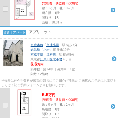
(管理費・共益費 4,000円)
敷：1ヶ月｜礼：0ヶ月
所在階：1階
間取り：1R
面積：18.31㎡
アプリコット
賃貸｜アパート
京成本線
「
京成小岩
」駅 徒歩7分
総武線
「
小岩
」駅 徒歩19分
京成本線
「
江戸川
」駅 徒歩8分
東京都
江戸川区
北小岩
４丁目
6.6
万円
築年数：築14年 ｜募集中：
1室
階数：2階建
当物件は仲介手数料が家賃の55％にてご紹介が可能☆ ご来店のご予約はお電話も
しくは下記ご予約フォームよりお願いします。
6.6
万
円
(管理費・共益費 4,000円)
敷：0ヶ月｜礼：1ヶ月
所在階：1階
間取り：1R