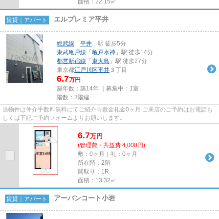
面積：22.15㎡
エルプレミア平井
賃貸｜アパート
総武線
「
平井
」駅 徒歩5分
東武亀戸線
「
亀戸水神
」駅 徒歩14分
都営新宿線
「
東大島
」駅 徒歩27分
東京都
江戸川区
平井
３丁目
6.7
万円
築年数：築14年 ｜募集中：
1室
階数：3階建
当物件は仲介手数料無料にてご紹介☆敷金礼金0ヶ月 ご来店のご予約はお電話も
しくは下記ご予約フォームよりお願いします。
6.7
万
円
(管理費・共益費 4,000円)
敷：0ヶ月｜礼：0ヶ月
所在階：2階
間取り：1R
面積：13.32㎡
アーバンコート小岩
賃貸｜アパート