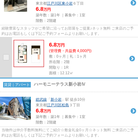
東京都
江戸川区
東小岩
６丁目
6.8
万円
築年数：築1年 ｜募集中：
1室
階数：2階建
経験豊富なスタッフがご希望に沿ってお部屋をご提案♪ネット無料 ご来店のご予
約はお電話もしくは下記ご予約フォームよりお願いします。
6.8
万
円
(管理費・共益費 4,000円)
敷：0ヶ月｜礼：1ヶ月
所在階：2階
間取り：1R
面積：12.12㎡
ハーモニーテラス新小岩Ⅳ
賃貸｜アパート
総武線
「
新小岩
」駅 徒歩10分
東京都
江戸川区
松島
３丁目
6.8
万円
築年数：築1年 ｜募集中：
1室
階数：2階建
当物件は仲介手数料無料にてご紹介☆敷金礼金0ヶ月☆ネット無料 ご来店のご予
約はお電話もしくは下記ご予約フォームよりお願いします。