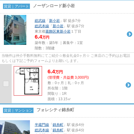
ノーザンロード新小岩
賃貸｜アパート
総武線
「
新小岩
」駅 徒歩7分
総武本線
「
新小岩
」駅 徒歩7分
東京都
葛飾区
東新小岩
１丁目
6.4
万円
築年数：築5年 ｜募集中：
1室
階数：3階建
当物件は仲介手数料無料にてご紹介☆敷金礼金0ヶ月☆ ご来店のご予約はお電話
もしくは下記ご予約フォームよりお願いします。
6.4
万
円
(管理費・共益費 3,000円)
敷：0ヶ月｜礼：0ヶ月
所在階：1階
間取り：1R
面積：13.15㎡
フォレシティ錦糸町
賃貸｜マンション
半蔵門線
「
錦糸町
」駅 徒歩4分
総武本線
「
錦糸町
」駅 徒歩4分