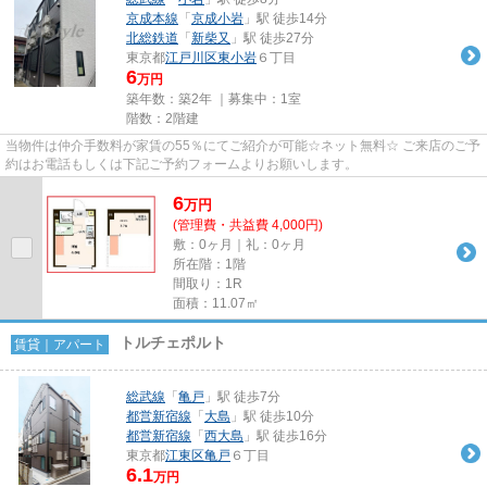
京成本線
「
京成小岩
」駅 徒歩14分
北総鉄道
「
新柴又
」駅 徒歩27分
東京都
江戸川区
東小岩
６丁目
6
万円
築年数：築2年 ｜募集中：
1室
階数：2階建
当物件は仲介手数料が家賃の55％にてご紹介が可能☆ネット無料☆ ご来店のご予
約はお電話もしくは下記ご予約フォームよりお願いします。
6
万
円
(管理費・共益費 4,000円)
敷：0ヶ月｜礼：0ヶ月
所在階：1階
間取り：1R
面積：11.07㎡
トルチェポルト
賃貸｜アパート
総武線
「
亀戸
」駅 徒歩7分
都営新宿線
「
大島
」駅 徒歩10分
都営新宿線
「
西大島
」駅 徒歩16分
東京都
江東区
亀戸
６丁目
6.1
万円