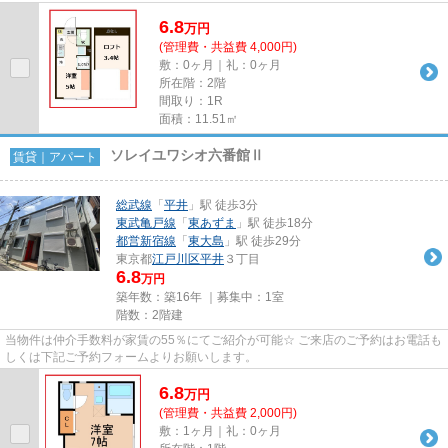
6.8
万
円
(管理費・共益費 4,000円)
敷：0ヶ月｜礼：0ヶ月
所在階：2階
間取り：1R
面積：11.51㎡
ソレイユワシオ六番館Ⅱ
賃貸｜アパート
総武線
「
平井
」駅 徒歩3分
東武亀戸線
「
東あずま
」駅 徒歩18分
都営新宿線
「
東大島
」駅 徒歩29分
東京都
江戸川区
平井
３丁目
6.8
万円
築年数：築16年 ｜募集中：
1室
階数：2階建
当物件は仲介手数料が家賃の55％にてご紹介が可能☆ ご来店のご予約はお電話も
しくは下記ご予約フォームよりお願いします。
6.8
万
円
(管理費・共益費 2,000円)
敷：1ヶ月｜礼：0ヶ月