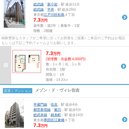
総武線
「
新小岩
」駅 徒歩11分
総武線
「
平井
」駅 徒歩29分
東京都
江戸川区
松島
４丁目
7.3
万円
築年数：築2年 ｜募集中：
1室
階数：2階建
経験豊富なスタッフがご希望に沿ってお部屋をご提案♪ ご来店のご予約はお電話
もしくは下記ご予約フォームよりお願いします。
7.3
万
円
(管理費・共益費 4,000円)
敷：1ヶ月｜礼：1ヶ月
所在階：1階
間取り：1R
面積：14.33㎡
メゾン・ド・ヴィレ住吉
賃貸｜マンション
半蔵門線
「
住吉
」駅 徒歩4分
都営新宿線
「
菊川
」駅 徒歩5分
総武本線
「
錦糸町
」駅 徒歩14分
東京都
墨田区
江東橋
５丁目
7.3
万円