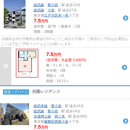
総武線
「
新小岩
」駅 徒歩12分
総武線
「
小岩
」駅 徒歩27分
東京都
江戸川区
本一色
３丁目
7.5
万円
築年数：築7年 ｜募集中：
1室
階数：3階建
当物件は仲介手数料が家賃の55％にてご紹介が可能☆ ご来店のご予約はお電話も
しくは下記ご予約フォームよりお願いします。
7.5
万
円
(管理費・共益費 3,000円)
敷：0ヶ月｜礼：0ヶ月
所在階：1階
間取り：1K
面積：19.21㎡
光陽レジデンス
賃貸｜アパート
総武本線
「
新小岩
」駅 徒歩14分
総武線
「
新小岩
」駅 徒歩14分
京成押上線
「
四ツ木
」駅 徒歩29分
東京都
葛飾区
西新小岩
４丁目
7.5
万円