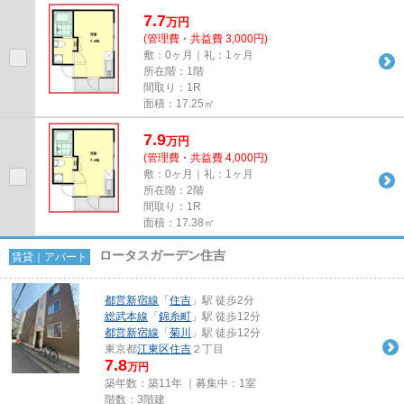
7.7
万
円
(管理費・共益費 3,000円)
敷：0ヶ月｜礼：1ヶ月
所在階：1階
間取り：1R
面積：17.25㎡
7.9
万
円
(管理費・共益費 4,000円)
敷：0ヶ月｜礼：1ヶ月
所在階：2階
間取り：1R
面積：17.38㎡
ロータスガーデン住吉
賃貸｜アパート
都営新宿線
「
住吉
」駅 徒歩2分
総武本線
「
錦糸町
」駅 徒歩12分
都営新宿線
「
菊川
」駅 徒歩12分
東京都
江東区
住吉
２丁目
7.8
万円
築年数：築11年 ｜募集中：
1室
階数：3階建