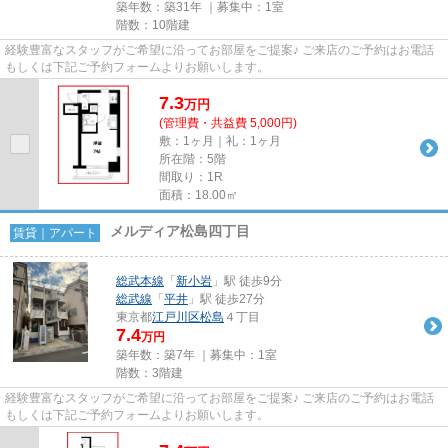
築年数：築31年 ｜募集中：
1室
階数：10階建
経験豊富なスタッフがご希望に沿ってお部屋をご提案♪ ご来店のご予約はお電話
もしくは下記ご予約フォームよりお願いします。
7.3
万
円
(管理費・共益費 5,000円)
敷：1ヶ月｜礼：1ヶ月
所在階：5階
間取り：1R
面積：18.00㎡
メルディア松島四丁目
賃貸｜アパート
総武本線
「
新小岩
」駅 徒歩9分
総武線
「
平井
」駅 徒歩27分
東京都
江戸川区
松島
４丁目
7.4
万円
築年数：築7年 ｜募集中：
1室
階数：3階建
経験豊富なスタッフがご希望に沿ってお部屋をご提案♪ ご来店のご予約はお電話
もしくは下記ご予約フォームよりお願いします。