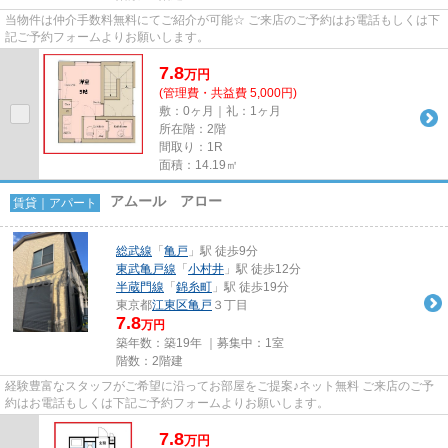
当物件は仲介手数料無料にてご紹介が可能☆ ご来店のご予約はお電話もしくは下
記ご予約フォームよりお願いします。
7.8
万
円
(管理費・共益費 5,000円)
敷：0ヶ月｜礼：1ヶ月
所在階：2階
間取り：1R
面積：14.19㎡
アムール アロー
賃貸｜アパート
総武線
「
亀戸
」駅 徒歩9分
東武亀戸線
「
小村井
」駅 徒歩12分
半蔵門線
「
錦糸町
」駅 徒歩19分
東京都
江東区
亀戸
３丁目
7.8
万円
築年数：築19年 ｜募集中：
1室
階数：2階建
経験豊富なスタッフがご希望に沿ってお部屋をご提案♪ネット無料 ご来店のご予
約はお電話もしくは下記ご予約フォームよりお願いします。
7.8
万
円