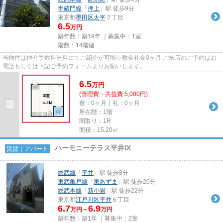
半蔵門線
「
押上
」駅 徒歩9分
東京都
墨田区
太平
２丁目
6.5
万円
築年数：築19年 ｜募集中：
1室
階数：14階建
当物件は仲介手数料無料にてご紹介が可能☆敷金礼金0ヶ月 ご来店のご予約はお
電話もしくは下記ご予約フォームよりお願いします。
6.5
万
円
(管理費・共益費 5,000円)
敷：0ヶ月｜礼：0ヶ月
所在階：1階
間取り：1R
面積：15.20㎡
ハーモニーテラス平井Ⅸ
賃貸｜アパート
総武線
「
平井
」駅 徒歩8分
東武亀戸線
「
東あずま
」駅 徒歩20分
総武本線
「
新小岩
」駅 徒歩22分
東京都
江戸川区
平井
６丁目
6.7
6.9
万円～
万円
築年数：築1年 ｜募集中：
2室