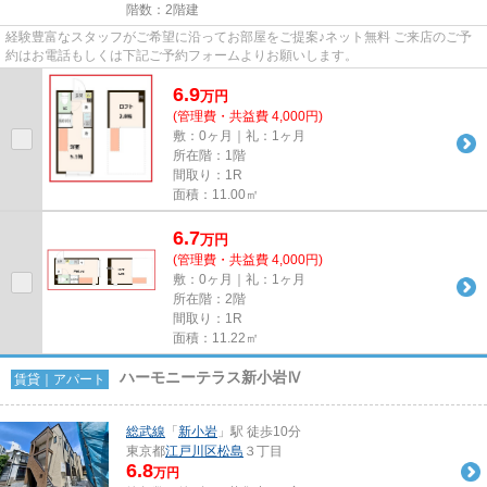
階数：2階建
経験豊富なスタッフがご希望に沿ってお部屋をご提案♪ネット無料 ご来店のご予
約はお電話もしくは下記ご予約フォームよりお願いします。
6.9
万
円
(管理費・共益費 4,000円)
敷：0ヶ月｜礼：1ヶ月
所在階：1階
間取り：1R
面積：11.00㎡
6.7
万
円
(管理費・共益費 4,000円)
敷：0ヶ月｜礼：1ヶ月
所在階：2階
間取り：1R
面積：11.22㎡
ハーモニーテラス新小岩Ⅳ
賃貸｜アパート
総武線
「
新小岩
」駅 徒歩10分
東京都
江戸川区
松島
３丁目
6.8
万円