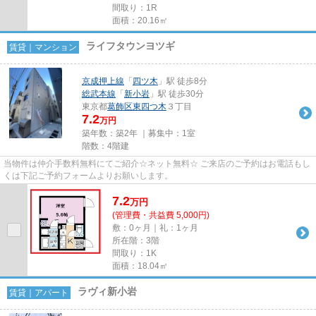
間取り：1R
面積：20.16㎡
ライフタウンヨツギ
賃貸｜マンション
京成押上線
「
四ツ木
」駅 徒歩8分
総武本線
「
新小岩
」駅 徒歩30分
東京都
葛飾区
東四つ木
３丁目
7.2
万円
築年数：築2年 ｜募集中：
1室
階数：4階建
当物件は仲介手数料無料にてご紹介☆ネット無料☆ ご来店のご予約はお電話もし
くは下記ご予約フォームよりお願いします。
7.2
万
円
(管理費・共益費 5,000円)
敷：0ヶ月｜礼：1ヶ月
所在階：3階
間取り：1K
面積：18.04㎡
ラヴィ新小岩
賃貸｜アパート