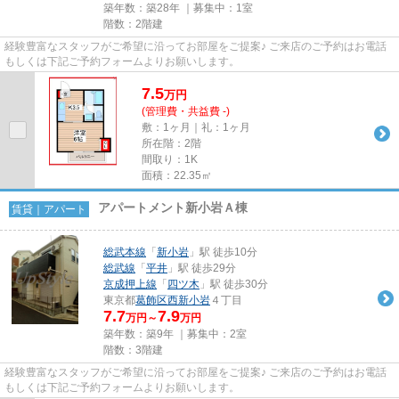
築年数：築28年 ｜募集中：
1室
階数：2階建
経験豊富なスタッフがご希望に沿ってお部屋をご提案♪ ご来店のご予約はお電話
もしくは下記ご予約フォームよりお願いします。
7.5
万
円
(管理費・共益費 -)
敷：1ヶ月｜礼：1ヶ月
所在階：2階
間取り：1K
面積：22.35㎡
アパートメント新小岩Ａ棟
賃貸｜アパート
総武本線
「
新小岩
」駅 徒歩10分
総武線
「
平井
」駅 徒歩29分
京成押上線
「
四ツ木
」駅 徒歩30分
東京都
葛飾区
西新小岩
４丁目
7.7
7.9
万円～
万円
築年数：築9年 ｜募集中：
2室
階数：3階建
経験豊富なスタッフがご希望に沿ってお部屋をご提案♪ ご来店のご予約はお電話
もしくは下記ご予約フォームよりお願いします。