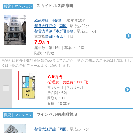
スカイヒルズ錦糸町
賃貸｜マンション
総武本線
「
錦糸町
」駅 徒歩10分
都営大江戸線
「
両国
」駅 徒歩13分
都営浅草線
「
本所吾妻橋
」駅 徒歩16分
東京都
墨田区
石原
４丁目
7.9
万円
築年数：築11年 ｜募集中：
1室
階数：5階建
当物件は仲介手数料を家賃の55％にてご紹介可能☆ ご来店のご予約はお電話もし
くは下記ご予約フォームよりお願いします。
7.9
万
円
(管理費・共益費 5,000円)
敷：0ヶ月｜礼：1ヶ月
所在階：5階
間取り：1K
面積：18.30㎡
ウインベル錦糸町第３
賃貸｜マンション
都営大江戸線
「
両国
」駅 徒歩12分