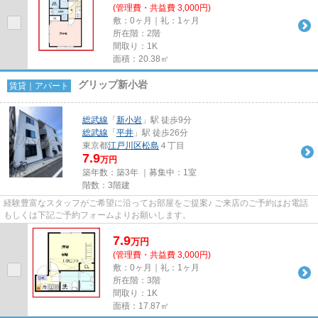
(管理費・共益費 3,000円)
敷：0ヶ月｜礼：1ヶ月
所在階：2階
間取り：1K
面積：20.38㎡
グリップ新小岩
賃貸｜アパート
総武線
「
新小岩
」駅 徒歩9分
総武線
「
平井
」駅 徒歩26分
東京都
江戸川区
松島
４丁目
7.9
万円
築年数：築3年 ｜募集中：
1室
階数：3階建
経験豊富なスタッフがご希望に沿ってお部屋をご提案♪ ご来店のご予約はお電話
もしくは下記ご予約フォームよりお願いします。
7.9
万
円
(管理費・共益費 3,000円)
敷：0ヶ月｜礼：1ヶ月
所在階：3階
間取り：1K
面積：17.87㎡