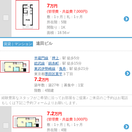
7
万
円
(管理費・共益費 7,000円)
敷：1ヶ月｜礼：1ヶ月
所在階：5階
間取り：1K
面積：18.56㎡
遠田ビル
賃貸｜マンション
半蔵門線
「
押上
」駅 徒歩5分
総武線
「
錦糸町
」駅 徒歩15分
東武伊勢崎線
「
曳舟
」駅 徒歩21分
東京都
墨田区
業平
３丁目
7.2
万円
築年数：築27年 ｜募集中：
1室
階数：4階建
経験豊富なスタッフがご希望に沿ってお部屋をご提案♪ ご来店のご予約はお電話
もしくは下記ご予約フォームよりお願いします。
7.2
万
円
(管理費・共益費 3,000円)
敷：1ヶ月｜礼：1ヶ月
所在階：4階