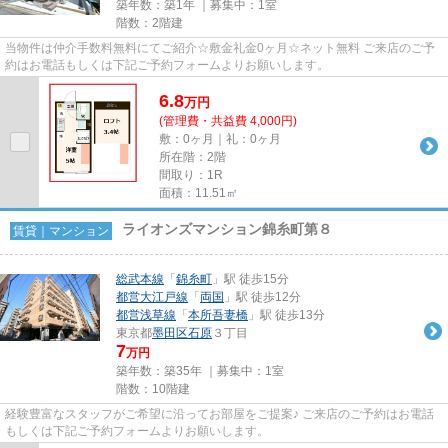
築年数：築1年 ｜募集中：
1室
階数：2階建
当物件は仲介手数料無料にてご紹介☆敷金礼金0ヶ月☆ネット無料 ご来店のご予
約はお電話もしくは下記ご予約フォームよりお願いします。
6.8
万
円
(管理費・共益費 4,000円)
敷：0ヶ月｜礼：0ヶ月
所在階：2階
間取り：1R
面積：11.51㎡
ライオンズマンション錦糸町第８
賃貸｜マンション
総武本線
「
錦糸町
」駅 徒歩15分
都営大江戸線
「
両国
」駅 徒歩12分
都営浅草線
「
本所吾妻橋
」駅 徒歩13分
東京都
墨田区
石原
３丁目
7
万円
築年数：築35年 ｜募集中：
1室
階数：10階建
経験豊富なスタッフがご希望に沿ってお部屋をご提案♪ ご来店のご予約はお電話
もしくは下記ご予約フォームよりお願いします。