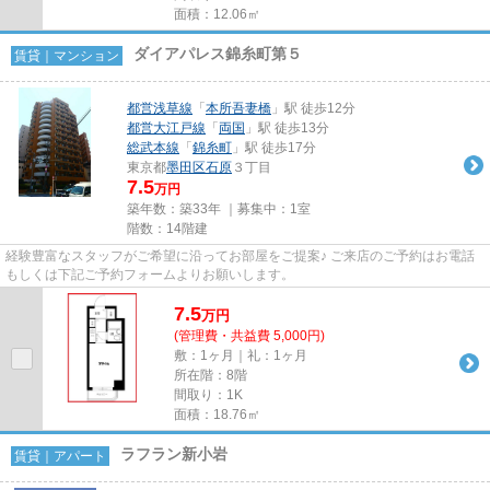
面積：12.06㎡
ダイアパレス錦糸町第５
賃貸｜マンション
都営浅草線
「
本所吾妻橋
」駅 徒歩12分
都営大江戸線
「
両国
」駅 徒歩13分
総武本線
「
錦糸町
」駅 徒歩17分
東京都
墨田区
石原
３丁目
7.5
万円
築年数：築33年 ｜募集中：
1室
階数：14階建
経験豊富なスタッフがご希望に沿ってお部屋をご提案♪ ご来店のご予約はお電話
もしくは下記ご予約フォームよりお願いします。
7.5
万
円
(管理費・共益費 5,000円)
敷：1ヶ月｜礼：1ヶ月
所在階：8階
間取り：1K
面積：18.76㎡
ラフラン新小岩
賃貸｜アパート