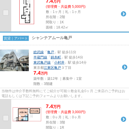
7.4
万
円
(管理費・共益費 5,000円)
敷：1ヶ月｜礼：1ヶ月
所在階：2階
間取り：1K
面積：18.42㎡
シャンテアムール亀戸
賃貸｜アパート
総武線
「
亀戸
」駅 徒歩11分
半蔵門線
「
錦糸町
」駅 徒歩14分
東武亀戸線
「
小村井
」駅 徒歩14分
東京都
江東区
亀戸
３丁目
7.4
万円
築年数：築12年 ｜募集中：
1室
階数：3階建
当物件は仲介手数料無料にてご紹介が可能☆敷金礼金0ヶ月 ご来店のご予約はお
電話もしくは下記ご予約フォームよりお願いします。
7.4
万
円
(管理費・共益費 3,000円)
敷：0ヶ月｜礼：0ヶ月
所在階：3階
間取り：1R