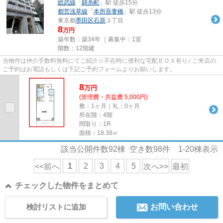
総武線
「
錦糸町
」駅 徒歩15分
都営浅草線
「
本所吾妻橋
」駅 徒歩13分
東京都
墨田区
石原
３丁目
8
万円
築年数：築34年 ｜募集中：
1室
階数：12階建
当物件は仲介手数料無料にてご紹介☆不在時に便利な宅配ＢＯＸ有り♪ ご来店の
ご予約はお電話もしくは下記ご予約フォームよりお願いします。
8
万
円
(管理費・共益費 5,000円)
敷：1ヶ月｜礼：0ヶ月
所在階：4階
間取り：1R
面積：18.38㎡
該当公開件数
92
棟 空き数
98
件
1-20
棟表示
1
2
3
4
5
<<前へ
次へ>>
最初
チェックした物件をまとめて
検討リストに追加
お問い合わせ