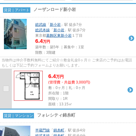
ノーザンロード新小岩
賃貸｜アパート
総武線
「
新小岩
」駅 徒歩7分
総武本線
「
新小岩
」駅 徒歩7分
東京都
葛飾区
東新小岩
１丁目
6.4
万円
築年数：築5年 ｜募集中：
1室
階数：3階建
当物件は仲介手数料無料にてご紹介☆敷金礼金0ヶ月☆ ご来店のご予約はお電話
もしくは下記ご予約フォームよりお願いします。
6.4
万
円
(管理費・共益費 3,000円)
敷：0ヶ月｜礼：0ヶ月
所在階：1階
間取り：1R
面積：13.15㎡
フォレシティ錦糸町
賃貸｜マンション
半蔵門線
「
錦糸町
」駅 徒歩4分
総武本線
「
錦糸町
」駅 徒歩4分