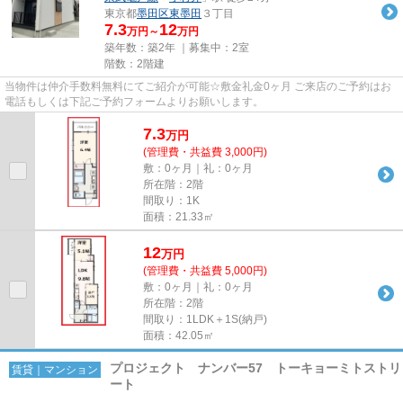
東京都
墨田区
東墨田
３丁目
7.3
12
万円～
万円
築年数：築2年 ｜募集中：
2室
階数：2階建
当物件は仲介手数料無料にてご紹介が可能☆敷金礼金0ヶ月 ご来店のご予約はお
電話もしくは下記ご予約フォームよりお願いします。
7.3
万
円
(管理費・共益費 3,000円)
敷：0ヶ月｜礼：0ヶ月
所在階：2階
間取り：1K
面積：21.33㎡
12
万
円
(管理費・共益費 5,000円)
敷：0ヶ月｜礼：0ヶ月
所在階：2階
間取り：1LDK＋1S(納戸)
面積：42.05㎡
プロジェクト ナンバー57 トーキョーミトストリ
賃貸｜マンション
ート