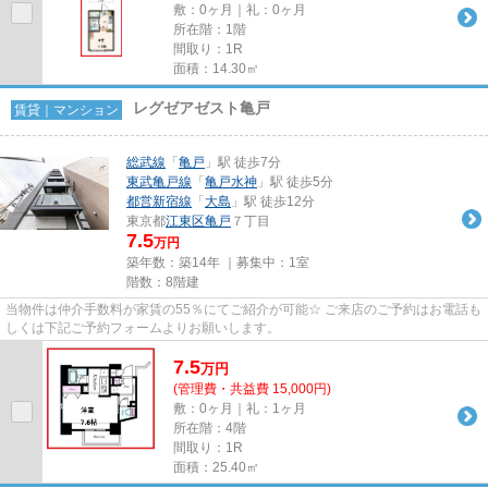
敷：0ヶ月｜礼：0ヶ月
所在階：1階
間取り：1R
面積：14.30㎡
レグゼアゼスト亀戸
賃貸｜マンション
総武線
「
亀戸
」駅 徒歩7分
東武亀戸線
「
亀戸水神
」駅 徒歩5分
都営新宿線
「
大島
」駅 徒歩12分
東京都
江東区
亀戸
７丁目
7.5
万円
築年数：築14年 ｜募集中：
1室
階数：8階建
当物件は仲介手数料が家賃の55％にてご紹介が可能☆ ご来店のご予約はお電話も
しくは下記ご予約フォームよりお願いします。
7.5
万
円
(管理費・共益費 15,000円)
敷：0ヶ月｜礼：1ヶ月
所在階：4階
間取り：1R
面積：25.40㎡