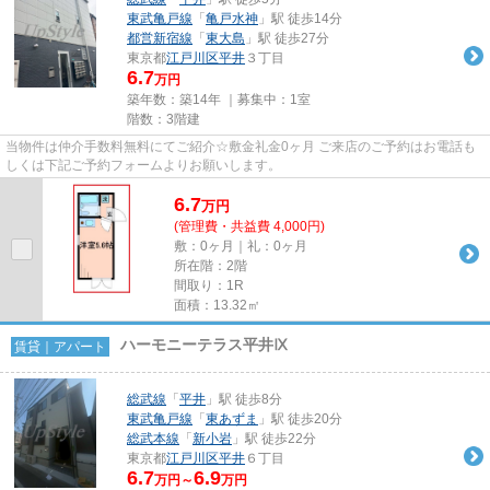
東武亀戸線
「
亀戸水神
」駅 徒歩14分
都営新宿線
「
東大島
」駅 徒歩27分
東京都
江戸川区
平井
３丁目
6.7
万円
築年数：築14年 ｜募集中：
1室
階数：3階建
当物件は仲介手数料無料にてご紹介☆敷金礼金0ヶ月 ご来店のご予約はお電話も
しくは下記ご予約フォームよりお願いします。
6.7
万
円
(管理費・共益費 4,000円)
敷：0ヶ月｜礼：0ヶ月
所在階：2階
間取り：1R
面積：13.32㎡
ハーモニーテラス平井Ⅸ
賃貸｜アパート
総武線
「
平井
」駅 徒歩8分
東武亀戸線
「
東あずま
」駅 徒歩20分
総武本線
「
新小岩
」駅 徒歩22分
東京都
江戸川区
平井
６丁目
6.7
6.9
万円～
万円