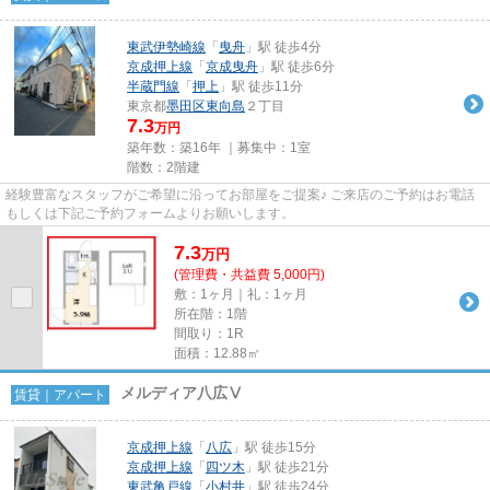
東武伊勢崎線
「
曳舟
」駅 徒歩4分
京成押上線
「
京成曳舟
」駅 徒歩6分
半蔵門線
「
押上
」駅 徒歩11分
東京都
墨田区
東向島
２丁目
7.3
万円
築年数：築16年 ｜募集中：
1室
階数：2階建
経験豊富なスタッフがご希望に沿ってお部屋をご提案♪ ご来店のご予約はお電話
もしくは下記ご予約フォームよりお願いします。
7.3
万
円
(管理費・共益費 5,000円)
敷：1ヶ月｜礼：1ヶ月
所在階：1階
間取り：1R
面積：12.88㎡
メルディア八広Ⅴ
賃貸｜アパート
京成押上線
「
八広
」駅 徒歩15分
京成押上線
「
四ツ木
」駅 徒歩21分
東武亀戸線
「
小村井
」駅 徒歩24分