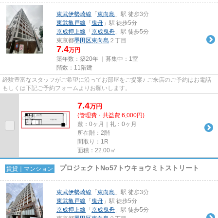
東武伊勢崎線
「
東向島
」駅 徒歩3分
東武亀戸線
「
曳舟
」駅 徒歩5分
京成押上線
「
京成曳舟
」駅 徒歩5分
東京都
墨田区
東向島
２丁目
7.4
万円
築年数：築20年 ｜募集中：
1室
階数：11階建
経験豊富なスタッフがご希望に沿ってお部屋をご提案♪ ご来店のご予約はお電話
もしくは下記ご予約フォームよりお願いします。
7.4
万
円
(管理費・共益費 6,000円)
敷：0ヶ月｜礼：0ヶ月
所在階：2階
間取り：1R
面積：22.00㎡
プロジェクトNo57トウキョウミトストリート
賃貸｜マンション
東武伊勢崎線
「
東向島
」駅 徒歩3分
東武亀戸線
「
曳舟
」駅 徒歩5分
京成押上線
「
京成曳舟
」駅 徒歩5分