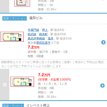
所在階：1階
間取り：1K
面積：21.20㎡
遠田ビル
賃貸｜マンション
半蔵門線
「
押上
」駅 徒歩5分
総武線
「
錦糸町
」駅 徒歩15分
東武伊勢崎線
「
曳舟
」駅 徒歩21分
東京都
墨田区
業平
３丁目
7.2
万円
築年数：築27年 ｜募集中：
1室
階数：4階建
経験豊富なスタッフがご希望に沿ってお部屋をご提案♪ ご来店のご予約はお電話
もしくは下記ご予約フォームよりお願いします。
7.2
万
円
(管理費・共益費 3,000円)
敷：1ヶ月｜礼：1ヶ月
所在階：4階
間取り：1R
面積：20.16㎡
インベスト押上
賃貸｜アパート