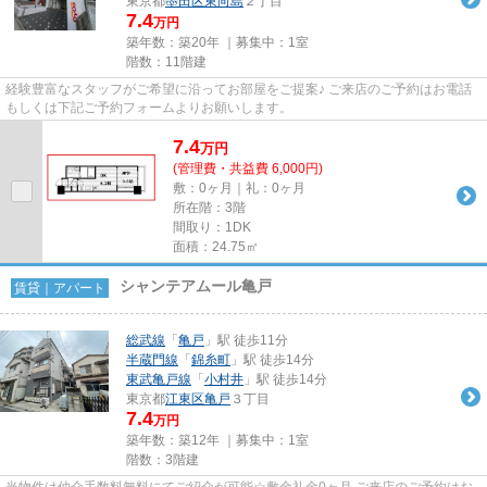
東京都
墨田区
東向島
２丁目
7.4
万円
築年数：築20年 ｜募集中：
1室
階数：11階建
経験豊富なスタッフがご希望に沿ってお部屋をご提案♪ ご来店のご予約はお電話
もしくは下記ご予約フォームよりお願いします。
7.4
万
円
(管理費・共益費 6,000円)
敷：0ヶ月｜礼：0ヶ月
所在階：3階
間取り：1DK
面積：24.75㎡
シャンテアムール亀戸
賃貸｜アパート
総武線
「
亀戸
」駅 徒歩11分
半蔵門線
「
錦糸町
」駅 徒歩14分
東武亀戸線
「
小村井
」駅 徒歩14分
東京都
江東区
亀戸
３丁目
7.4
万円
築年数：築12年 ｜募集中：
1室
階数：3階建
当物件は仲介手数料無料にてご紹介が可能☆敷金礼金0ヶ月 ご来店のご予約はお