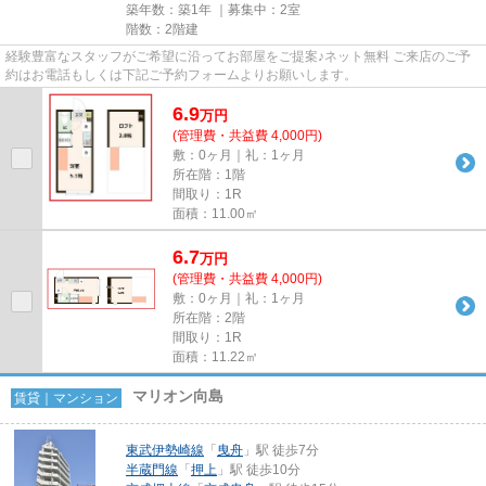
築年数：築1年 ｜募集中：
2室
階数：2階建
経験豊富なスタッフがご希望に沿ってお部屋をご提案♪ネット無料 ご来店のご予
約はお電話もしくは下記ご予約フォームよりお願いします。
6.9
万
円
(管理費・共益費 4,000円)
敷：0ヶ月｜礼：1ヶ月
所在階：1階
間取り：1R
面積：11.00㎡
6.7
万
円
(管理費・共益費 4,000円)
敷：0ヶ月｜礼：1ヶ月
所在階：2階
間取り：1R
面積：11.22㎡
マリオン向島
賃貸｜マンション
東武伊勢崎線
「
曳舟
」駅 徒歩7分
半蔵門線
「
押上
」駅 徒歩10分