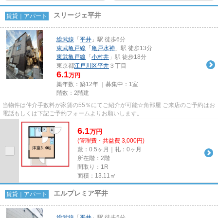
スリージェ平井
賃貸｜アパート
総武線
「
平井
」駅 徒歩6分
東武亀戸線
「
亀戸水神
」駅 徒歩13分
東武亀戸線
「
小村井
」駅 徒歩18分
東京都
江戸川区
平井
３丁目
6.1
万円
築年数：築12年 ｜募集中：
1室
階数：2階建
当物件は仲介手数料が家賃の55％にてご紹介が可能☆角部屋 ご来店のご予約はお
電話もしくは下記ご予約フォームよりお願いします。
6.1
万
円
(管理費・共益費 3,000円)
敷：0.5ヶ月｜礼：0ヶ月
所在階：2階
間取り：1R
面積：13.11㎡
エルプレミア平井
賃貸｜アパート
総武線
「
平井
」駅 徒歩5分