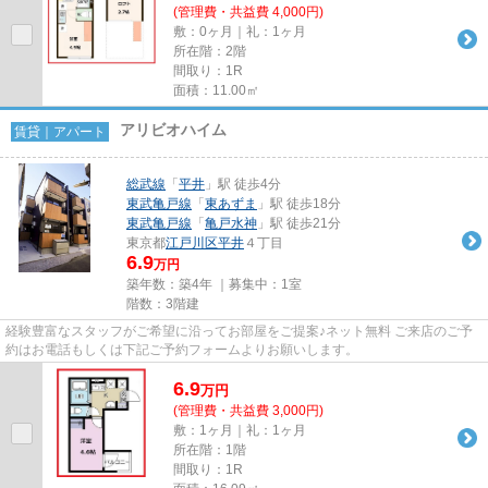
(管理費・共益費 4,000円)
敷：0ヶ月｜礼：1ヶ月
所在階：2階
間取り：1R
面積：11.00㎡
アリビオハイム
賃貸｜アパート
総武線
「
平井
」駅 徒歩4分
東武亀戸線
「
東あずま
」駅 徒歩18分
東武亀戸線
「
亀戸水神
」駅 徒歩21分
東京都
江戸川区
平井
４丁目
6.9
万円
築年数：築4年 ｜募集中：
1室
階数：3階建
経験豊富なスタッフがご希望に沿ってお部屋をご提案♪ネット無料 ご来店のご予
約はお電話もしくは下記ご予約フォームよりお願いします。
6.9
万
円
(管理費・共益費 3,000円)
敷：1ヶ月｜礼：1ヶ月
所在階：1階
間取り：1R