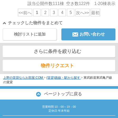
該当公開件数
111
棟 空き数
122
件
1-20
棟表示
1
2
3
4
5
<<前へ
次へ>>
最初
チェックした物件をまとめて
検討リストに追加
お問い合わせ
さらに条件を絞り込む
物件リクエスト
上野の賃貸ならお部屋.COM
>
(賃貸)路線・駅から探す
>
東武鉄道東武亀戸線
の賃貸
ページトップに戻る
営業時間:10：00～19：00
定休日:年末年始