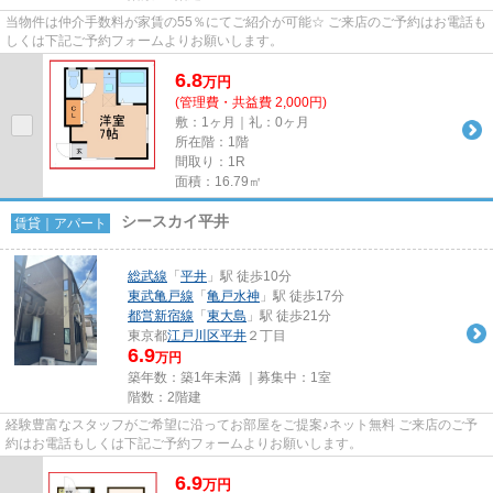
当物件は仲介手数料が家賃の55％にてご紹介が可能☆ ご来店のご予約はお電話も
しくは下記ご予約フォームよりお願いします。
6.8
万
円
(管理費・共益費 2,000円)
敷：1ヶ月｜礼：0ヶ月
所在階：1階
間取り：1R
面積：16.79㎡
シースカイ平井
賃貸｜アパート
総武線
「
平井
」駅 徒歩10分
東武亀戸線
「
亀戸水神
」駅 徒歩17分
都営新宿線
「
東大島
」駅 徒歩21分
東京都
江戸川区
平井
２丁目
6.9
万円
築年数：築1年未満 ｜募集中：
1室
階数：2階建
経験豊富なスタッフがご希望に沿ってお部屋をご提案♪ネット無料 ご来店のご予
約はお電話もしくは下記ご予約フォームよりお願いします。
6.9
万
円