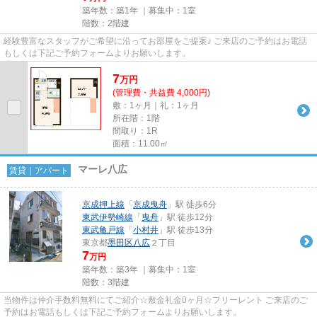
築年数：築1年 ｜募集中：
1室
階数：2階建
経験豊富なスタッフがご希望に沿ってお部屋をご提案♪ ご来店のご予約はお電話
もしくは下記ご予約フォームよりお願いします。
7
万
円
(管理費・共益費 4,000円)
敷：1ヶ月｜礼：1ヶ月
所在階：1階
間取り：1R
面積：11.00㎡
マーレ八広
賃貸｜アパート
京成押上線
「
京成曳舟
」駅 徒歩6分
東武伊勢崎線
「
曳舟
」駅 徒歩12分
東武亀戸線
「
小村井
」駅 徒歩13分
東京都
墨田区
八広
２丁目
7
万円
築年数：築3年 ｜募集中：
1室
階数：3階建
当物件は仲介手数料無料にてご紹介☆敷金礼金0ヶ月☆フリーレント ご来店のご
予約はお電話もしくは下記ご予約フォームよりお願いします。