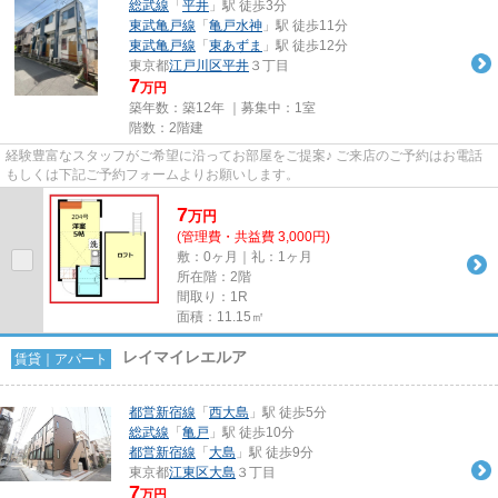
総武線
「
平井
」駅 徒歩3分
東武亀戸線
「
亀戸水神
」駅 徒歩11分
東武亀戸線
「
東あずま
」駅 徒歩12分
東京都
江戸川区
平井
３丁目
7
万円
築年数：築12年 ｜募集中：
1室
階数：2階建
経験豊富なスタッフがご希望に沿ってお部屋をご提案♪ ご来店のご予約はお電話
もしくは下記ご予約フォームよりお願いします。
7
万
円
(管理費・共益費 3,000円)
敷：0ヶ月｜礼：1ヶ月
所在階：2階
間取り：1R
面積：11.15㎡
レイマイレエルア
賃貸｜アパート
都営新宿線
「
西大島
」駅 徒歩5分
総武線
「
亀戸
」駅 徒歩10分
都営新宿線
「
大島
」駅 徒歩9分
東京都
江東区
大島
３丁目
7
万円