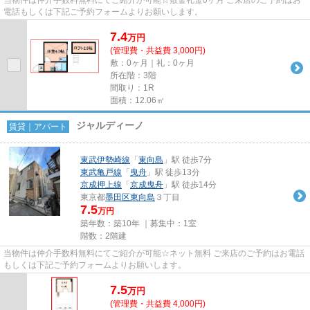
電話もしくは下記ご予約フォームよりお願いします。
7.4
万
円
(管理費・共益費 3,000円)
敷：0ヶ月｜礼：0ヶ月
所在階：3階
間取り：1R
面積：12.06㎡
ジャルディーノ
賃貸｜アパート
東武伊勢崎線
「
東向島
」駅 徒歩7分
東武亀戸線
「
曳舟
」駅 徒歩13分
京成押上線
「
京成曳舟
」駅 徒歩14分
東京都
墨田区
東向島
３丁目
7.5
万円
築年数：築10年 ｜募集中：
1室
階数：2階建
当物件は仲介手数料無料にてご紹介が可能☆ネット無料 ご来店のご予約はお電話
もしくは下記ご予約フォームよりお願いします。
7.5
万
円
(管理費・共益費 4,000円)