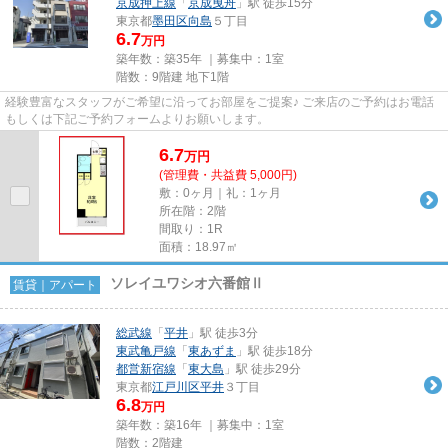
京成押上線
「
京成曳舟
」駅 徒歩15分
東京都
墨田区
向島
５丁目
6.7
万円
築年数：築35年 ｜募集中：
1室
階数：9階建 地下1階
経験豊富なスタッフがご希望に沿ってお部屋をご提案♪ ご来店のご予約はお電話
もしくは下記ご予約フォームよりお願いします。
6.7
万
円
(管理費・共益費 5,000円)
敷：0ヶ月｜礼：1ヶ月
所在階：2階
間取り：1R
面積：18.97㎡
ソレイユワシオ六番館Ⅱ
賃貸｜アパート
総武線
「
平井
」駅 徒歩3分
東武亀戸線
「
東あずま
」駅 徒歩18分
都営新宿線
「
東大島
」駅 徒歩29分
東京都
江戸川区
平井
３丁目
6.8
万円
築年数：築16年 ｜募集中：
1室
階数：2階建