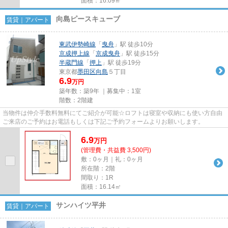
面積：16.09㎡
向島ピースキューブ
賃貸｜アパート
東武伊勢崎線
「
曳舟
」駅 徒歩10分
京成押上線
「
京成曳舟
」駅 徒歩15分
半蔵門線
「
押上
」駅 徒歩19分
東京都
墨田区
向島
５丁目
6.9
万円
築年数：築9年 ｜募集中：
1室
階数：2階建
当物件は仲介手数料無料にてご紹介が可能☆ロフトは寝室や収納にも使い方自由
ご来店のご予約はお電話もしくは下記ご予約フォームよりお願いします。
6.9
万
円
(管理費・共益費 3,500円)
敷：0ヶ月｜礼：0ヶ月
所在階：2階
間取り：1R
面積：16.14㎡
サンハイツ平井
賃貸｜アパート