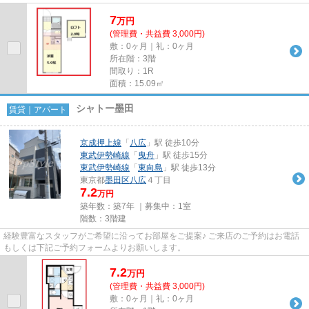
7
万
円
(管理費・共益費 3,000円)
敷：0ヶ月｜礼：0ヶ月
所在階：3階
間取り：1R
面積：15.09㎡
シャトー墨田
賃貸｜アパート
京成押上線
「
八広
」駅 徒歩10分
東武伊勢崎線
「
曳舟
」駅 徒歩15分
東武伊勢崎線
「
東向島
」駅 徒歩13分
東京都
墨田区
八広
４丁目
7.2
万円
築年数：築7年 ｜募集中：
1室
階数：3階建
経験豊富なスタッフがご希望に沿ってお部屋をご提案♪ ご来店のご予約はお電話
もしくは下記ご予約フォームよりお願いします。
7.2
万
円
(管理費・共益費 3,000円)
敷：0ヶ月｜礼：0ヶ月