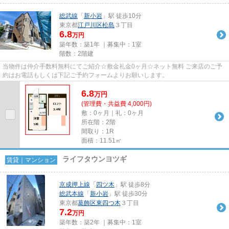
総武線
「
新小岩
」駅 徒歩10分
東京都
江戸川区
松島
３丁目
6.8
万円
築年数：築1年 ｜募集中：
1室
階数：2階建
当物件は仲介手数料無料にてご紹介☆敷金礼金0ヶ月☆ネット無料 ご来店のご予
約はお電話もしくは下記ご予約フォームよりお願いします。
6.8
万
円
(管理費・共益費 4,000円)
敷：0ヶ月｜礼：0ヶ月
所在階：2階
間取り：1R
面積：11.51㎡
ライフタウンヨツギ
賃貸｜マンション
京成押上線
「
四ツ木
」駅 徒歩8分
総武本線
「
新小岩
」駅 徒歩30分
東京都
葛飾区
東四つ木
３丁目
7.2
万円
築年数：築2年 ｜募集中：
1室