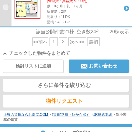
(管理費・共益費 5,000円)
敷：0ヶ月｜礼：1ヶ月
所在階：2階
間取り：1LDK
面積：43.21㎡
該当公開件数
21
棟 空き数
24
件
1-20
棟表示
1
2
<<前へ
次へ>>
最初
チェックした物件をまとめて
検討リストに追加
お問い合わせ
さらに条件を絞り込む
物件リクエスト
上野の賃貸ならお部屋.COM
>
(賃貸)路線・駅から探す
>
JR総武本線
>
新小岩
駅の賃貸