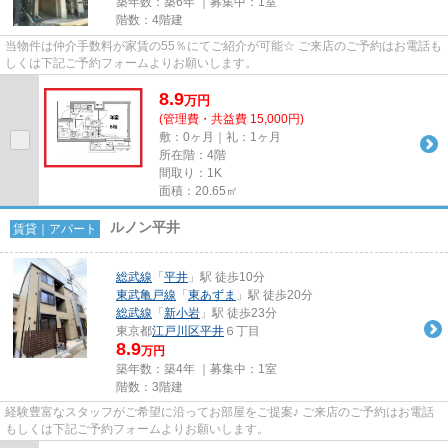
築年数：築6年 ｜募集中：
1室
階数：4階建
当物件は仲介手数料が家賃の55％にてご紹介が可能☆ ご来店のご予約はお電話も
しくは下記ご予約フォームよりお願いします。
8.9
万
円
(管理費・共益費 15,000円)
敷：0ヶ月｜礼：1ヶ月
所在階：4階
間取り：1K
面積：20.65㎡
ルノン平井
賃貸｜アパート
総武線
「
平井
」駅 徒歩10分
東武亀戸線
「
東あずま
」駅 徒歩20分
総武線
「
新小岩
」駅 徒歩23分
東京都
江戸川区
平井
６丁目
8.9
万円
築年数：築4年 ｜募集中：
1室
階数：3階建
経験豊富なスタッフがご希望に沿ってお部屋をご提案♪ ご来店のご予約はお電話
もしくは下記ご予約フォームよりお願いします。