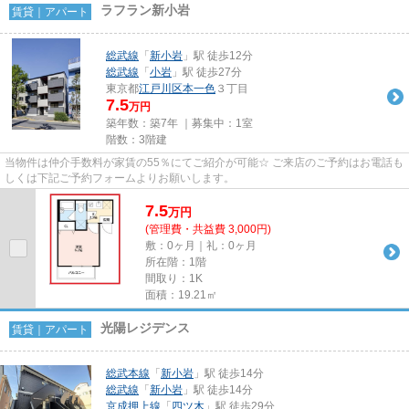
ラフラン新小岩
賃貸｜アパート
総武線
「
新小岩
」駅 徒歩12分
総武線
「
小岩
」駅 徒歩27分
東京都
江戸川区
本一色
３丁目
7.5
万円
築年数：築7年 ｜募集中：
1室
階数：3階建
当物件は仲介手数料が家賃の55％にてご紹介が可能☆ ご来店のご予約はお電話も
しくは下記ご予約フォームよりお願いします。
7.5
万
円
(管理費・共益費 3,000円)
敷：0ヶ月｜礼：0ヶ月
所在階：1階
間取り：1K
面積：19.21㎡
光陽レジデンス
賃貸｜アパート
総武本線
「
新小岩
」駅 徒歩14分
総武線
「
新小岩
」駅 徒歩14分
京成押上線
「
四ツ木
」駅 徒歩29分