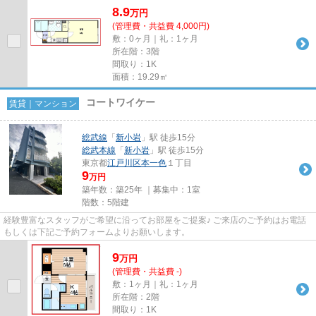
8.9
万
円
(管理費・共益費 4,000円)
敷：0ヶ月｜礼：1ヶ月
所在階：3階
間取り：1K
面積：19.29㎡
コートワイケー
賃貸｜マンション
総武線
「
新小岩
」駅 徒歩15分
総武本線
「
新小岩
」駅 徒歩15分
東京都
江戸川区
本一色
１丁目
9
万円
築年数：築25年 ｜募集中：
1室
階数：5階建
経験豊富なスタッフがご希望に沿ってお部屋をご提案♪ ご来店のご予約はお電話
もしくは下記ご予約フォームよりお願いします。
9
万
円
(管理費・共益費 -)
敷：1ヶ月｜礼：1ヶ月
所在階：2階
間取り：1K