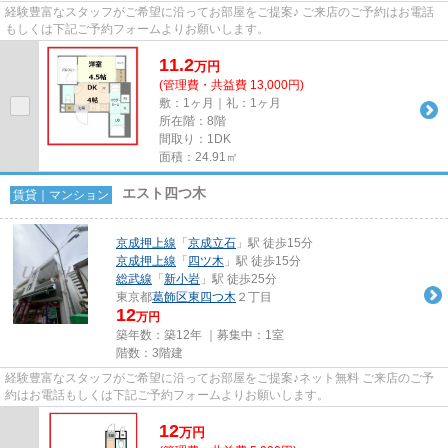
経験豊富なスタッフがご希望に沿ってお部屋をご提案♪ ご来店のご予約はお電話
もしくは下記ご予約フォームよりお願いします。
11.2
万
円
(管理費・共益費 13,000円)
敷：1ヶ月｜礼：1ヶ月
所在階：8階
間取り：1DK
面積：24.91㎡
エスト四つ木
賃貸｜マンション
京成押上線
「
京成立石
」駅 徒歩15分
京成押上線
「
四ツ木
」駅 徒歩15分
総武線
「
新小岩
」駅 徒歩25分
東京都
葛飾区
東四つ木
２丁目
12
万円
築年数：築12年 ｜募集中：
1室
階数：3階建
経験豊富なスタッフがご希望に沿ってお部屋をご提案♪ネット無料 ご来店のご予
約はお電話もしくは下記ご予約フォームよりお願いします。
12
万
円