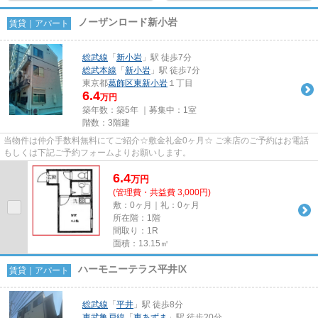
ノーザンロード新小岩
賃貸｜アパート
総武線
「
新小岩
」駅 徒歩7分
総武本線
「
新小岩
」駅 徒歩7分
東京都
葛飾区
東新小岩
１丁目
6.4
万円
築年数：築5年 ｜募集中：
1室
階数：3階建
当物件は仲介手数料無料にてご紹介☆敷金礼金0ヶ月☆ ご来店のご予約はお電話
もしくは下記ご予約フォームよりお願いします。
6.4
万
円
(管理費・共益費 3,000円)
敷：0ヶ月｜礼：0ヶ月
所在階：1階
間取り：1R
面積：13.15㎡
ハーモニーテラス平井Ⅸ
賃貸｜アパート
総武線
「
平井
」駅 徒歩8分
東武亀戸線
「
東あずま
」駅 徒歩20分