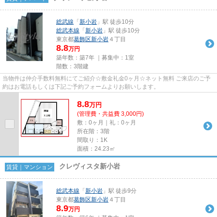
総武線
「
新小岩
」駅 徒歩10分
総武本線
「
新小岩
」駅 徒歩10分
東京都
葛飾区
新小岩
４丁目
8.8
万円
築年数：築7年 ｜募集中：
1室
階数：3階建
当物件は仲介手数料無料にてご紹介☆敷金礼金0ヶ月☆ネット無料 ご来店のご予
約はお電話もしくは下記ご予約フォームよりお願いします。
8.8
万
円
(管理費・共益費 3,000円)
敷：0ヶ月｜礼：0ヶ月
所在階：3階
間取り：1K
面積：24.23㎡
クレヴィスタ新小岩
賃貸｜マンション
総武本線
「
新小岩
」駅 徒歩9分
東京都
葛飾区
新小岩
４丁目
8.9
万円