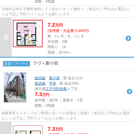
階数：4階建
当物件は仲介手数料無料にてご紹介☆ネット無料☆ ご来店のご予約はお電話もし
くは下記ご予約フォームよりお願いします。
7.2
万
円
(管理費・共益費 5,000円)
敷：0ヶ月｜礼：1ヶ月
所在階：3階
間取り：1K
面積：18.04㎡
ラヴィ新小岩
賃貸｜アパート
総武線
「
新小岩
」駅 徒歩11分
総武線
「
平井
」駅 徒歩29分
東京都
江戸川区
松島
４丁目
7.3
万円
築年数：築2年 ｜募集中：
1室
階数：2階建
経験豊富なスタッフがご希望に沿ってお部屋をご提案♪ ご来店のご予約はお電話
もしくは下記ご予約フォームよりお願いします。
7.3
万
円