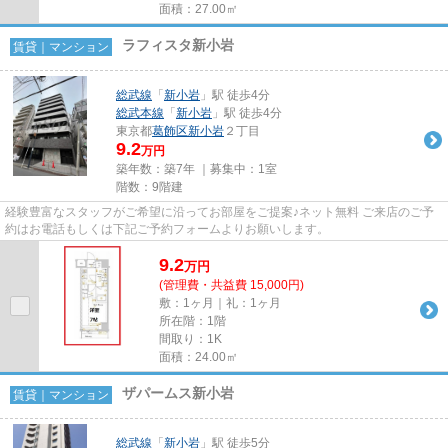
面積：27.00㎡
ラフィスタ新小岩
賃貸｜マンション
総武線
「
新小岩
」駅 徒歩4分
総武本線
「
新小岩
」駅 徒歩4分
東京都
葛飾区
新小岩
２丁目
9.2
万円
築年数：築7年 ｜募集中：
1室
階数：9階建
経験豊富なスタッフがご希望に沿ってお部屋をご提案♪ネット無料 ご来店のご予
約はお電話もしくは下記ご予約フォームよりお願いします。
9.2
万
円
(管理費・共益費 15,000円)
敷：1ヶ月｜礼：1ヶ月
所在階：1階
間取り：1K
面積：24.00㎡
ザパームス新小岩
賃貸｜マンション
総武線
「
新小岩
」駅 徒歩5分