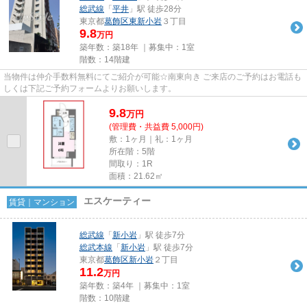
総武線
「
平井
」駅 徒歩28分
東京都
葛飾区
東新小岩
３丁目
9.8
万円
築年数：築18年 ｜募集中：
1室
階数：14階建
当物件は仲介手数料無料にてご紹介が可能☆南東向き ご来店のご予約はお電話も
しくは下記ご予約フォームよりお願いします。
9.8
万
円
(管理費・共益費 5,000円)
敷：1ヶ月｜礼：1ヶ月
所在階：5階
間取り：1R
面積：21.62㎡
エスケーティー
賃貸｜マンション
総武線
「
新小岩
」駅 徒歩7分
総武本線
「
新小岩
」駅 徒歩7分
東京都
葛飾区
新小岩
２丁目
11.2
万円
築年数：築4年 ｜募集中：
1室
階数：10階建