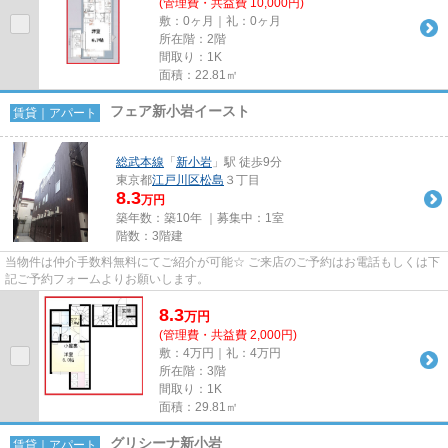
(管理費・共益費 10,000円)
敷：0ヶ月｜礼：0ヶ月
所在階：2階
間取り：1K
面積：22.81㎡
フェア新小岩イースト
賃貸｜アパート
総武本線
「
新小岩
」駅 徒歩9分
東京都
江戸川区
松島
３丁目
8.3
万円
築年数：築10年 ｜募集中：
1室
階数：3階建
当物件は仲介手数料無料にてご紹介が可能☆ ご来店のご予約はお電話もしくは下
記ご予約フォームよりお願いします。
8.3
万
円
(管理費・共益費 2,000円)
敷：4万円｜礼：4万円
所在階：3階
間取り：1K
面積：29.81㎡
グリシーナ新小岩
賃貸｜アパート