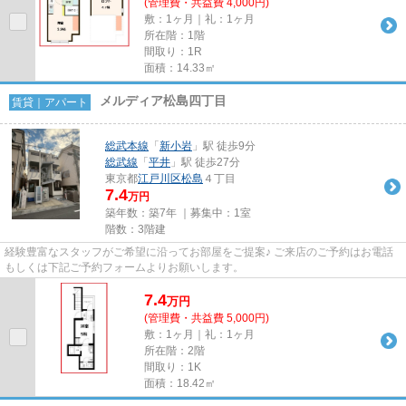
(管理費・共益費 4,000円)
敷：1ヶ月｜礼：1ヶ月
所在階：1階
間取り：1R
面積：14.33㎡
メルディア松島四丁目
賃貸｜アパート
総武本線
「
新小岩
」駅 徒歩9分
総武線
「
平井
」駅 徒歩27分
東京都
江戸川区
松島
４丁目
7.4
万円
築年数：築7年 ｜募集中：
1室
階数：3階建
経験豊富なスタッフがご希望に沿ってお部屋をご提案♪ ご来店のご予約はお電話
もしくは下記ご予約フォームよりお願いします。
7.4
万
円
(管理費・共益費 5,000円)
敷：1ヶ月｜礼：1ヶ月
所在階：2階
間取り：1K
面積：18.42㎡