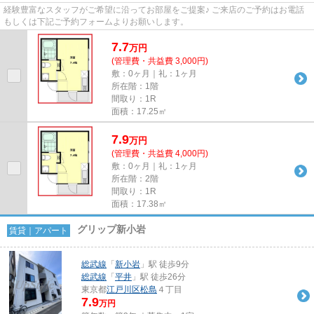
経験豊富なスタッフがご希望に沿ってお部屋をご提案♪ ご来店のご予約はお電話
もしくは下記ご予約フォームよりお願いします。
7.7
万
円
(管理費・共益費 3,000円)
敷：0ヶ月｜礼：1ヶ月
所在階：1階
間取り：1R
面積：17.25㎡
7.9
万
円
(管理費・共益費 4,000円)
敷：0ヶ月｜礼：1ヶ月
所在階：2階
間取り：1R
面積：17.38㎡
グリップ新小岩
賃貸｜アパート
総武線
「
新小岩
」駅 徒歩9分
総武線
「
平井
」駅 徒歩26分
東京都
江戸川区
松島
４丁目
7.9
万円