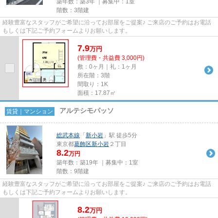
築年数：築3年 ｜募集中：
1室
階数：3階建
経験豊富なスタッフがご希望に沿ってお部屋をご提案♪ ご来店のご予約はお電話
もしくは下記ご予約フォームよりお願いします。
7.9
万
円
(管理費・共益費 3,000円)
敷：0ヶ月｜礼：1ヶ月
所在階：3階
間取り：1K
面積：17.87㎡
アルテシモパッソ
賃貸｜マンション
総武本線
「
新小岩
」駅 徒歩5分
東京都
葛飾区
新小岩
２丁目
8.2
万円
築年数：築19年 ｜募集中：
1室
階数：9階建
経験豊富なスタッフがご希望に沿ってお部屋をご提案♪ ご来店のご予約はお電話
もしくは下記ご予約フォームよりお願いします。
8.2
万
円