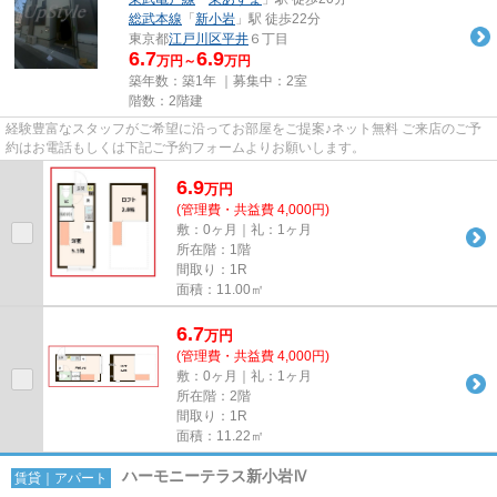
総武本線
「
新小岩
」駅 徒歩22分
東京都
江戸川区
平井
６丁目
6.7
6.9
万円～
万円
築年数：築1年 ｜募集中：
2室
階数：2階建
経験豊富なスタッフがご希望に沿ってお部屋をご提案♪ネット無料 ご来店のご予
約はお電話もしくは下記ご予約フォームよりお願いします。
6.9
万
円
(管理費・共益費 4,000円)
敷：0ヶ月｜礼：1ヶ月
所在階：1階
間取り：1R
面積：11.00㎡
6.7
万
円
(管理費・共益費 4,000円)
敷：0ヶ月｜礼：1ヶ月
所在階：2階
間取り：1R
面積：11.22㎡
ハーモニーテラス新小岩Ⅳ
賃貸｜アパート