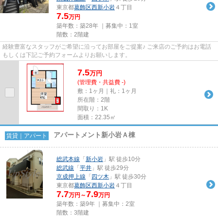
東京都
葛飾区
西新小岩
４丁目
7.5
万円
築年数：築28年 ｜募集中：
1室
階数：2階建
経験豊富なスタッフがご希望に沿ってお部屋をご提案♪ ご来店のご予約はお電話
もしくは下記ご予約フォームよりお願いします。
7.5
万
円
(管理費・共益費 -)
敷：1ヶ月｜礼：1ヶ月
所在階：2階
間取り：1K
面積：22.35㎡
アパートメント新小岩Ａ棟
賃貸｜アパート
総武本線
「
新小岩
」駅 徒歩10分
総武線
「
平井
」駅 徒歩29分
京成押上線
「
四ツ木
」駅 徒歩30分
東京都
葛飾区
西新小岩
４丁目
7.7
7.9
万円～
万円
築年数：築9年 ｜募集中：
2室
階数：3階建