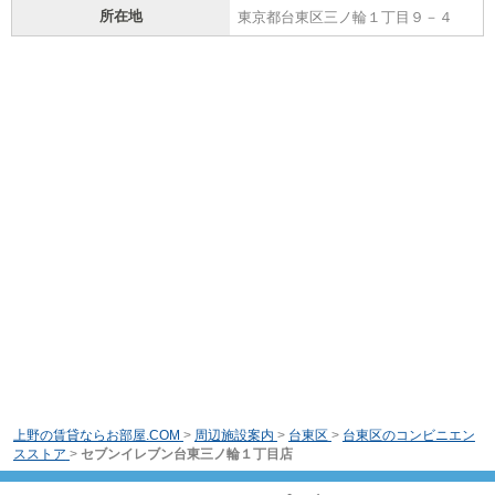
所在地
東京都台東区三ノ輪１丁目９－４
上野の賃貸ならお部屋.COM
>
周辺施設案内
>
台東区
>
台東区のコンビニエン
スストア
>
セブンイレブン台東三ノ輪１丁目店