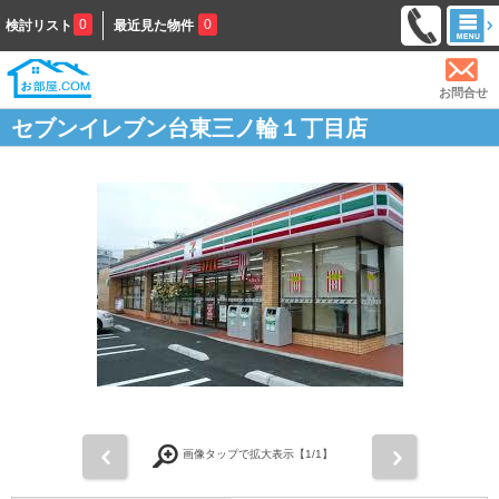
0
0
検討リスト
最近見た物件
お問合せ
セブンイレブン台東三ノ輪１丁目店
前
次
画像タップで拡大表示【
1
/1】