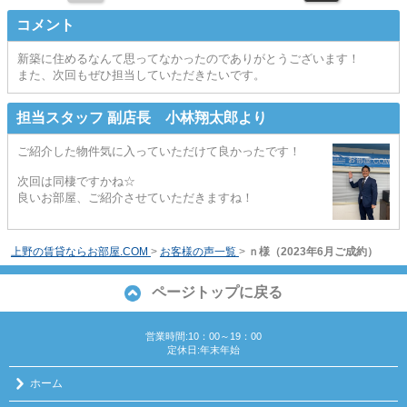
コメント
新築に住めるなんて思ってなかったのでありがとうございます！
また、次回もぜひ担当していただきたいです。
担当スタッフ 副店長 小林翔太郎より
ご紹介した物件気に入っていただけて良かったです！
次回は同棲ですかね☆
良いお部屋、ご紹介させていただきますね！
上野の賃貸ならお部屋.COM
>
お客様の声一覧
>
ｎ様（2023年6月ご成約）
ページトップに戻る
営業時間:10：00～19：00
定休日:年末年始
ホーム