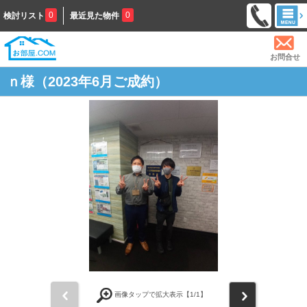
0
0
検討リスト
最近見た物件
お問合せ
ｎ様（2023年6月ご成約）
前
次
画像タップで拡大表示【
1
/1】