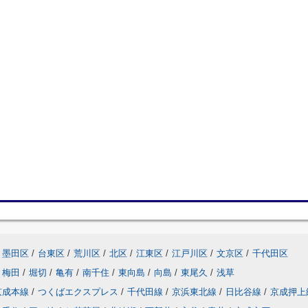
墨田区
/
台東区
/
荒川区
/
北区
/
江東区
/
江戸川区
/
文京区
/
千代田区
梅田
/
堀切
/
亀有
/
南千住
/
東向島
/
向島
/
東尾久
/
浅草
京成本線
/
つくばエクスプレス
/
千代田線
/
京浜東北線
/
日比谷線
/
京成押上