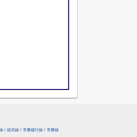
線
/
総武線
/
常磐緩行線
/
常磐線