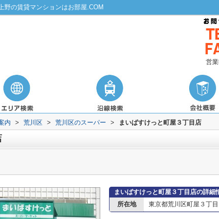
野の賃貸マンションはお部屋.COM
営業
案内
>
荒川区
>
荒川区のスーパー
>
まいばすけっと町屋３丁目店
店
まいばすけっと町屋３丁目店の詳細
所在地
東京都荒川区町屋３丁目