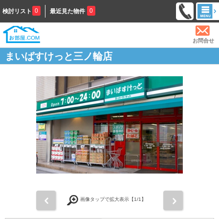
0
0
検討リスト
最近見た物件
お問合せ
まいばすけっと三ノ輪店
前
次
画像タップで拡大表示【
1
/1】