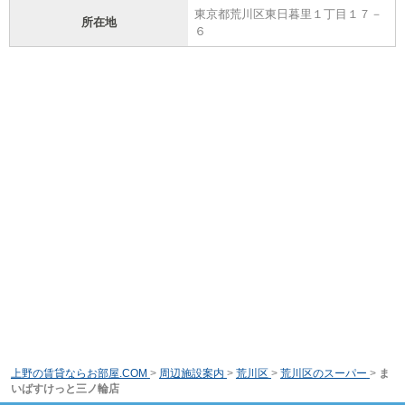
東京都荒川区東日暮里１丁目１７－
所在地
６
上野の賃貸ならお部屋.COM
>
周辺施設案内
>
荒川区
>
荒川区のスーパー
>
ま
いばすけっと三ノ輪店