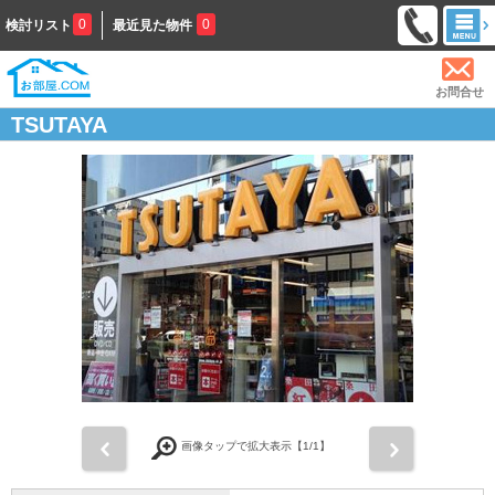
0
0
検討リスト
最近見た物件
お問合せ
TSUTAYA
前
次
画像タップで拡大表示【
1
/1】