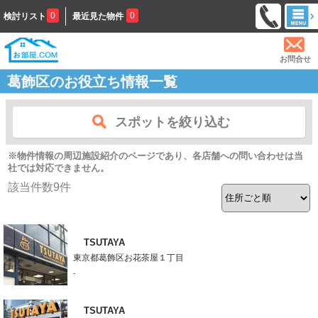
0
0
検討リスト
最近見た物件
お問合せ
葛飾区のお役立ち情報一覧
スポットを絞り込む
※物件情報の周辺施設紹介のページであり、各店舗への問い合わせは当
社では対応できません。
該当件数
9
件
TSUTAYA
東京都葛飾区お花茶屋１丁目
-
TSUTAYA