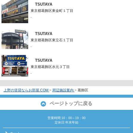
TSUTAYA
東京都葛飾区東金町１丁目
-
TSUTAYA
東京都葛飾区東立石１丁目
-
TSUTAYA
東京都葛飾区水元３丁目
-
上野の賃貸ならお部屋.COM
>
周辺施設案内
>
葛飾区
ページトップに戻る
営業時間:10：00～19：00
定休日:年末年始