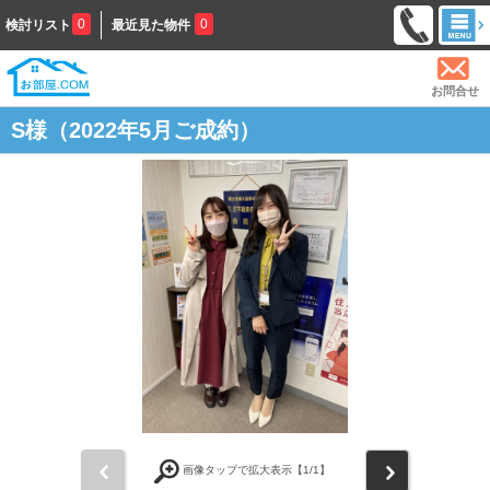
0
0
検討リスト
最近見た物件
お問合せ
S様（2022年5月ご成約）
前
次
画像タップで拡大表示【
1
/1】