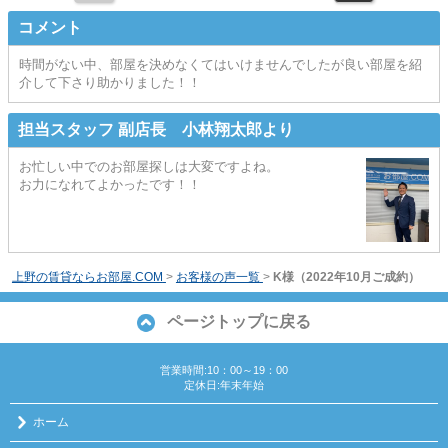
コメント
時間がない中、部屋を決めなくてはいけませんでしたが良い部屋を紹
介して下さり助かりました！！
担当スタッフ 副店長 小林翔太郎より
お忙しい中でのお部屋探しは大変ですよね。
お力になれてよかったです！！
上野の賃貸ならお部屋.COM
>
お客様の声一覧
>
K様（2022年10月ご成約）
ページトップに戻る
営業時間:10：00～19：00
定休日:年末年始
ホーム