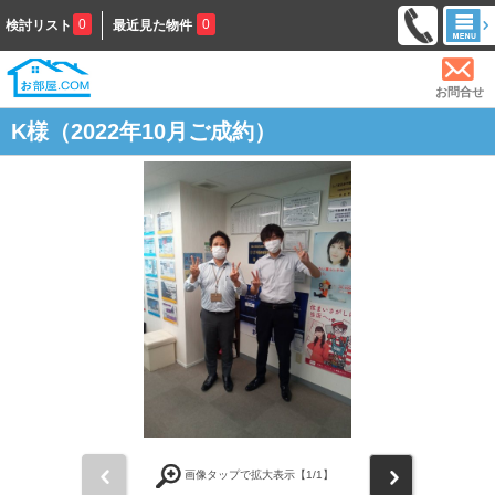
0
0
検討リスト
最近見た物件
お問合せ
K様（2022年10月ご成約）
前
次
画像タップで拡大表示【
1
/1】