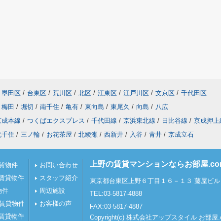
墨田区
/
台東区
/
荒川区
/
北区
/
江東区
/
江戸川区
/
文京区
/
千代田区
梅田
/
堀切
/
南千住
/
亀有
/
東向島
/
東尾久
/
向島
/
八広
京成本線
/
つくばエクスプレス
/
千代田線
/
京浜東北線
/
日比谷線
/
京成押上
北千住
/
三ノ輪
/
お花茶屋
/
北綾瀬
/
西新井
/
入谷
/
青井
/
京成立石
上野の賃貸マンションならお部屋.c
貸物件
お問い合わせ
賃貸物件
スタッフ紹介
東京都台東区上野６丁目１６－１３ 藤屋ビル 
物件
周辺施設
TEL:03-5817-4888
の賃貸物件
お客様の声
FAX:03-5817-4887
賃貸物件
Copyright(c) 株式会社アップスタイル お部