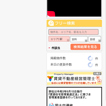
エリア| 駅
賃料
面積
-
件該当
掲載物件数
件
本日の更新件数
件