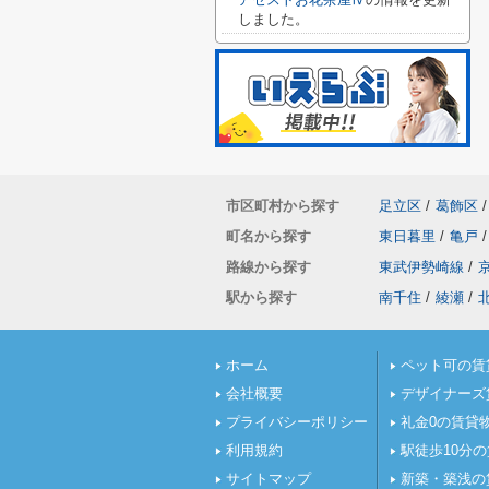
しました。
市区町村から探す
足立区
/
葛飾区
/
町名から探す
東日暮里
/
亀戸
/
路線から探す
東武伊勢崎線
/
駅から探す
南千住
/
綾瀬
/
ホーム
ペット可の賃
会社概要
デザイナーズ
プライバシーポリシー
礼金0の賃貸
利用規約
駅徒歩10分
サイトマップ
新築・築浅の