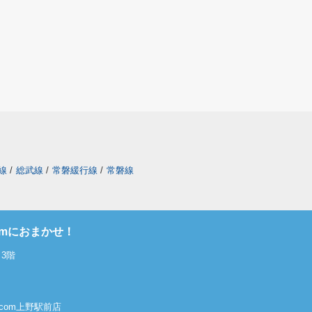
線
/
総武線
/
常磐緩行線
/
常磐線
omにおまかせ！
3階
屋.com上野駅前店