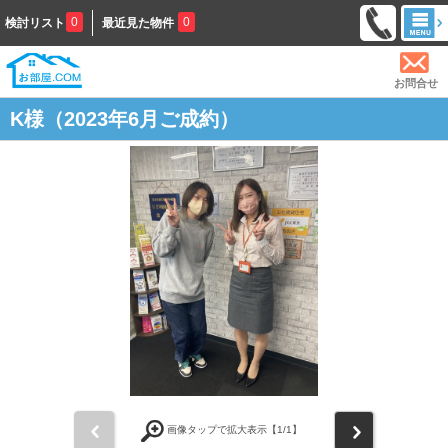
0
0
検討リスト
最近見た物件
お問合せ
K様（2023年6月ご成約）
前
次
画像タップで拡大表示【
1
/1】