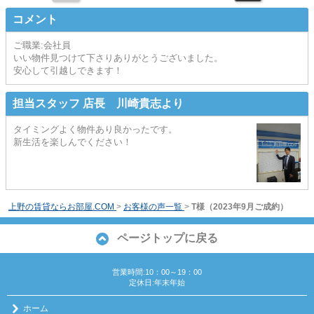
コメント
ご職業:会社員
いい物件見つけて下さりありがとうございました。
安心して引越しできます！
担当スタッフ 店長 川崎貴志より
タイミングよく物件あり良かったです。
新生活を楽しんでください！
上野の賃貸ならお部屋.COM
>
お客様の声一覧
>
T様（2023年9月ご成約）
ページトップに戻る
営業時間:10：00～19：00
定休日:年末年始
ホーム