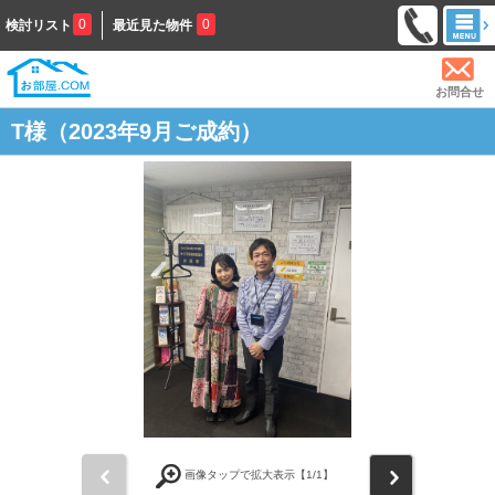
0
0
検討リスト
最近見た物件
お問合せ
T様（2023年9月ご成約）
前
次
画像タップで拡大表示【
1
/1】