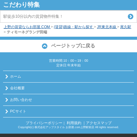
こだわり特集
駅徒歩10分以内の賃貸物件特集！
上野の賃貸ならお部屋.COM
>
(賃貸)路線・駅から探す
>
JR東北本線
>
尾久駅
>
ティモーネグランデ田端
ページトップに戻る
営業時間:10：00～19：00
定休日:年末年始
ホーム
会社概要
お問い合わせ
PCサイト
プライバシーポリシー
利用規約
｜アクセスマップ
｜
Copyright(c) 株式会社アップスタイル お部屋.com上野駅前店 All rights reserved.