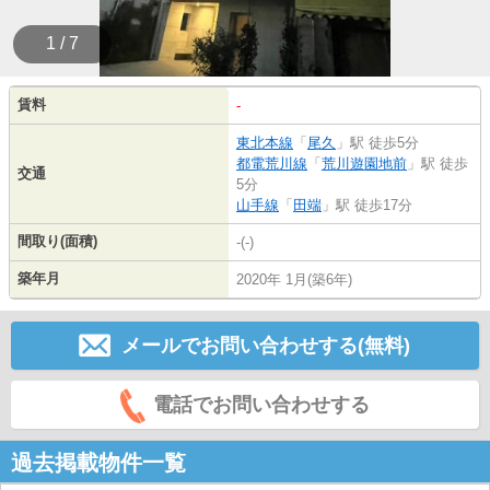
1 / 7
賃料
-
東北本線
「
尾久
」駅 徒歩5分
都電荒川線
「
荒川遊園地前
」駅 徒歩
交通
5分
山手線
「
田端
」駅 徒歩17分
間取り(面積)
-(-)
築年月
2020年 1月(築6年)
メールでお問い合わせする(無料)
電話でお問い合わせする
過去掲載物件一覧