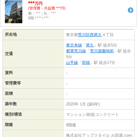
***
万円
(管理費・共益費 ***円)
敷：***｜礼：***
8階 / *** / ***
所在地
東京都
荒川区
西尾久
４丁目
東北本線
「
尾久
」駅 徒歩5分
都電荒川線
「
荒川遊園地前
」駅 徒歩
交通
5分
山手線
「
田端
」駅 徒歩17分
賃料
-
管理費等
-
面積
-
築年数
2020年 1月 (築6年)
種別/構造
マンション/鉄筋コンクリート
階建
8階建
株式会社アップスタイル お部屋.com