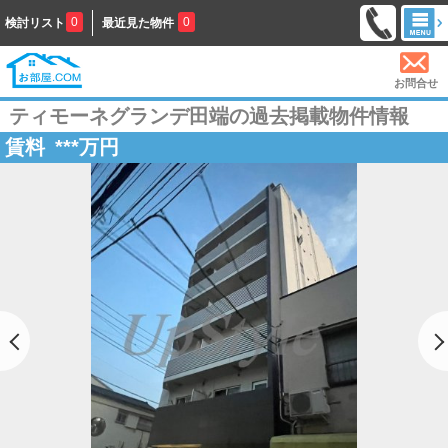
0
0
検討リスト
最近見た物件
お問合せ
ティモーネグランデ田端の過去掲載物件情報
賃料
***
万円