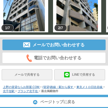
1/7
2/7
メールでお問い合わせする
電話でお問い合わせする
メールで共有する
LINEで共有する
上野の賃貸ならお部屋.COM
>
(賃貸)路線・駅から探す
>
東京メトロ日比谷線
>
北千住駅
>
プラシア北千住
>
過去掲載物件
ページトップに戻る