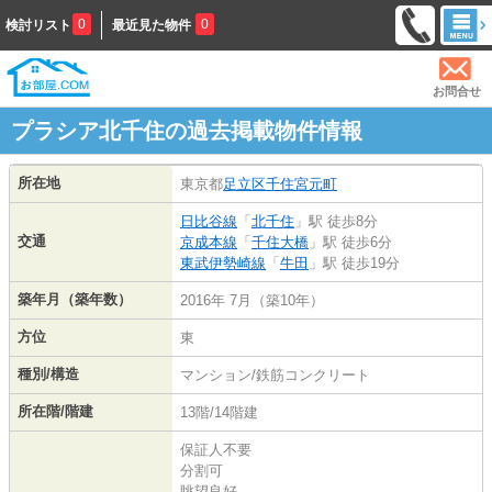
0
0
検討リスト
最近見た物件
お問合せ
プラシア北千住の過去掲載物件情報
所在地
東京都
足立区
千住宮元町
日比谷線
「
北千住
」駅 徒歩8分
交通
京成本線
「
千住大橋
」駅 徒歩6分
東武伊勢崎線
「
牛田
」駅 徒歩19分
築年月（築年数）
2016年 7月（築10年）
方位
東
種別/構造
マンション/鉄筋コンクリート
所在階/階建
13階/14階建
保証人不要
分割可
眺望良好