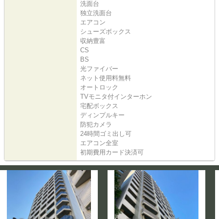
洗面台
独立洗面台
エアコン
シューズボックス
収納豊富
CS
BS
光ファイバー
ネット使用料無料
オートロック
TVモニタ付インターホン
宅配ボックス
ディンプルキー
防犯カメラ
24時間ゴミ出し可
エアコン全室
初期費用カード決済可