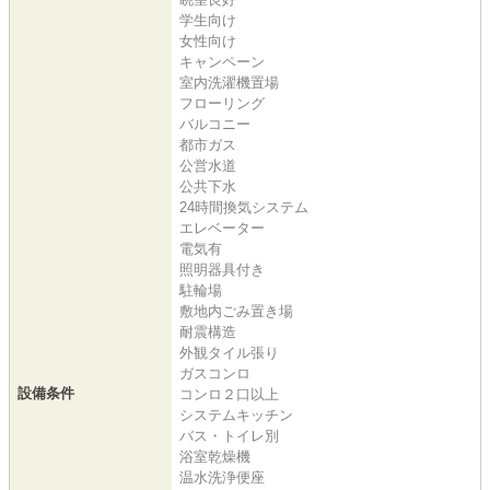
学生向け
女性向け
キャンペーン
室内洗濯機置場
フローリング
バルコニー
都市ガス
公営水道
公共下水
24時間換気システム
エレベーター
電気有
照明器具付き
駐輪場
敷地内ごみ置き場
耐震構造
外観タイル張り
ガスコンロ
設備条件
コンロ２口以上
システムキッチン
バス・トイレ別
浴室乾燥機
温水洗浄便座