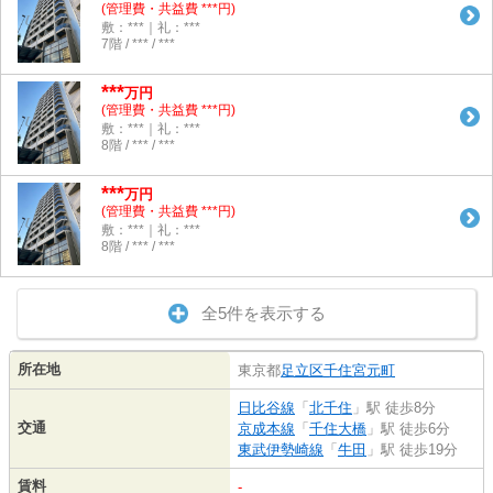
(管理費・共益費 ***円)
敷：***｜礼：***
7階 / *** / ***
***
万円
(管理費・共益費 ***円)
敷：***｜礼：***
8階 / *** / ***
***
万円
(管理費・共益費 ***円)
敷：***｜礼：***
8階 / *** / ***
全5件を表示する
所在地
東京都
足立区
千住宮元町
日比谷線
「
北千住
」駅 徒歩8分
交通
京成本線
「
千住大橋
」駅 徒歩6分
東武伊勢崎線
「
牛田
」駅 徒歩19分
賃料
-