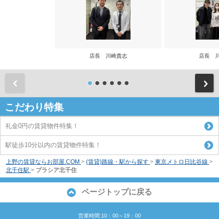
店長 川崎貴志
店長 
前
こだわり特集
礼金0円の賃貸物件特集！
駅徒歩10分以内の賃貸物件特集！
上野の賃貸ならお部屋.COM
>
(賃貸)路線・駅から探す
>
東京メトロ日比谷線
>
北千住駅
>
プラシア北千住
ページトップに戻る
営業時間:10：00～19：00