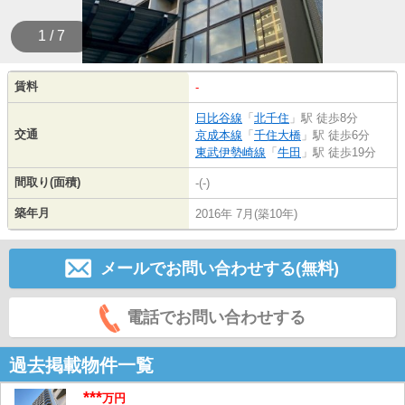
1 / 7
賃料
-
日比谷線
「
北千住
」駅 徒歩8分
交通
京成本線
「
千住大橋
」駅 徒歩6分
東武伊勢崎線
「
牛田
」駅 徒歩19分
間取り(面積)
-(-)
築年月
2016年 7月(築10年)
メールでお問い合わせする(無料)
電話でお問い合わせする
過去掲載物件一覧
***
万円