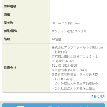
管理費等
-
面積
-
築年数
2016年 7月 (築10年)
種別/構造
マンション/鉄筋コンクリート
階建
14階建
株式会社アップスタイル お部屋.com
上野駅前店
東京都台東区上野６丁目１６－１
３ 藤屋ビル 3階
TEL:03-5817-4888
取扱会社
東京都知事 (5) 第85744号
賃貸住宅管理業者 国土交通大臣
（1）000347号
（公）社団法人全日本不動産協会
（公）社団法人不動産保証協会
情報の見方