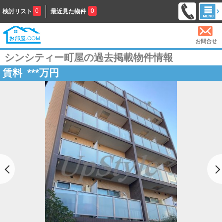
0
0
検討リスト
最近見た物件
お問合せ
シンシティー町屋の過去掲載物件情報
賃料
***
万円