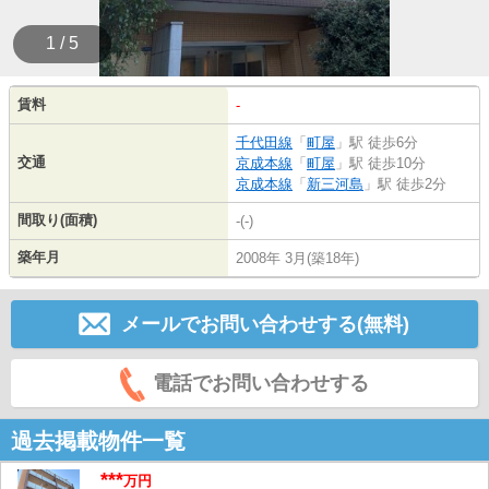
1 / 5
賃料
-
千代田線
「
町屋
」駅 徒歩6分
交通
京成本線
「
町屋
」駅 徒歩10分
京成本線
「
新三河島
」駅 徒歩2分
間取り(面積)
-(-)
築年月
2008年 3月(築18年)
メールでお問い合わせする(無料)
電話でお問い合わせする
過去掲載物件一覧
***
万円