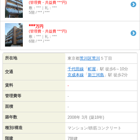
(管理費・共益費 ***円)
敷：***｜礼：***
5階 / *** / ***
***
万円
(管理費・共益費 ***円)
敷：***｜礼：***
6階 / *** / ***
所在地
東京都
荒川区
荒川
５丁目
千代田線
「
町屋
」駅 徒歩6～10分
交通
京成本線
「
新三河島
」駅 徒歩2分
賃料
-
管理費等
-
面積
-
築年数
2008年 3月 (築18年)
種別/構造
マンション/鉄筋コンクリート
階建
7階建