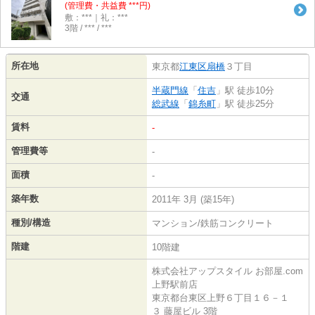
(管理費・共益費 ***円)
敷：***｜礼：***
3階 / *** / ***
所在地
東京都
江東区
扇橋
３丁目
半蔵門線
「
住吉
」駅 徒歩10分
交通
総武線
「
錦糸町
」駅 徒歩25分
賃料
-
管理費等
-
面積
-
築年数
2011年 3月 (築15年)
種別/構造
マンション/鉄筋コンクリート
階建
10階建
株式会社アップスタイル お部屋.com
上野駅前店
東京都台東区上野６丁目１６－１
３ 藤屋ビル 3階