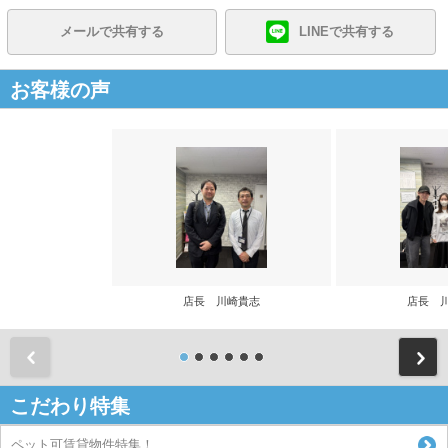
メールで共有する
LINEで共有する
お客様の声
店長 川崎貴志
店長 
前
こだわり特集
ペット可賃貸物件特集！