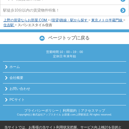
駅徒歩10分以内の賃貸物件特集！
上野の賃貸ならお部屋.COM
>
(賃貸)路線・駅から探す
>
東京メトロ半蔵門線
>
住吉駅
>
スパシエスタイル住吉
ページトップに戻る
営業時間:10：00～19：00
定休日:年末年始
ホーム
会社概要
お問い合わせ
PCサイト
プライバシーポリシー
利用規約
｜アクセスマップ
｜
Copyright(c) 株式会社アップスタイル お部屋.com上野駅前店 All rights reserved.
当サイトでは、お客様の当サイト利用状況把握、サービス向上検討を目的と