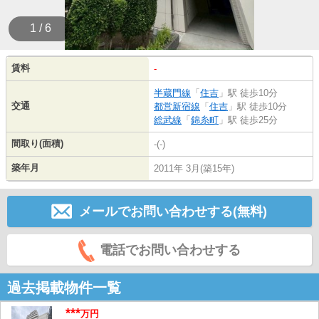
1 / 6
賃料
-
半蔵門線
「
住吉
」駅 徒歩10分
交通
都営新宿線
「
住吉
」駅 徒歩10分
総武線
「
錦糸町
」駅 徒歩25分
間取り(面積)
-(-)
築年月
2011年 3月(築15年)
メールでお問い合わせする(無料)
電話でお問い合わせする
過去掲載物件一覧
***
万円