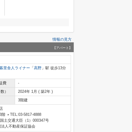
情報の見方
【アパート】
暮里舎人ライナー
「
高野
」駅 徒歩13分
益費
-
年数）
2024年 1月 ( 築2年 )
3階建
店
3階
TEL:03-5817-4888
 国土交通大臣（1）000347号
団法人不動産保証協会