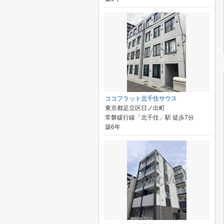
ココフラット北千住サウス
東京都足立区日ノ出町
常磐緩行線「北千住」駅 徒歩7分
築6年