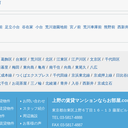
町
前
足立小台
谷在家
小台
荒川遊園地前
宮ノ前
荒川車庫前
熊野前
西新
葛飾区
/
台東区
/
荒川区
/
北区
/
江東区
/
江戸川区
/
文京区
/
千代田区
日暮里
/
梅田
/
東向島
/
亀有
/
南千住
/
向島
/
東尾久
/
八広
京成本線
/
つくばエクスプレス
/
千代田線
/
京浜東北線
/
京成押上線
/
日比谷
北千住
/
お花茶屋
/
三ノ輪
/
北綾瀬
/
青井
/
入谷
/
西新井
/
京成立石
上野の賃貸マンションならお部屋.c
貸物件
お問い合わせ
賃貸物件
スタッフ紹介
東京都台東区上野６丁目１６－１３ 藤屋ビル 
物件
周辺施設
TEL:03-5817-4888
の賃貸物件
お客様の声
FAX:03-5817-4887