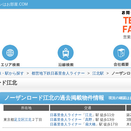
はお部屋.COM
営業
路線・駅から探す
>
都営地下鉄日暮里舎人ライナー
>
江北駅
>
ノーザンロ
ード江北
ノーザンロード江北
の過去掲載物件情報
現況の確認は
所在地
交通
日暮里舎人ライナー
「
江北
」駅 徒歩11分
築
東京都
足立区
江北
２丁目
日暮里舎人ライナー
「
高野
」駅 徒歩13分
3
日暮里舎人ライナー
「
扇大橋
」駅 徒歩17分
木