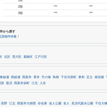
1階
***
***
2階
***
***
3階
***
***
件から探す
賃貸物件特集！
区
北区
荒川区
葛飾区
江戸川区
東綾瀬
西綾瀬
西新井
青井
竹の塚
島根
千住河原町
東和
足立
南花畑
関原
皿沼
西新井栄町
江北
入谷
高野
江北
西新井大師西
谷在家
舎人公園
舎人
見沼代親水公園
千住大