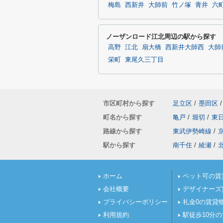
梅島
西新井
大師前
竹ノ塚
青井
六
ノーザンロード江北周辺の駅から探す
高野
江北
扇大橋
西新井大師西
大師
栄町
東尾久三丁目
市区町村から探す
足立区
/
墨田区
/
町名から探す
亀戸
/
堀切
/
東
路線から探す
東武伊勢崎線
/
駅から探す
南千住
/
綾瀬
/
ホーム
ペット可の賃
会社概要
デザイナーズ
プライバシーポリシー
礼金0の賃貸
利用規約
駅徒歩10分