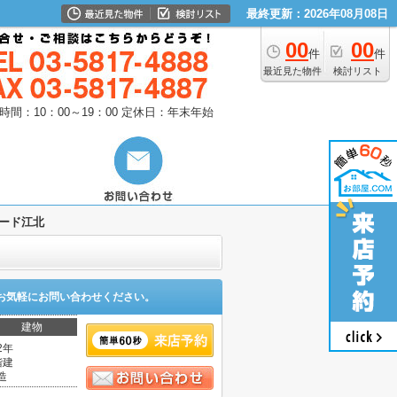
最終更新：2026年08月08日
00
00
件
件
最近見た物件
検討リスト
時間：10：00～19：00
定休日：年末年始
ード江北
お気軽にお問い合わせください。
建物
2年
階建
造