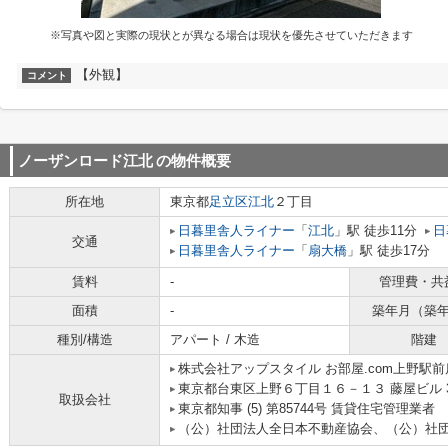
※写真や図と実際の現状とが異なる場合は現状を優先させていただきます
【外観】
コメント
ノーザンロード江北
の物件概要
所在地
東京都
足立区
江北
２丁目
日暮里舎人ライナー
「
江北
」駅 徒歩11分
日
交通
日暮里舎人ライナー
「
扇大橋
」駅 徒歩17分
賃料
-
管理費・共
面積
-
築年月（築
種別/構造
アパート / 木造
階建
株式会社アップスタイル お部屋.com上野駅前
東京都台東区上野６丁目１６－１３ 藤屋ビル 
取扱会社
東京都知事 (5) 第85744号 賃貸住宅管理業者
（公）社団法人全日本不動産協会、（公）社