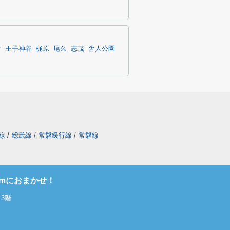
井
王子神谷
梶原
尾久
志茂
舎人公園
線
/
総武線
/
常磐緩行線
/
常磐線
omにおまかせ！
3階