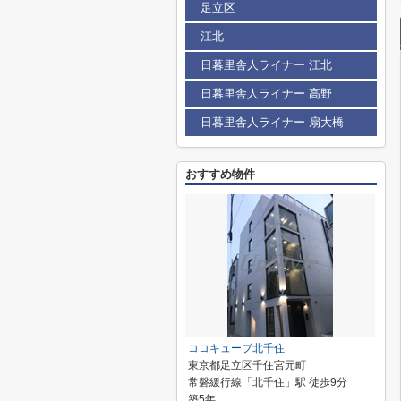
足立区
江北
日暮里舎人ライナー 江北
日暮里舎人ライナー 高野
日暮里舎人ライナー 扇大橋
おすすめ物件
ココキューブ北千住
東京都足立区千住宮元町
常磐緩行線「北千住」駅 徒歩9分
築5年