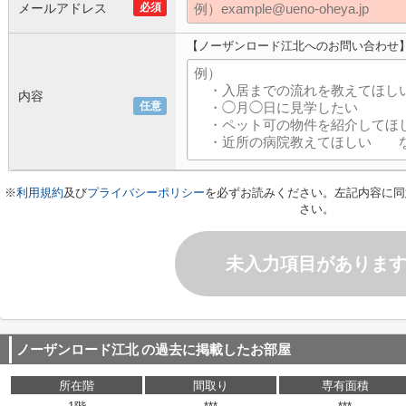
メールアドレス
必須
【ノーザンロード江北へのお問い合わせ
内容
任意
※
利用規約
及び
プライバシーポリシー
を必ずお読みください。左記内容に同
さい。
未入力項目がありま
ノーザンロード江北
の過去に掲載したお部屋
所在階
間取り
専有面積