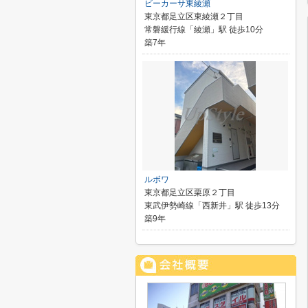
ビーカーサ東綾瀬
東京都足立区東綾瀬２丁目
常磐緩行線「綾瀬」駅 徒歩10分
築7年
ルボワ
東京都足立区栗原２丁目
東武伊勢崎線「西新井」駅 徒歩13分
築9年