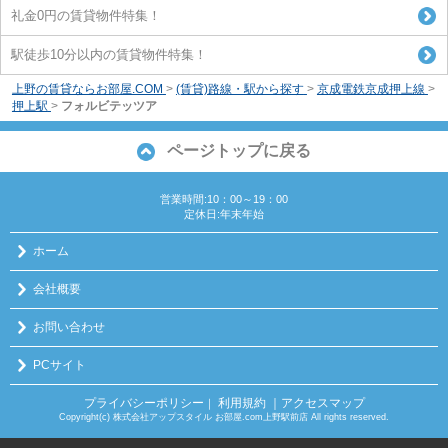
礼金0円の賃貸物件特集！
駅徒歩10分以内の賃貸物件特集！
上野の賃貸ならお部屋.COM
>
(賃貸)路線・駅から探す
>
京成電鉄京成押上線
>
押上駅
>
フォルビテッツア
ページトップに戻る
営業時間:10：00～19：00
定休日:年末年始
ホーム
会社概要
お問い合わせ
PCサイト
プライバシーポリシー
利用規約
｜アクセスマップ
｜
Copyright(c) 株式会社アップスタイル お部屋.com上野駅前店 All rights reserved.