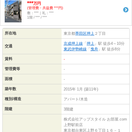
***
万円
(管理費・共益費 ***円)
敷：***｜礼：***
1階 / *** / ***
所在地
東京都
墨田区
押上
２丁目
京成押上線
「
押上
」駅 徒歩4～10分
交通
東武伊勢崎線
「
曳舟
」駅 徒歩8分
賃料
-
管理費等
-
面積
-
築年数
2015年 1月 (築11年)
種別/構造
アパート/木造
階建
3階建
株式会社アップスタイル お部屋.com
上野駅前店
東京都台東区上野６丁目１６－１