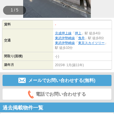
1 / 5
賃料
-
京成押上線
「
押上
」駅 徒歩4分
東武伊勢崎線
「
曳舟
」駅 徒歩8分
交通
東武伊勢崎線
「
東京スカイツリー
」
駅 徒歩10分
間取り(面積)
-(-)
築年月
2015年 1月(築11年)
メールでお問い合わせする(無料)
電話でお問い合わせする
過去掲載物件一覧