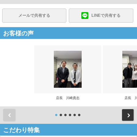
メールで共有する
LINEで共有する
お客様の声
店長 川崎貴志
店長 
前
こだわり特集