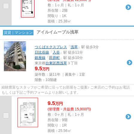
敷：1ヶ月｜礼：1ヶ月
所在階：2階
間取り：1K
面積：25.38㎡
アイルイムーブル浅草
賃貸｜マンション
つくばエクスプレス
「
浅草
」駅 徒歩3分
日比谷線
「
入谷
」駅 徒歩11分
銀座線
「
田原町
」駅 徒歩10分
東京都
台東区
西浅草
３丁目
9.5
万円
築年数：築11年 ｜募集中：
1室
階数：10階建
経験豊富なスタッフがご希望に沿ってお部屋をご提案♪ ご来店のご予約はお電話
もしくは下記ご予約フォームよりお願いします。
9.5
万
円
(管理費・共益費 15,000円)
敷：0ヶ月｜礼：1ヶ月
所在階：9階
間取り：1R
面積：25.56㎡