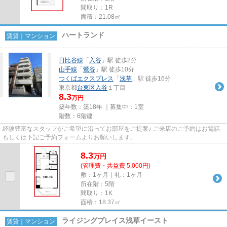
間取り：1R
面積：21.08㎡
ハートランド
賃貸｜マンション
日比谷線
「
入谷
」駅 徒歩2分
山手線
「
鶯谷
」駅 徒歩10分
つくばエクスプレス
「
浅草
」駅 徒歩16分
東京都
台東区
入谷
１丁目
8.3
万円
築年数：築18年 ｜募集中：
1室
階数：6階建
経験豊富なスタッフがご希望に沿ってお部屋をご提案♪ ご来店のご予約はお電話
もしくは下記ご予約フォームよりお願いします。
8.3
万
円
(管理費・共益費 5,000円)
敷：1ヶ月｜礼：1ヶ月
所在階：5階
間取り：1K
面積：18.37㎡
ライジングプレイス浅草イースト
賃貸｜マンション