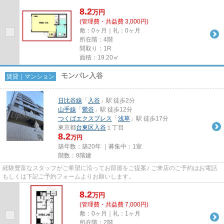
8.2
万
円
(管理費・共益費 3,000円)
敷：0ヶ月｜礼：0ヶ月
所在階：4階
間取り：1R
面積：19.20㎡
モンパレ入谷
賃貸｜マンション
日比谷線
「
入谷
」駅 徒歩2分
山手線
「
鶯谷
」駅 徒歩12分
つくばエクスプレス
「
浅草
」駅 徒歩17分
東京都
台東区
入谷
１丁目
8.2
万円
築年数：築20年 ｜募集中：
1室
階数：8階建
経験豊富なスタッフがご希望に沿ってお部屋をご提案♪ ご来店のご予約はお電話
もしくは下記ご予約フォームよりお願いします。
8.2
万
円
(管理費・共益費 7,000円)
敷：0ヶ月｜礼：1ヶ月
所在階：2階