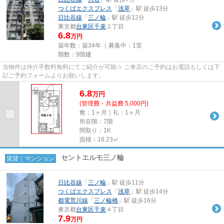
つくばエクスプレス
「
浅草
」駅 徒歩13分
日比谷線
「
三ノ輪
」駅 徒歩12分
東京都
台東区
千束
２丁目
6.8
万円
築年数：築34年 ｜募集中：
1室
階数：9階建
当物件は仲介手数料無料にてご紹介が可能☆ ご来店のご予約はお電話もしくは下
記ご予約フォームよりお願いします。
6.8
万
円
(管理費・共益費 5,000円)
敷：1ヶ月｜礼：1ヶ月
所在階：7階
間取り：1K
面積：16.23㎡
セントエルモ三ノ輪
賃貸｜マンション
日比谷線
「
三ノ輪
」駅 徒歩11分
つくばエクスプレス
「
浅草
」駅 徒歩14分
都電荒川線
「
三ノ輪橋
」駅 徒歩16分
東京都
台東区
千束
４丁目
7.9
万円