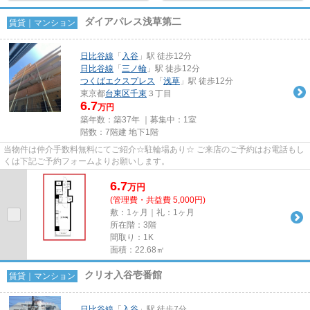
ダイアパレス浅草第二
賃貸｜マンション
日比谷線
「
入谷
」駅 徒歩12分
日比谷線
「
三ノ輪
」駅 徒歩12分
つくばエクスプレス
「
浅草
」駅 徒歩12分
東京都
台東区
千束
３丁目
6.7
万円
築年数：築37年 ｜募集中：
1室
階数：7階建 地下1階
当物件は仲介手数料無料にてご紹介☆駐輪場あり☆ ご来店のご予約はお電話もし
くは下記ご予約フォームよりお願いします。
6.7
万
円
(管理費・共益費 5,000円)
敷：1ヶ月｜礼：1ヶ月
所在階：3階
間取り：1K
面積：22.68㎡
クリオ入谷壱番館
賃貸｜マンション
日比谷線
「
入谷
」駅 徒歩7分