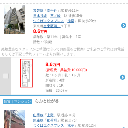
常磐線
「
南千住
」駅 徒歩11分
日比谷線
「
三ノ輪
」駅 徒歩15分
つくばエクスプレス
「
浅草
」駅 徒歩20分
東京都
台東区
清川
１丁目
8.6
万円
築年数：築11年 ｜募集中：
1室
階数：9階建
経験豊富なスタッフがご希望に沿ってお部屋をご提案♪ ご来店のご予約はお電話
もしくは下記ご予約フォームよりお願いします。
8.6
万
円
(管理費・共益費 10,000円)
敷：0ヶ月｜礼：1ヶ月
所在階：4階
間取り：1K
面積：26.07㎡
らぷと松が谷
賃貸｜マンション
山手線
「
上野
」駅 徒歩10分
銀座線
「
稲荷町
」駅 徒歩7分
つくばエクスプレス
「
浅草
」駅 徒歩12分