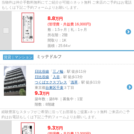
当物件は仲介手数料無料にてご紹介が可能☆ネット無料 ご来店のご予約はお電話
もしくは下記ご予約フォームよりお願いします。
8.8
万
円
(管理費・共益費 16,000円)
敷：1.5ヶ月｜礼：1ヶ月
所在階：2階
間取り：1K
面積：25.64㎡
ミッテドルフ
賃貸｜マンション
日比谷線
「
三ノ輪
」駅 徒歩11分
日比谷線
「
入谷
」駅 徒歩13分
つくばエクスプレス
「
浅草
」駅 徒歩11分
東京都
台東区
千束
３丁目
9.3
万円
築年数：築6年 ｜募集中：
1室
階数：8階建
経験豊富なスタッフがご希望に沿ってお部屋をご提案♪ネット無料 ご来店のご予
約はお電話もしくは下記ご予約フォームよりお願いします。
9.3
万
円
(管理費・共益費 12,000円)