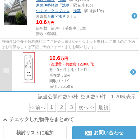
東武伊勢崎線
「
浅草
」駅 徒歩10分
つくばエクスプレス
「
浅草
」駅 徒歩10分
東京都
台東区
浅草
６丁目
10.6
万円
築年数：築8年 ｜募集中：
1室
階数：9階建
当物件は仲介手数料無料にてご紹介☆敷金0ヶ月☆ネット無料☆ ご来店のご予約
はお電話もしくは下記ご予約フォームよりお願いします。
10.6
万
円
(管理費・共益費 12,000円)
敷：0ヶ月｜礼：1ヶ月
所在階：2階
間取り：1K
面積：25.50㎡
該当公開件数
56
棟 空き数
59
件
1-20
棟表示
1
2
3
<<前へ
次へ>>
最初
チェックした物件をまとめて
検討リストに追加
お問い合わせ