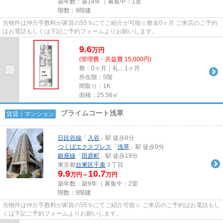
築年数：築14年 ｜募集中：
1室
階数：9階建
当物件は仲介手数料が家賃の55％にてご紹介が可能☆敷金0ヶ月 ご来店のご予約
はお電話もしくは下記ご予約フォームよりお願いします。
9.6
万
円
(管理費・共益費 15,000円)
敷：0ヶ月｜礼：1ヶ月
所在階：5階
間取り：1K
面積：25.56㎡
プライムコート浅草
賃貸｜マンション
日比谷線
「
入谷
」駅 徒歩8分
つくばエクスプレス
「
浅草
」駅 徒歩9分
銀座線
「
田原町
」駅 徒歩19分
東京都
台東区
千束
３丁目
9.9
10.7
万円～
万円
築年数：築9年 ｜募集中：
2室
階数：9階建
当物件は仲介手数料が家賃の55％にてご紹介可能☆ ご来店のご予約はお電話もし
くは下記ご予約フォームよりお願いします。