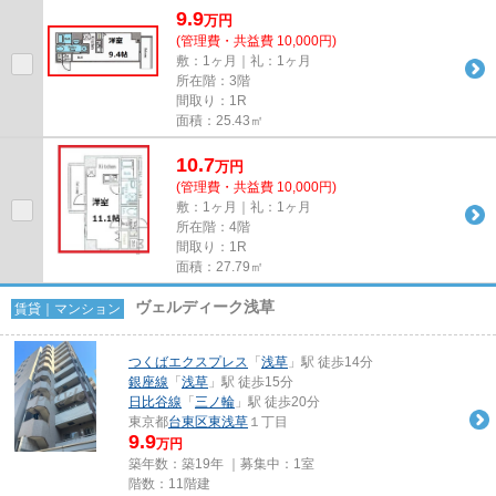
9.9
万
円
(管理費・共益費 10,000円)
敷：1ヶ月｜礼：1ヶ月
所在階：3階
間取り：1R
面積：25.43㎡
10.7
万
円
(管理費・共益費 10,000円)
敷：1ヶ月｜礼：1ヶ月
所在階：4階
間取り：1R
面積：27.79㎡
ヴェルディーク浅草
賃貸｜マンション
つくばエクスプレス
「
浅草
」駅 徒歩14分
銀座線
「
浅草
」駅 徒歩15分
日比谷線
「
三ノ輪
」駅 徒歩20分
東京都
台東区
東浅草
１丁目
9.9
万円
築年数：築19年 ｜募集中：
1室
階数：11階建