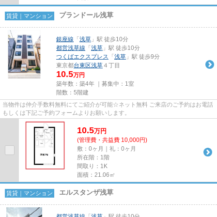
プランドール浅草
賃貸｜マンション
銀座線
「
浅草
」駅 徒歩10分
都営浅草線
「
浅草
」駅 徒歩10分
つくばエクスプレス
「
浅草
」駅 徒歩9分
東京都
台東区
浅草
４丁目
10.5
万円
築年数：築4年 ｜募集中：
1室
階数：5階建
当物件は仲介手数料無料にてご紹介が可能☆ネット無料 ご来店のご予約はお電話
もしくは下記ご予約フォームよりお願いします。
10.5
万
円
(管理費・共益費 10,000円)
敷：0ヶ月｜礼：0ヶ月
所在階：1階
間取り：1K
面積：21.06㎡
エルスタンザ浅草
賃貸｜マンション
都営浅草線
「
浅草
」駅 徒歩10分