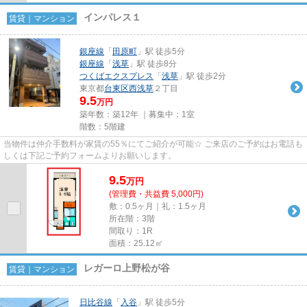
インパレス１
賃貸｜マンション
銀座線
「
田原町
」駅 徒歩5分
銀座線
「
浅草
」駅 徒歩8分
つくばエクスプレス
「
浅草
」駅 徒歩2分
東京都
台東区
西浅草
２丁目
9.5
万円
築年数：築12年 ｜募集中：
1室
階数：5階建
当物件は仲介手数料が家賃の55％にてご紹介が可能☆ ご来店のご予約はお電話も
しくは下記ご予約フォームよりお願いします。
9.5
万
円
(管理費・共益費 5,000円)
敷：0.5ヶ月｜礼：1.5ヶ月
所在階：3階
間取り：1R
面積：25.12㎡
レガーロ上野松が谷
賃貸｜マンション
日比谷線
「
入谷
」駅 徒歩5分