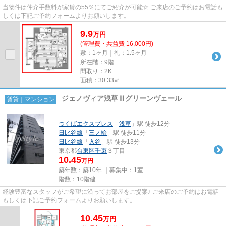
当物件は仲介手数料が家賃の55％にてご紹介が可能☆ ご来店のご予約はお電話も
しくは下記ご予約フォームよりお願いします。
9.9
万
円
(管理費・共益費 16,000円)
敷：1ヶ月｜礼：1.5ヶ月
所在階：9階
間取り：2K
面積：30.33㎡
ジェノヴィア浅草Ⅲグリーンヴェール
賃貸｜マンション
つくばエクスプレス
「
浅草
」駅 徒歩12分
日比谷線
「
三ノ輪
」駅 徒歩11分
日比谷線
「
入谷
」駅 徒歩13分
東京都
台東区
千束
３丁目
10.45
万円
築年数：築10年 ｜募集中：
1室
階数：10階建
経験豊富なスタッフがご希望に沿ってお部屋をご提案♪ ご来店のご予約はお電話
もしくは下記ご予約フォームよりお願いします。
10.45
万
円