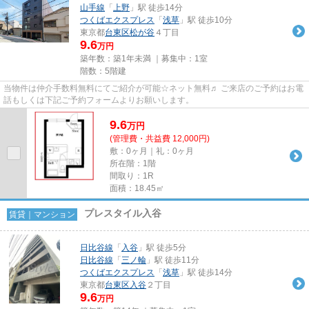
山手線
「
上野
」駅 徒歩14分
つくばエクスプレス
「
浅草
」駅 徒歩10分
東京都
台東区
松が谷
４丁目
9.6
万円
築年数：築1年未満 ｜募集中：
1室
階数：5階建
当物件は仲介手数料無料にてご紹介が可能☆ネット無料♬ ご来店のご予約はお電
話もしくは下記ご予約フォームよりお願いします。
9.6
万
円
(管理費・共益費 12,000円)
敷：0ヶ月｜礼：0ヶ月
所在階：1階
間取り：1R
面積：18.45㎡
プレスタイル入谷
賃貸｜マンション
日比谷線
「
入谷
」駅 徒歩5分
日比谷線
「
三ノ輪
」駅 徒歩11分
つくばエクスプレス
「
浅草
」駅 徒歩14分
東京都
台東区
入谷
２丁目
9.6
万円