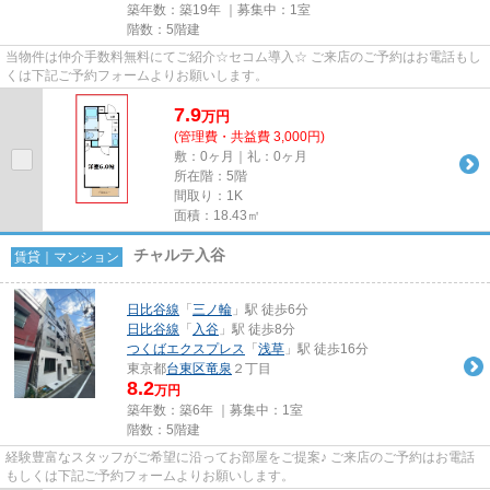
築年数：築19年 ｜募集中：
1室
階数：5階建
当物件は仲介手数料無料にてご紹介☆セコム導入☆ ご来店のご予約はお電話もし
くは下記ご予約フォームよりお願いします。
7.9
万
円
(管理費・共益費 3,000円)
敷：0ヶ月｜礼：0ヶ月
所在階：5階
間取り：1K
面積：18.43㎡
チャルテ入谷
賃貸｜マンション
日比谷線
「
三ノ輪
」駅 徒歩6分
日比谷線
「
入谷
」駅 徒歩8分
つくばエクスプレス
「
浅草
」駅 徒歩16分
東京都
台東区
竜泉
２丁目
8.2
万円
築年数：築6年 ｜募集中：
1室
階数：5階建
経験豊富なスタッフがご希望に沿ってお部屋をご提案♪ ご来店のご予約はお電話
もしくは下記ご予約フォームよりお願いします。