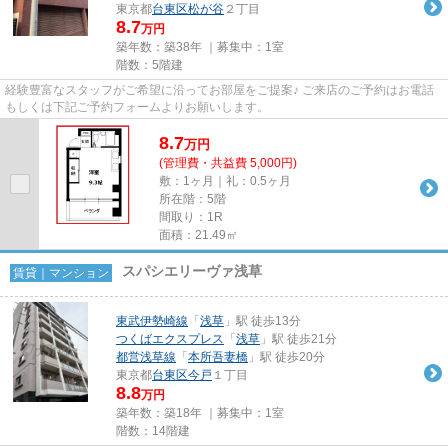
東京都
台東区
松が谷
２丁目
8.7
万円
築年数：築38年 ｜募集中：
1室
階数：5階建
経験豊富なスタッフがご希望に沿ってお部屋をご提案♪ ご来店のご予約はお電話
もしくは下記ご予約フォームよりお願いします。
8.7
万
円
(管理費・共益費 5,000円)
敷：1ヶ月｜礼：0.5ヶ月
所在階：5階
間取り：1R
面積：21.49㎡
スパシエリーヴァ浅草
賃貸｜マンション
東武伊勢崎線
「
浅草
」駅 徒歩13分
つくばエクスプレス
「
浅草
」駅 徒歩21分
都営浅草線
「
本所吾妻橋
」駅 徒歩20分
東京都
台東区
今戸
１丁目
8.8
万円
築年数：築18年 ｜募集中：
1室
階数：14階建