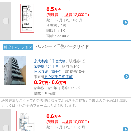
8.5
万
円
(管理費・共益費 12,000円)
敷：0ヶ月｜礼：0ヶ月
所在階：4階
間取り：1K
面積：23.00㎡
ベルシード千住パークサイド
賃貸｜マンション
京成本線
「
千住大橋
」駅 徒歩3分
常磐線
「
北千住
」駅 徒歩14分
日比谷線
「
南千住
」駅 徒歩18分
東京都
足立区
千住河原町
8.5
8.6
万円～
万円
築年数：築9年 ｜募集中：
2室
階数：10階建
経験豊富なスタッフがご希望に沿ってお部屋をご提案♪ ご来店のご予約はお電話
もしくは下記ご予約フォームよりお願いします。
8.6
万
円
(管理費・共益費 10,000円)
敷：0ヶ月｜礼：1.1ヶ月