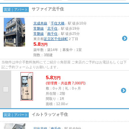
サファイア北千住
賃貸｜アパート
京成本線
「
千住大橋
」駅 徒歩10分
常磐線
「
北千住
」駅 徒歩19分
常磐線
「
南千住
」駅 徒歩25分
東京都
足立区
千住緑町
２丁目
5.8
万円
築年数：築14年 ｜募集中：
1室
階数：3階建
当物件は仲介手数料無料にてご紹介☆角部屋 ご来店のご予約はお電話もしくは下
記ご予約フォームよりお願いします。
5.8
万
円
(管理費・共益費 7,000円)
敷：0ヶ月｜礼：0ヶ月
所在階：2階
間取り：1R
面積：12.00㎡
イルトラッツォ千住
賃貸｜アパート
日比谷線
「
南千住
」駅 徒歩9分