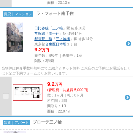
面積：23.13㎡
ラ・フォート南千住
賃貸｜マンション
日比谷線
「
三ノ輪
」駅 徒歩10分
常磐線
「
南千住
」駅 徒歩14分
都電荒川線
「
三ノ輪橋
」駅 徒歩14分
東京都
台東区
日本堤
１丁目
9.2
万円
築年数：築6年 ｜募集中：
1室
階数：3階建
当物件は仲介手数料無料にてご紹介☆ネット無料 ご来店のご予約はお電話もしく
は下記ご予約フォームよりお願いします。
9.2
万
円
(管理費・共益費 5,000円)
敷：1ヶ月｜礼：0ヶ月
所在階：2階
間取り：1R
面積：22.07㎡
ブローテ三ノ輪
賃貸｜アパート