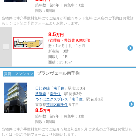
築年数：築6年 ｜募集中：
1室
階数：9階建
当物件は仲介手数料無料にてご紹介が可能☆ネット無料 ご来店のご予約はお電話
もしくは下記ご予約フォームよりお願いします。
8.5
万
円
(管理費・共益費 9,000円)
敷：1ヶ月｜礼：1ヶ月
所在階：3階
間取り：1R
面積：25.16㎡
ブランヴェール南千住
賃貸｜マンション
日比谷線
「
南千住
」駅 徒歩3分
常磐線
「
南千住
」駅 徒歩3分
つくばエクスプレス
「
南千住
」駅 徒歩3分
東京都
荒川区
南千住
５丁目
8.5
万円
築年数：築9年 ｜募集中：
1室
階数：5階建
当物件は仲介手数料無料にてご紹介☆敷金礼金0ヶ月 ご来店のご予約はお電話も
しくは下記ご予約フォームよりお願いします。