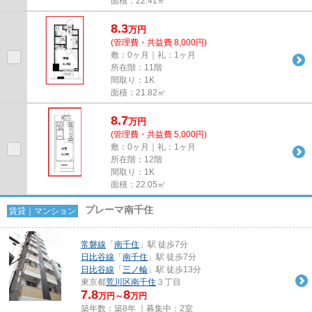
面積：22.41㎡
8.3
万
円
(管理費・共益費 8,000円)
敷：0ヶ月｜礼：1ヶ月
所在階：11階
間取り：1K
面積：21.82㎡
8.7
万
円
(管理費・共益費 5,000円)
敷：0ヶ月｜礼：1ヶ月
所在階：12階
間取り：1K
面積：22.05㎡
プレーマ南千住
賃貸｜マンション
常磐線
「
南千住
」駅 徒歩7分
日比谷線
「
南千住
」駅 徒歩7分
日比谷線
「
三ノ輪
」駅 徒歩13分
東京都
荒川区
南千住
３丁目
7.8
8
万円～
万円
築年数：築8年 ｜募集中：
2室