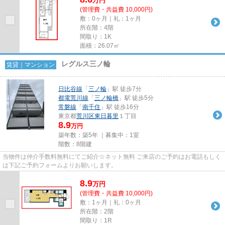
万
円
(管理費・共益費 10,000円)
敷：0ヶ月｜礼：1ヶ月
所在階：4階
間取り：1K
面積：26.07㎡
レグルス三ノ輪
賃貸｜マンション
日比谷線
「
三ノ輪
」駅 徒歩7分
都電荒川線
「
三ノ輪橋
」駅 徒歩5分
常磐線
「
南千住
」駅 徒歩16分
東京都
荒川区
東日暮里
１丁目
8.9
万円
築年数：築5年 ｜募集中：
1室
階数：8階建
当物件は仲介手数料無料にてご紹介☆ネット無料 ご来店のご予約はお電話もしく
は下記ご予約フォームよりお願いします。
8.9
万
円
(管理費・共益費 10,000円)
敷：1ヶ月｜礼：0ヶ月
所在階：2階
間取り：1R