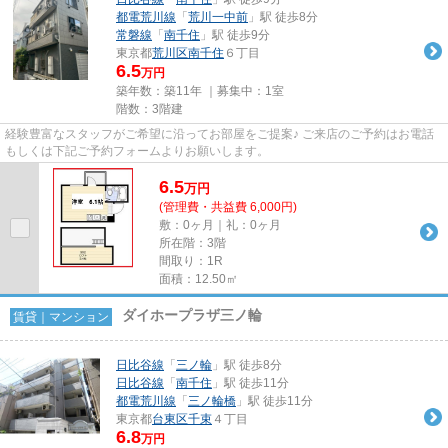
都電荒川線
「
荒川一中前
」駅 徒歩8分
常磐線
「
南千住
」駅 徒歩9分
東京都
荒川区
南千住
６丁目
6.5
万円
築年数：築11年 ｜募集中：
1室
階数：3階建
経験豊富なスタッフがご希望に沿ってお部屋をご提案♪ ご来店のご予約はお電話
もしくは下記ご予約フォームよりお願いします。
6.5
万
円
(管理費・共益費 6,000円)
敷：0ヶ月｜礼：0ヶ月
所在階：3階
間取り：1R
面積：12.50㎡
ダイホープラザ三ノ輪
賃貸｜マンション
日比谷線
「
三ノ輪
」駅 徒歩8分
日比谷線
「
南千住
」駅 徒歩11分
都電荒川線
「
三ノ輪橋
」駅 徒歩11分
東京都
台東区
千束
４丁目
6.8
万円