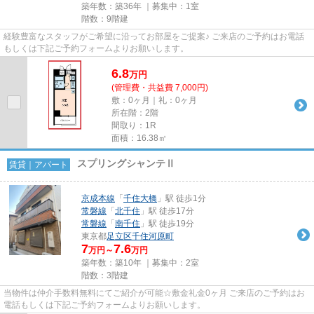
築年数：築36年 ｜募集中：
1室
階数：9階建
経験豊富なスタッフがご希望に沿ってお部屋をご提案♪ ご来店のご予約はお電話
もしくは下記ご予約フォームよりお願いします。
6.8
万
円
(管理費・共益費 7,000円)
敷：0ヶ月｜礼：0ヶ月
所在階：2階
間取り：1R
面積：16.38㎡
スプリングシャンテⅡ
賃貸｜アパート
京成本線
「
千住大橋
」駅 徒歩1分
常磐線
「
北千住
」駅 徒歩17分
常磐線
「
南千住
」駅 徒歩19分
東京都
足立区
千住河原町
7
7.6
万円～
万円
築年数：築10年 ｜募集中：
2室
階数：3階建
当物件は仲介手数料無料にてご紹介が可能☆敷金礼金0ヶ月 ご来店のご予約はお
電話もしくは下記ご予約フォームよりお願いします。