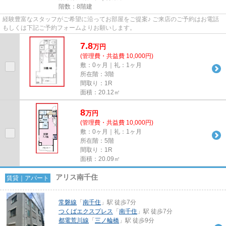
階数：8階建
経験豊富なスタッフがご希望に沿ってお部屋をご提案♪ ご来店のご予約はお電話
もしくは下記ご予約フォームよりお願いします。
7.8
万
円
(管理費・共益費 10,000円)
敷：0ヶ月｜礼：1ヶ月
所在階：3階
間取り：1R
面積：20.12㎡
8
万
円
(管理費・共益費 10,000円)
敷：0ヶ月｜礼：1ヶ月
所在階：5階
間取り：1R
面積：20.09㎡
アリス南千住
賃貸｜アパート
常磐線
「
南千住
」駅 徒歩7分
つくばエクスプレス
「
南千住
」駅 徒歩7分
都電荒川線
「
三ノ輪橋
」駅 徒歩9分