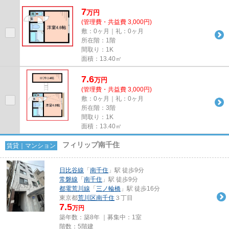
7
万
円
(管理費・共益費 3,000円)
敷：0ヶ月｜礼：0ヶ月
所在階：1階
間取り：1K
面積：13.40㎡
7.6
万
円
(管理費・共益費 3,000円)
敷：0ヶ月｜礼：0ヶ月
所在階：3階
間取り：1K
面積：13.40㎡
フィリップ南千住
賃貸｜マンション
日比谷線
「
南千住
」駅 徒歩9分
常磐線
「
南千住
」駅 徒歩9分
都電荒川線
「
三ノ輪橋
」駅 徒歩16分
東京都
荒川区
南千住
３丁目
7.5
万円
築年数：築8年 ｜募集中：
1室
階数：5階建