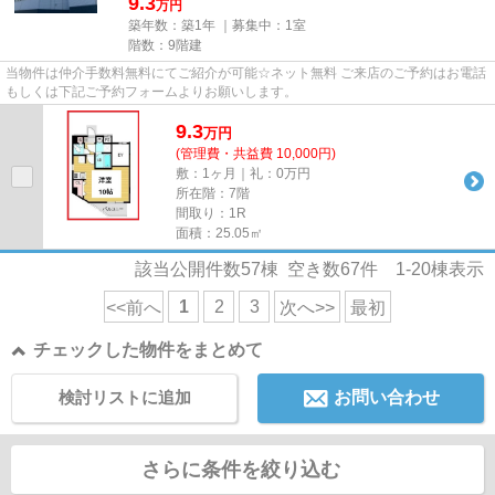
9.3
万円
築年数：築1年 ｜募集中：
1室
階数：9階建
当物件は仲介手数料無料にてご紹介が可能☆ネット無料 ご来店のご予約はお電話
もしくは下記ご予約フォームよりお願いします。
9.3
万
円
(管理費・共益費 10,000円)
敷：1ヶ月｜礼：0万円
所在階：7階
間取り：1R
面積：25.05㎡
該当公開件数
57
棟 空き数
67
件
1-20
棟表示
1
2
3
<<前へ
次へ>>
最初
チェックした物件をまとめて
検討リストに追加
お問い合わせ
さらに条件を絞り込む