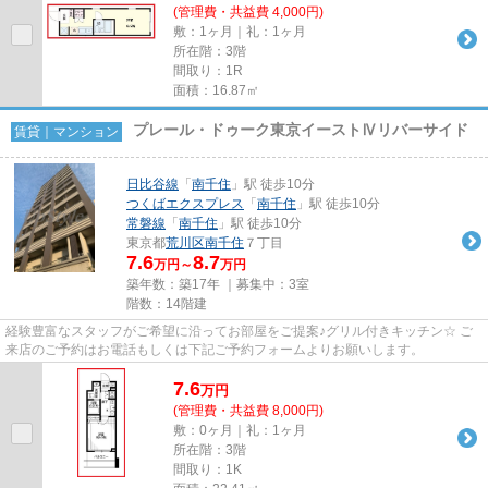
(管理費・共益費 4,000円)
敷：1ヶ月｜礼：1ヶ月
所在階：3階
間取り：1R
面積：16.87㎡
プレール・ドゥーク東京イーストⅣリバーサイド
賃貸｜マンション
日比谷線
「
南千住
」駅 徒歩10分
つくばエクスプレス
「
南千住
」駅 徒歩10分
常磐線
「
南千住
」駅 徒歩10分
東京都
荒川区
南千住
７丁目
7.6
8.7
万円～
万円
築年数：築17年 ｜募集中：
3室
階数：14階建
経験豊富なスタッフがご希望に沿ってお部屋をご提案♪グリル付きキッチン☆ ご
来店のご予約はお電話もしくは下記ご予約フォームよりお願いします。
7.6
万
円
(管理費・共益費 8,000円)
敷：0ヶ月｜礼：1ヶ月
所在階：3階
間取り：1K