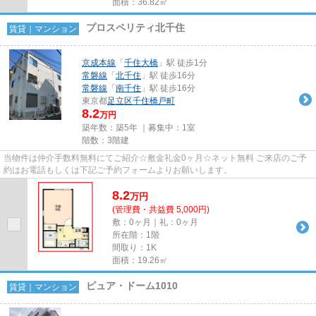
面積：36.82㎡
プロスペリティ北千住
賃貸｜マンション
京成本線
「
千住大橋
」駅 徒歩1分
常磐線
「
北千住
」駅 徒歩16分
常磐線
「
南千住
」駅 徒歩16分
東京都
足立区
千住橋戸町
8.2
万円
築年数：築5年 ｜募集中：
1室
階数：3階建
当物件は仲介手数料無料にてご紹介☆敷金礼金0ヶ月☆ネット無料 ご来店のご予
約はお電話もしくは下記ご予約フォームよりお願いします。
8.2
万
円
(管理費・共益費 5,000円)
敷：0ヶ月｜礼：0ヶ月
所在階：1階
間取り：1K
面積：19.26㎡
ピュア・ドーム1010
賃貸｜マンション