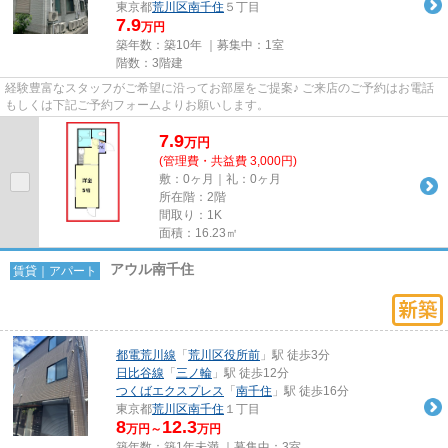
東京都
荒川区
南千住
５丁目
7.9
万円
築年数：築10年 ｜募集中：
1室
階数：3階建
経験豊富なスタッフがご希望に沿ってお部屋をご提案♪ ご来店のご予約はお電話
もしくは下記ご予約フォームよりお願いします。
7.9
万
円
(管理費・共益費 3,000円)
敷：0ヶ月｜礼：0ヶ月
所在階：2階
間取り：1K
面積：16.23㎡
アウル南千住
賃貸｜アパート
都電荒川線
「
荒川区役所前
」駅 徒歩3分
日比谷線
「
三ノ輪
」駅 徒歩12分
つくばエクスプレス
「
南千住
」駅 徒歩16分
東京都
荒川区
南千住
１丁目
8
12.3
万円～
万円
築年数：築1年未満 ｜募集中：
3室