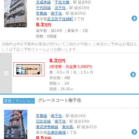
京成本線
「
千住大橋
」駅 徒歩9分
千代田線
「
北千住
」駅 徒歩15分
常磐線
「
南千住
」駅 徒歩25分
東京都
足立区
千住緑町
３丁目
8.3
万円
築年数：築19年 ｜募集中：
1室
階数：6階建
当物件は仲介手数料が家賃の55％にてご紹介が可能☆ ご来店のご予約はお電話も
しくは下記ご予約フォームよりお願いします。
8.3
万
円
(管理費・共益費 5,000円)
敷：0.5ヶ月｜礼：1.5ヶ月
所在階：4階
間取り：1R
面積：26.30㎡
グレースコート南千住
賃貸｜マンション
常磐線
「
南千住
」駅 徒歩14分
日比谷線
「
南千住
」駅 徒歩14分
東武伊勢崎線
「
東向島
」駅 徒歩21分
東京都
台東区
橋場
１丁目
8.5
万円