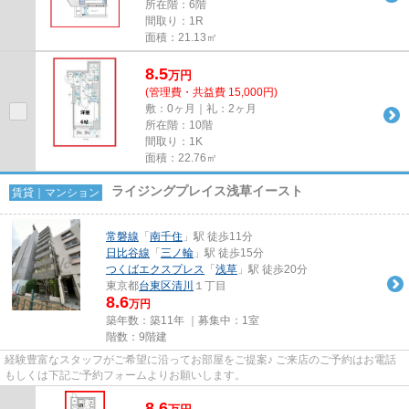
所在階：6階
間取り：1R
面積：21.13㎡
8.5
万
円
(管理費・共益費 15,000円)
敷：0ヶ月｜礼：2ヶ月
所在階：10階
間取り：1K
面積：22.76㎡
ライジングプレイス浅草イースト
賃貸｜マンション
常磐線
「
南千住
」駅 徒歩11分
日比谷線
「
三ノ輪
」駅 徒歩15分
つくばエクスプレス
「
浅草
」駅 徒歩20分
東京都
台東区
清川
１丁目
8.6
万円
築年数：築11年 ｜募集中：
1室
階数：9階建
経験豊富なスタッフがご希望に沿ってお部屋をご提案♪ ご来店のご予約はお電話
もしくは下記ご予約フォームよりお願いします。
8.6