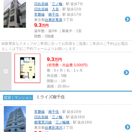
日比谷線
「
三ノ輪
」駅 徒歩7分
日比谷線
「
入谷
」駅 徒歩12分
常磐線
「
南千住
」駅 徒歩17分
東京都
台東区
竜泉
３丁目
9.3
万円
築年数：築3年 ｜募集中：
1室
階数：5階建
経験豊富なスタッフがご希望に沿ってお部屋をご提案♪ ご来店のご予約はお電話
もしくは下記ご予約フォームよりお願いします。
9.3
万
円
(管理費・共益費 3,000円)
敷：0ヶ月｜礼：1ヶ月
所在階：5階
間取り：1R
面積：20.90㎡
ミライズ南千住
賃貸｜マンション
常磐線
「
南千住
」駅 徒歩10分
日比谷線
「
三ノ輪
」駅 徒歩16分
都電荒川線
「
三ノ輪橋
」駅 徒歩19分
東京都
台東区
清川
２丁目