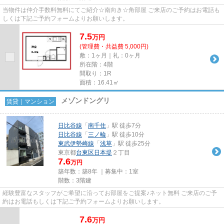
当物件は仲介手数料無料にてご紹介☆南向き☆角部屋 ご来店のご予約はお電話も
しくは下記ご予約フォームよりお願いします。
7.5
万
円
(管理費・共益費 5,000円)
敷：1ヶ月｜礼：0ヶ月
所在階：4階
間取り：1R
面積：16.41㎡
メゾンドングリ
賃貸｜マンション
日比谷線
「
南千住
」駅 徒歩7分
日比谷線
「
三ノ輪
」駅 徒歩10分
東武伊勢崎線
「
浅草
」駅 徒歩25分
東京都
台東区
日本堤
２丁目
7.6
万円
築年数：築8年 ｜募集中：
1室
階数：3階建
経験豊富なスタッフがご希望に沿ってお部屋をご提案♪ネット無料 ご来店のご予
約はお電話もしくは下記ご予約フォームよりお願いします。
7.6
万
円