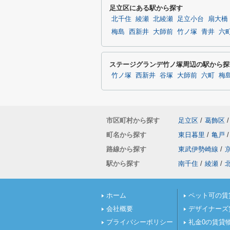
足立区にある駅から探す
北千住
綾瀬
北綾瀬
足立小台
扇大橋
梅島
西新井
大師前
竹ノ塚
青井
六
ステージグランデ竹ノ塚周辺の駅から探
竹ノ塚
西新井
谷塚
大師前
六町
梅
市区町村から探す
足立区
/
葛飾区
/
町名から探す
東日暮里
/
亀戸
/
路線から探す
東武伊勢崎線
/
駅から探す
南千住
/
綾瀬
/
ホーム
ペット可の賃
会社概要
デザイナーズ
プライバシーポリシー
礼金0の賃貸