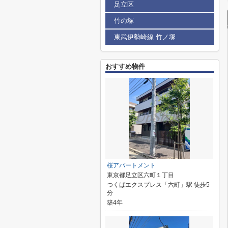
足立区
竹の塚
東武伊勢崎線 竹ノ塚
おすすめ物件
桜アパートメント
東京都足立区六町１丁目
つくばエクスプレス「六町」駅 徒歩5
分
築4年