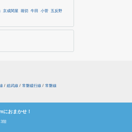
橋
京成関屋
堀切
牛田
小菅
五反野
線
/
総武線
/
常磐緩行線
/
常磐線
omにおまかせ！
3階