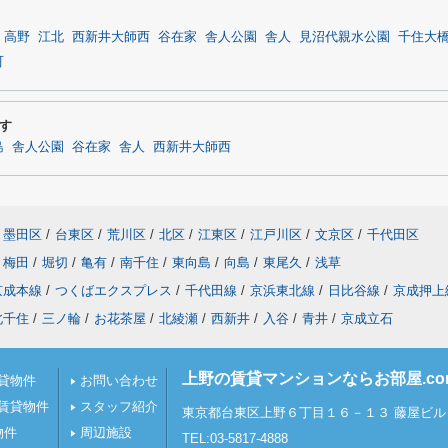
高野
江北
西新井大師西
谷在家
舎人公園
舎人
見沼代親水公園
千住大
町
す
島
舎人公園
谷在家
舎人
西新井大師西
墨田区
/
台東区
/
荒川区
/
北区
/
江東区
/
江戸川区
/
文京区
/
千代田区
梅田
/
堀切
/
亀有
/
南千住
/
東向島
/
向島
/
東尾久
/
浅草
京成本線
/
つくばエクスプレス
/
千代田線
/
京浜東北線
/
日比谷線
/
京成押上
北千住
/
三ノ輪
/
お花茶屋
/
北綾瀬
/
西新井
/
入谷
/
青井
/
京成立石
上野の賃貸マンションならお部屋.c
貸物件
お問い合わせ
賃貸物件
スタッフ紹介
東京都台東区上野６丁目１６－１３ 藤屋ビル 
物件
周辺施設
TEL:03-5817-4888