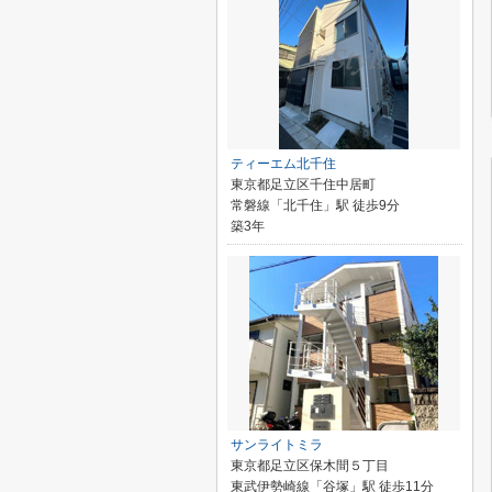
ティーエム北千住
東京都足立区千住中居町
常磐線「北千住」駅 徒歩9分
築3年
サンライトミラ
東京都足立区保木間５丁目
東武伊勢崎線「谷塚」駅 徒歩11分