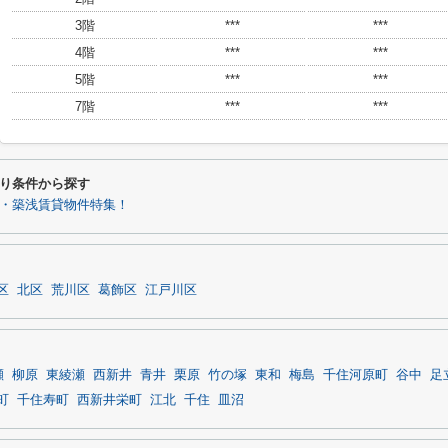
3階
***
***
4階
***
***
5階
***
***
7階
***
***
り条件から探す
・築浅賃貸物件特集！
区
北区
荒川区
葛飾区
江戸川区
瀬
柳原
東綾瀬
西新井
青井
栗原
竹の塚
東和
梅島
千住河原町
谷中
足
町
千住寿町
西新井栄町
江北
千住
皿沼