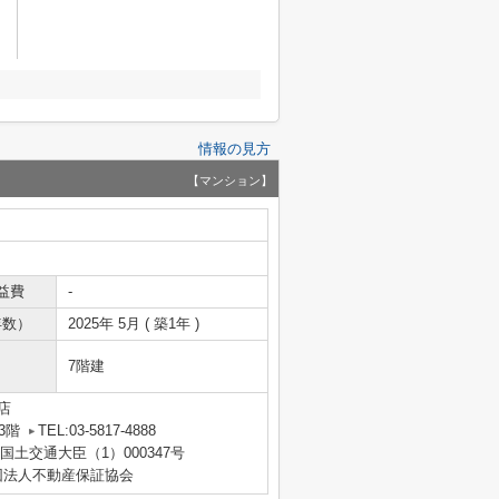
情報の見方
【マンション】
益費
-
年数）
2025年 5月 ( 築1年 )
7階建
店
3階
TEL:03-5817-4888
 国土交通大臣（1）000347号
団法人不動産保証協会