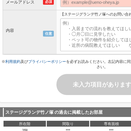
メールアドレス
必須
【ステージグランデ竹ノ塚へのお問い合
内容
任意
※
利用規約
及び
プライバシーポリシー
を必ずお読みください。左記内容に同
さい。
未入力項目がありま
ステージグランデ竹ノ塚
の過去に掲載したお部屋
所在階
間取り
専有面積
2階
***
***