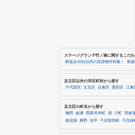
ステージグランデ竹ノ塚に関するこだわ
駅徒歩10分以内の賃貸物件特集！
新築
足立区以外の市区町村から探す
千代田区
文京区
台東区
墨田区
江東
足立区の町名から探す
梅田
綾瀬
西新井本町
扇
六町
西綾
南花畑
興野
加平
千住龍田町
千住緑