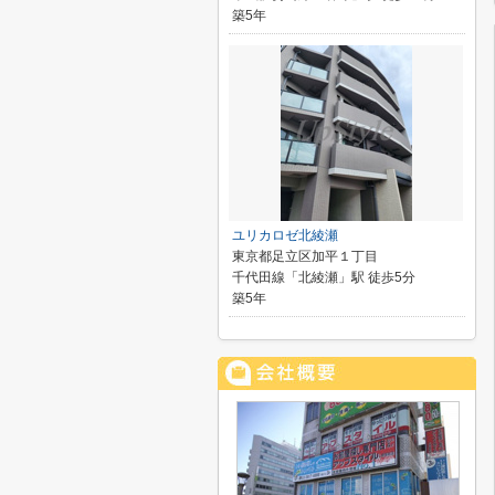
築5年
ユリカロゼ北綾瀬
東京都足立区加平１丁目
千代田線「北綾瀬」駅 徒歩5分
築5年