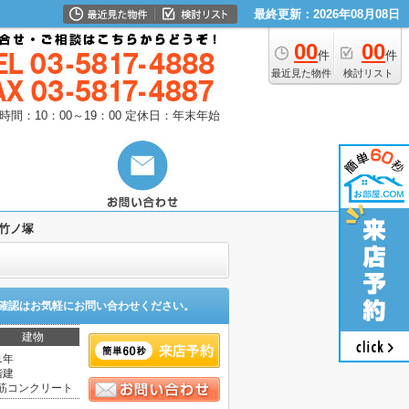
最終更新：2026年08月08日
00
00
件
件
最近見た物件
検討リスト
時間：10：00～19：00
定休日：年末年始
竹ノ塚
確認はお気軽にお問い合わせください。
建物
1年
階建
筋コンクリート