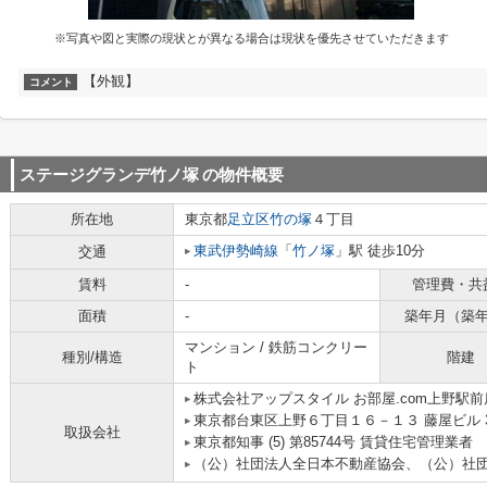
※写真や図と実際の現状とが異なる場合は現状を優先させていただきます
【外観】
コメント
ステージグランデ竹ノ塚
の物件概要
所在地
東京都
足立区
竹の塚
４丁目
東武伊勢崎線
「
竹ノ塚
」駅 徒歩10分
交通
賃料
-
管理費・共
面積
-
築年月（築
マンション / 鉄筋コンクリー
種別/構造
階建
ト
株式会社アップスタイル お部屋.com上野駅前
東京都台東区上野６丁目１６－１３ 藤屋ビル 
取扱会社
東京都知事 (5) 第85744号 賃貸住宅管理業者
（公）社団法人全日本不動産協会、（公）社