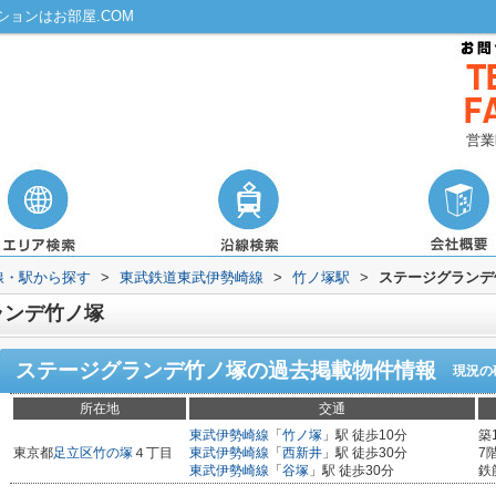
ョンはお部屋.COM
営業
路線・駅から探す
>
東武鉄道東武伊勢崎線
>
竹ノ塚駅
>
ステージグランデ
ランデ竹ノ塚
ステージグランデ竹ノ塚
の過去掲載物件情報
現況の
所在地
交通
東武伊勢崎線
「
竹ノ塚
」駅 徒歩10分
築
東京都
足立区
竹の塚
４丁目
東武伊勢崎線
「
西新井
」駅 徒歩30分
7
東武伊勢崎線
「
谷塚
」駅 徒歩30分
鉄