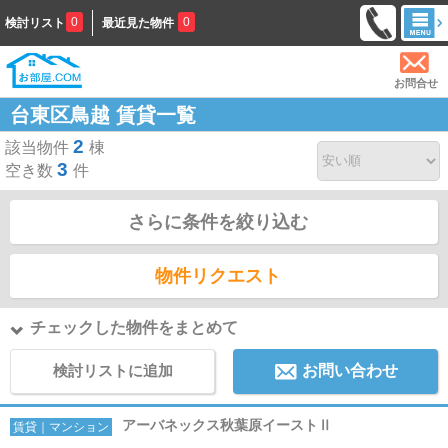
0
0
検討リスト
最近見た物件
お問合せ
台東区鳥越 賃貸一覧
2
該当物件
棟
3
空き数
件
さらに条件を絞り込む
物件リクエスト
チェックした物件をまとめて
検討リストに追加
お問い合わせ
アーバネックス秋葉原イーストⅡ
賃貸｜マンション