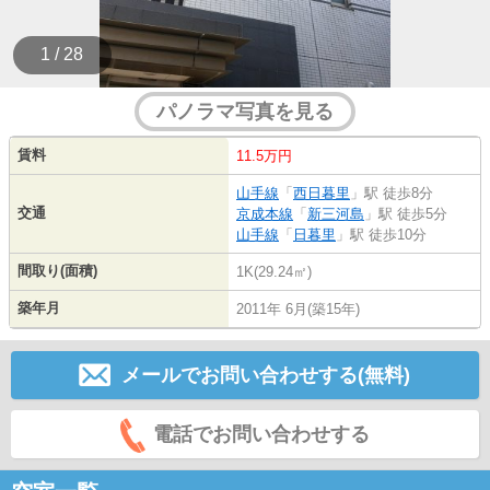
1 / 28
パノラマ写真を見る
賃料
11.5万円
山手線
「
西日暮里
」駅 徒歩8分
交通
京成本線
「
新三河島
」駅 徒歩5分
山手線
「
日暮里
」駅 徒歩10分
間取り(面積)
1K(29.24㎡)
築年月
2011年 6月(築15年)
メールでお問い合わせする(無料)
電話でお問い合わせする