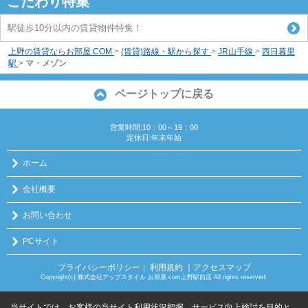
こだわり特集
駅徒歩10分以内の賃貸物件特集！
上野の賃貸ならお部屋.COM
>
(賃貸)路線・駅から探す
>
JR山手線
>
西日暮里
駅
>
マ・メゾン
ページトップに戻る
営業時間:10：00～19：00
定休日:年末年始
ホーム
会社概要
お問い合わせ
PCサイト
プライバシーポリシー
利用規約
｜アクセスマップ
｜
Copyright(c) 株式会社アップスタイル お部屋.com上野駅前店 All rights reserved.
当サイトでは、お客様の当サイト利用状況把握、サービス向上検討を目的と