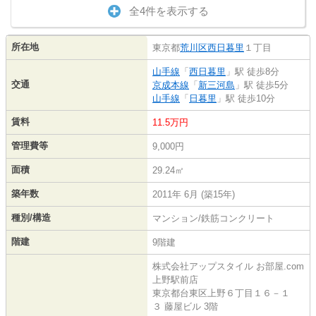
全4件を表示する
所在地
東京都
荒川区
西日暮里
１丁目
山手線
「
西日暮里
」駅 徒歩8分
交通
京成本線
「
新三河島
」駅 徒歩5分
山手線
「
日暮里
」駅 徒歩10分
賃料
11.5万円
管理費等
9,000円
面積
29.24㎡
築年数
2011年 6月 (築15年)
種別/構造
マンション/鉄筋コンクリート
階建
9階建
株式会社アップスタイル お部屋.com
上野駅前店
東京都台東区上野６丁目１６－１
３ 藤屋ビル 3階