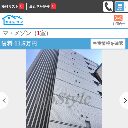
0
0
検討リスト
最近見た物件
お問合せ
マ・メゾン（
1
室）
賃料
11.5万円
空室情報を確認