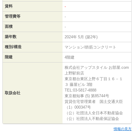
賃料
-
管理費等
-
面積
-
築年数
2024年 5月 (築2年)
種別/構造
マンション/鉄筋コンクリート
階建
4階建
株式会社アップスタイル お部屋.com
上野駅前店
東京都台東区上野６丁目１６－１
３ 藤屋ビル 3階
TEL:03-5817-4888
取扱会社
東京都知事 (5) 第85744号
賃貸住宅管理業者 国土交通大臣
（1）000347号
（公）社団法人全日本不動産協会
（公）社団法人不動産保証協会
情報の見方