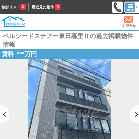
0
0
検討リスト
最近見た物件
お問合せ
ベルシードステアー東日暮里Ⅱの過去掲載物件
情報
賃料
***
万円