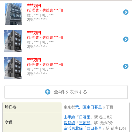
***
万円
(管理費・共益費 ***円)
敷：***｜礼：***
2階 / *** / ***
***
万円
(管理費・共益費 ***円)
敷：***｜礼：***
3階 / *** / ***
***
万円
(管理費・共益費 ***円)
敷：***｜礼：***
3階 / *** / ***
全4件を表示する
所在地
東京都
荒川区
東日暮里
６丁目
山手線
「
日暮里
」駅 徒歩8分
交通
常磐線
「
三河島
」駅 徒歩7分
京浜東北線
「
西日暮里
」駅 徒歩13分