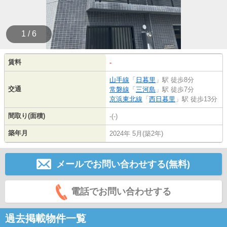
1 / 6
賃料
-
山手線
「
日暮里
」駅 徒歩8分
交通
常磐線
「
三河島
」駅 徒歩7分
京浜東北線
「
西日暮里
」駅 徒歩13分
間取り(面積)
-(-)
築年月
2024年 5月(築2年)
メールでお問い合わせする(無料)
電話でお問い合わせする
過去掲載物件一覧