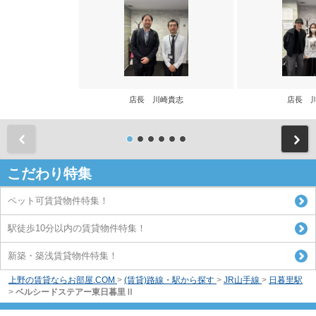
店長 川崎貴志
店長 
前
こだわり特集
ペット可賃貸物件特集！
駅徒歩10分以内の賃貸物件特集！
新築・築浅賃貸物件特集！
上野の賃貸ならお部屋.COM
>
(賃貸)路線・駅から探す
>
JR山手線
>
日暮里駅
>
ベルシードステアー東日暮里Ⅱ