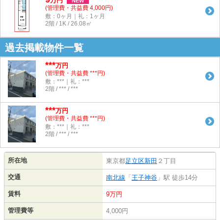
万
円
NEW
(管理費・共益費 4,000円)
敷：0ヶ月｜礼：1ヶ月
2階 / 1K / 26.08㎡
過去掲載物件一覧
***
万円
(管理費・共益費 ***円)
敷：***｜礼：***
2階 / *** / ***
***
万円
(管理費・共益費 ***円)
敷：***｜礼：***
2階 / *** / ***
所在地
東京都
足立区
新田
２丁目
交通
南北線
「
王子神谷
」駅 徒歩14分
賃料
9万円
管理費等
4,000円