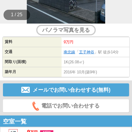
1 / 25
パノラマ写真を見る
賃料
9万円
交通
南北線
「
王子神谷
」駅 徒歩14分
間取り(面積)
1K(26.08㎡)
築年月
2016年 10月(築9年)
メールでお問い合わせする(無料)
電話でお問い合わせする
空室一覧
9