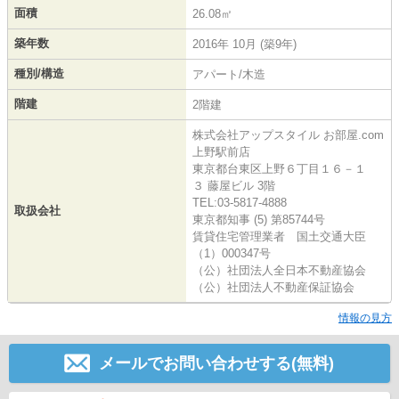
面積
26.08㎡
築年数
2016年 10月 (築9年)
種別/構造
アパート/木造
階建
2階建
株式会社アップスタイル お部屋.com
上野駅前店
東京都台東区上野６丁目１６－１
３ 藤屋ビル 3階
TEL:03-5817-4888
取扱会社
東京都知事 (5) 第85744号
賃貸住宅管理業者 国土交通大臣
（1）000347号
（公）社団法人全日本不動産協会
（公）社団法人不動産保証協会
情報の見方
メールでお問い合わせする(無料)