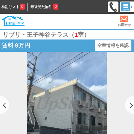
0
0
検討リスト
最近見た物件
お問合せ
リブリ・王子神谷テラス（
1
室）
賃料
9万円
空室情報を確認