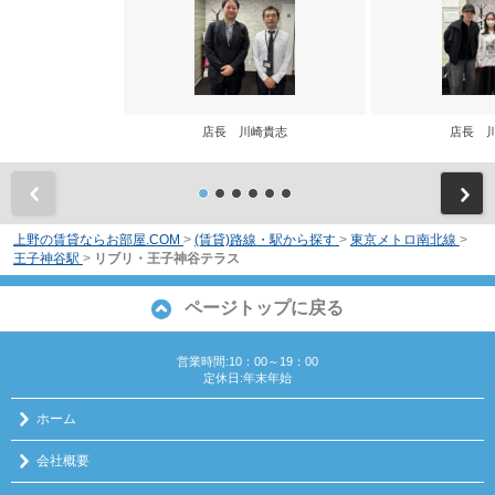
店長 川崎貴志
店長 
前
上野の賃貸ならお部屋.COM
>
(賃貸)路線・駅から探す
>
東京メトロ南北線
>
王子神谷駅
>
リブリ・王子神谷テラス
ページトップに戻る
営業時間:10：00～19：00
定休日:年末年始
ホーム
会社概要