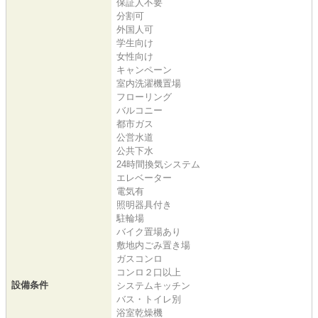
保証人不要
分割可
外国人可
学生向け
女性向け
キャンペーン
室内洗濯機置場
フローリング
バルコニー
都市ガス
公営水道
公共下水
24時間換気システム
エレベーター
電気有
照明器具付き
駐輪場
バイク置場あり
敷地内ごみ置き場
ガスコンロ
コンロ２口以上
設備条件
システムキッチン
バス・トイレ別
浴室乾燥機