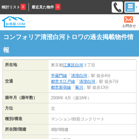
0
0
検討リスト
最近見た物件
お問合せ
コンフォリア清澄白河トロワの過去掲載物件情
報
所在地
東京都
江東区
白河
３丁目
半蔵門線
「
清澄白河
」駅 徒歩4分
交通
都営大江戸線
「
清澄白河
」駅 徒歩7分
都営新宿線
「
菊川
」駅 徒歩13分
築年月（築年数）
2008年 4月（築18年）
方位
北
種別/構造
マンション/鉄筋コンクリート
所在階/階建
4階/9階建