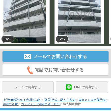
1/5
2/5
メールでお問い合わせする
電話でお問い合わせする
メールで共有する
LINEで共有する
上野の賃貸ならお部屋.COM
>
(賃貸)路線・駅から探す
>
東京メトロ半蔵門線
>
清澄白河駅
>
コンフォリア清澄白河トロワ
>
過去掲載物件