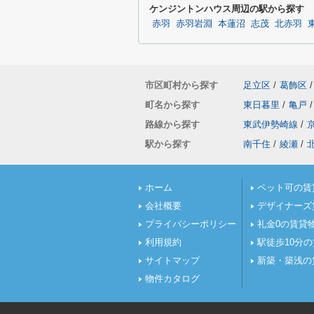
ケンジントンハウス周辺の駅から探す
赤羽
赤羽岩淵
本蓮沼
志茂
北赤羽
市区町村から探す
足立区
/
葛飾区
/
町名から探す
東日暮里
/
亀戸
/
路線から探す
東武伊勢崎線
/
駅から探す
南千住
/
綾瀬
/
ホーム
ペット可の賃
会社概要
デザイナーズ
プライバシーポリシー
礼金0の賃貸
利用規約
駅徒歩10分
サイトマップ
新築・築浅の
物件カタログ