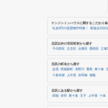
ケンジントンハウスに関するこだわり条
礼金0円の賃貸物件特集！
駅徒歩10
北区以外の市区町村から探す
千代田区
文京区
台東区
墨田区
江東
北区の町名から探す
志茂
田端新町
滝野川
豊島
東十条
十条仲原
上中里
赤羽南
堀船
北区にある駅から探す
田端
赤羽
東十条
王子
上中里
十条