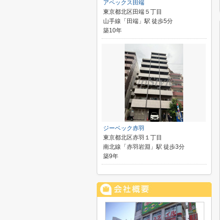
アペックス田端
東京都北区田端５丁目
山手線「田端」駅 徒歩5分
築10年
ジーベック赤羽
東京都北区赤羽１丁目
南北線「赤羽岩淵」駅 徒歩3分
築9年