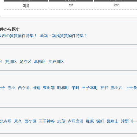
3階
***
***
件から探す
分以内の賃貸物件特集！
新築・築浅賃貸物件特集！
区
荒川区
足立区
葛飾区
江戸川区
王子
赤羽
西ケ原
田端
東田端
昭和町
栄町
王子本町
神谷
赤羽西
上十条
北赤羽
尾久
西ケ原
王子神谷
志茂
赤羽岩淵
梶原
栄町
飛鳥山
滝野川一