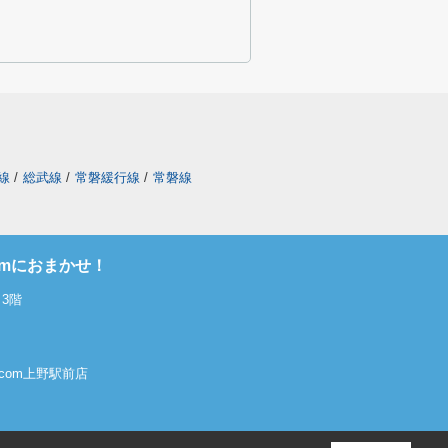
線
/
総武線
/
常磐緩行線
/
常磐線
omにおまかせ！
3階
屋.com上野駅前店