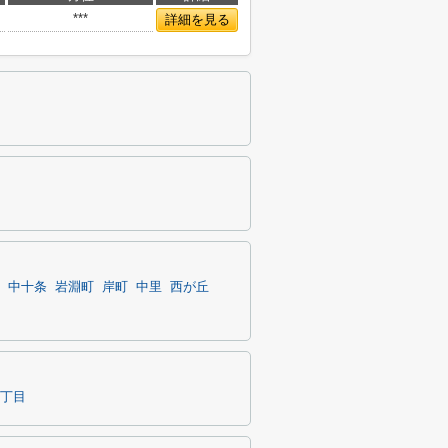
***
詳細を見る
中十条
岩淵町
岸町
中里
西が丘
丁目