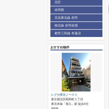
北区
赤羽西
京浜東北線 赤羽
南北線 赤羽岩淵
都営三田線 本蓮沼
おすすめ物件
レグゼ東京ノースⅡ
東京都北区昭和町１丁目
東北本線「尾久」駅 徒歩4分
築6年