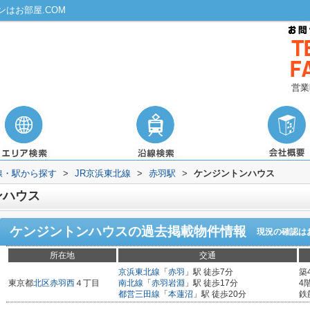
はお部屋.COM
営業
路線・駅から探す
>
JR京浜東北線
>
赤羽駅
>
ケンジントンハウス
ンハウス
ケンジントンハウス
の過去掲載物件情報
現況の確認は
所在地
交通
京浜東北線
「
赤羽
」駅 徒歩7分
築
東京都
北区
赤羽西
４丁目
南北線
「
赤羽岩淵
」駅 徒歩17分
4
都営三田線
「
本蓮沼
」駅 徒歩20分
鉄