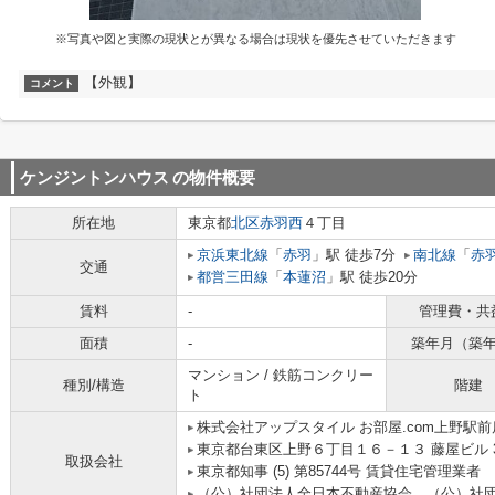
※写真や図と実際の現状とが異なる場合は現状を優先させていただきます
【外観】
コメント
ケンジントンハウス
の物件概要
所在地
東京都
北区
赤羽西
４丁目
京浜東北線
「
赤羽
」駅 徒歩7分
南北線
「
赤
交通
都営三田線
「
本蓮沼
」駅 徒歩20分
賃料
-
管理費・共
面積
-
築年月（築
マンション / 鉄筋コンクリー
種別/構造
階建
ト
株式会社アップスタイル お部屋.com上野駅前
東京都台東区上野６丁目１６－１３ 藤屋ビル 
取扱会社
東京都知事 (5) 第85744号 賃貸住宅管理業者
（公）社団法人全日本不動産協会、（公）社