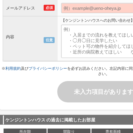
メールアドレス
必須
【ケンジントンハウスへのお問い合わせ
内容
任意
※
利用規約
及び
プライバシーポリシー
を必ずお読みください。左記内容に同
さい。
未入力項目がありま
ケンジントンハウス
の過去に掲載したお部屋
所在階
間取り
専有面積