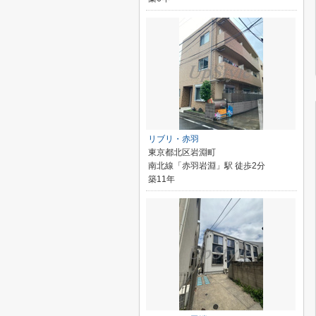
リブリ・赤羽
東京都北区岩淵町
南北線「赤羽岩淵」駅 徒歩2分
築11年