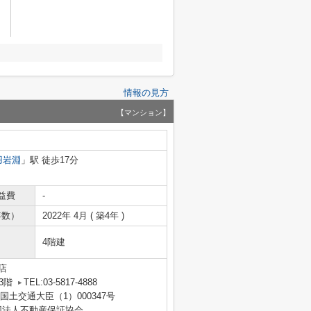
情報の見方
【マンション】
羽岩淵
」駅 徒歩17分
益費
-
年数）
2022年 4月 ( 築4年 )
4階建
店
3階
TEL:03-5817-4888
 国土交通大臣（1）000347号
団法人不動産保証協会