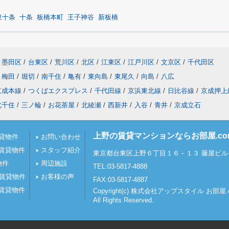
東十条
十条
板橋本町
王子神谷
新板橋
墨田区
/
台東区
/
荒川区
/
北区
/
江東区
/
江戸川区
/
文京区
/
千代田区
梅田
/
堀切
/
南千住
/
亀有
/
東向島
/
東尾久
/
向島
/
八広
京成本線
/
つくばエクスプレス
/
千代田線
/
京浜東北線
/
日比谷線
/
京成押上
北千住
/
三ノ輪
/
お花茶屋
/
北綾瀬
/
西新井
/
入谷
/
青井
/
京成立石
上野の賃貸マンションならお部屋.c
貸物件
お問い合わせ
賃貸物件
スタッフ紹介
東京都台東区上野６丁目１６－１３ 藤屋ビル 
物件
周辺施設
TEL:03-5817-4888
の賃貸物件
お客様の声
FAX:03-5817-4887
賃貸物件
Copyright(c) 株式会社アップスタイル お部
All Rights Reserved.