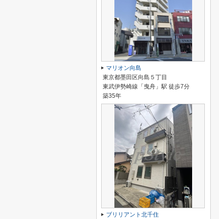
マリオン向島
東京都墨田区向島５丁目
東武伊勢崎線「曳舟」駅 徒歩7分
築35年
ブリリアント北千住