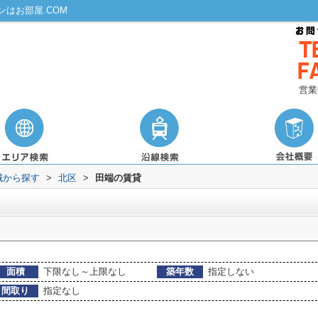
はお部屋.COM
営業
域から探す
>
北区
>
田端の賃貸
面積
下限なし～上限なし
築年数
指定しない
間取り
指定なし