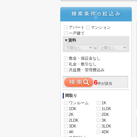
アパート
マンション
一戸建て
▼賃料
～
敷金・保証金なし
礼金・敷引なし
共益費・管理費込み
6
件が該当
間取り
ワンルーム
1K
1DK
1LDK
2K
2DK
2LDK
3K
3DK
3LDK
4K
4DK