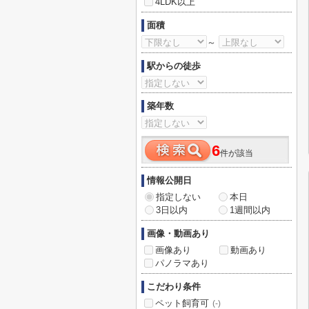
4LDK以上
面積
～
駅からの徒歩
築年数
6
件が該当
情報公開日
指定しない
本日
3日以内
1週間以内
画像・動画あり
画像あり
動画あり
パノラマあり
こだわり条件
ペット飼育可
(-)