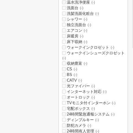
温水洗浄便座
(-)
洗面台
(-)
洗髪洗面化粧台
(-)
シャワー
(-)
独立洗面台
(-)
エアコン
(-)
床暖房
(-)
床下収納
(-)
ウォークインクロゼット
(-)
ウォークインシューズクロゼット
(-)
収納豊富
(-)
CS
(-)
BS
(-)
CATV
(-)
光ファイバー
(-)
インターネット対応
(-)
オートロック
(-)
TVモニタ付インターホン
(-)
宅配ボックス
(-)
24時間緊急通報システム
(-)
ディンプルキー
(-)
防犯カメラ
(-)
24時間有人管理
(-)