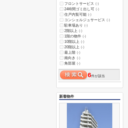
フロントサービス
(-)
24時間ゴミ出し可
(-)
住戸内覧可能
(-)
コンシェルジュサービス
(-)
駐車場あり
(-)
2階以上
(-)
1階の物件
(-)
10階以上
(-)
20階以上
(-)
最上階
(-)
南向き
(-)
角部屋
(-)
6
件が該当
新着物件