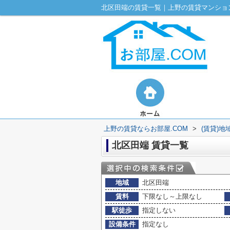
北区田端の賃貸一覧｜上野の賃貸マンション
上野の賃貸ならお部屋.COM
>
(賃貸)地
北区田端 賃貸一覧
地域
北区田端
賃料
下限なし～上限なし
駅徒歩
指定しない
設備条件
指定なし