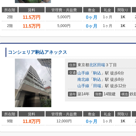
所在階
賃料
管理費・共益費
敷金
礼金
間取り
11.5
万円
0ヶ月
2階
5,000円
1ヶ月
1K
11.5
万円
0ヶ月
2階
5,000円
1ヶ月
1K
コンシェリア駒込アネックス
東京都
北区
田端
３丁目
住所
交通
山手線
「
駒込
」駅 徒歩6分
南北線
「
駒込
」駅 徒歩8分
山手線
「
田端
」駅 徒歩12分
築14年
14階建
鉄
築年
階数
構造
所在階
賃料
管理費・共益費
敷金
礼金
間取り
11.8
万円
0ヶ月
9階
12,000円
1ヶ月
1K