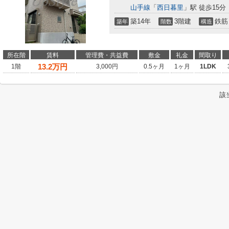
山手線
「
西日暮里
」駅 徒歩15分
築14年
3階建
鉄筋
築年
階数
構造
所在階
賃料
管理費・共益費
敷金
礼金
間取り
13.2
万円
1階
3,000円
0.5ヶ月
1ヶ月
1LDK
該