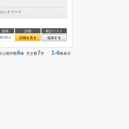
コンクリート
面積
詳細
検討リスト
36.02㎡
詳細を見る
追加する
6
7
1-6
当公開件数
棟 空き数
件
棟表示