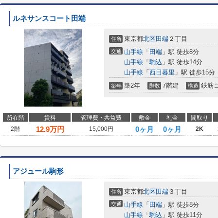
ルネサンスコート田端
東京都
北区
田端
２丁目
住所
交通
山手線
「
田端
」駅 徒歩8分
山手線
「
駒込
」駅 徒歩14分
山手線
「
西日暮里
」駅 徒歩15分
築2年
7階建
鉄筋
築年
階数
構造
所在階
賃料
管理費・共益費
敷金
礼金
間取り
12.9
万円
0ヶ月
0ヶ月
2階
15,000円
2K
アジュール駒形
東京都
北区
田端
３丁目
住所
交通
山手線
「
田端
」駅 徒歩8分
山手線
「
駒込
」駅 徒歩11分