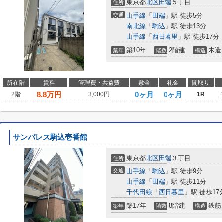
東京都
北区
田端
５丁目
住所
交通
山手線
「
田端
」駅 徒歩5分
南北線
「
駒込
」駅 徒歩13分
山手線
「
西日暮里
」駅 徒歩17分
築10年
2階建
木造
築年
階数
構造
所在階
賃料
管理費・共益費
敷金
礼金
間取り
8.8
万円
0ヶ月
0ヶ月
2階
3,000円
1R
サンパレス駒込壱番館
東京都
北区
田端
３丁目
住所
交通
山手線
「
駒込
」駅 徒歩9分
山手線
「
田端
」駅 徒歩11分
千代田線
「
西日暮里
」駅 徒歩17
築17年
8階建
鉄筋
築年
階数
構造