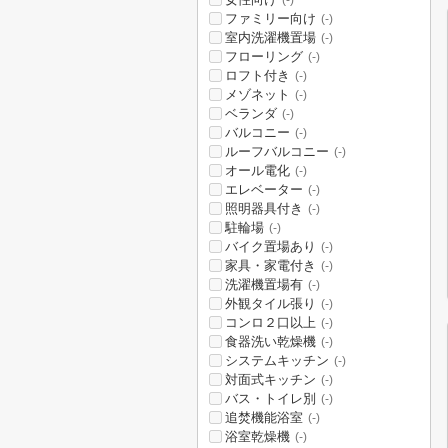
(-)
ファミリー向け
(-)
室内洗濯機置場
(-)
フローリング
(-)
ロフト付き
(-)
メゾネット
(-)
ベランダ
(-)
バルコニー
(-)
ルーフバルコニー
(-)
オール電化
(-)
エレベーター
(-)
照明器具付き
(-)
駐輪場
(-)
バイク置場あり
(-)
家具・家電付き
(-)
洗濯機置場有
(-)
外観タイル張り
(-)
コンロ２口以上
(-)
食器洗い乾燥機
(-)
システムキッチン
(-)
対面式キッチン
(-)
バス・トイレ別
(-)
追焚機能浴室
(-)
浴室乾燥機
(-)