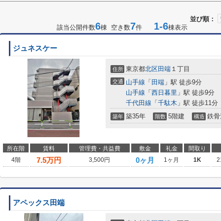
並び順：
6
7
1-6
該当公開件数
棟 空き数
件
棟表示
ジュネスケー
東京都
北区
田端
１丁目
住所
交通
山手線
「
田端
」駅 徒歩9分
山手線
「
西日暮里
」駅 徒歩9分
千代田線
「
千駄木
」駅 徒歩11分
築35年
5階建
鉄骨
築年
階数
構造
所在階
賃料
管理費・共益費
敷金
礼金
間取り
7.5
万円
0ヶ月
4階
3,500円
1ヶ月
1K
2
アペックス田端