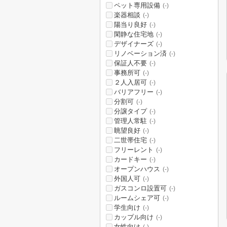
ペット専用設備
(-)
楽器相談
(-)
陽当り良好
(-)
閑静な住宅地
(-)
デザイナーズ
(-)
リノベーション済
(-)
保証人不要
(-)
事務所可
(-)
２人入居可
(-)
バリアフリー
(-)
分割可
(-)
分譲タイプ
(-)
管理人常駐
(-)
眺望良好
(-)
二世帯住宅
(-)
フリーレント
(-)
カードキー
(-)
オープンハウス
(-)
外国人可
(-)
ガスコンロ設置可
(-)
ルームシェア可
(-)
学生向け
(-)
カップル向け
(-)
女性向け