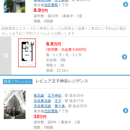
東京都
北区
豊島
１丁目
8.9
万円
築年数：築15年 ｜募集中：
1室
階数：8階建
経験豊富なスタッフがご希望に沿ってお部屋をご提案♪ ご来店のご予約はお電話
もしくは下記ご予約フォームよりお願いします。
8.9
万
円
(管理費・共益費 9,000円)
敷：1ヶ月｜礼：2ヶ月
所在階：2階
間取り：1K
面積：22.16㎡
レピュア王子神谷レジデンス
賃貸｜マンション
南北線
「
王子神谷
」駅 徒歩10分
京浜東北線
「
王子
」駅 徒歩17分
京浜東北線
「
東十条
」駅 徒歩22分
東京都
北区
豊島
７丁目
10
万円
築年数：築5年 ｜募集中：
1室
階数：5階建