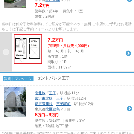
7.2
万円
築年数：築4年 ｜募集中：
1室
階数：2階建
当物件は仲介手数料無料にてご紹介が可能☆ネット無料 ご来店のご予約はお電話
もしくは下記ご予約フォームよりお願いします。
7.2
万
円
(管理費・共益費 4,000円)
敷：0ヶ月｜礼：0ヶ月
所在階：1階
間取り：1R
面積：11.39㎡
セントパレス王子
賃貸｜マンション
南北線
「
王子
」駅 徒歩11分
京浜東北線
「
王子
」駅 徒歩12分
都電荒川線
「
王子駅前
」駅 徒歩12分
東京都
北区
豊島
２丁目
8
9
万円～
万円
築年数：築18年 ｜募集中：
3室
階数：7階建 地下1階
当物件は仲介手数料が家賃の55％にてご紹介が可能☆ ご来店のご予約はお電話も