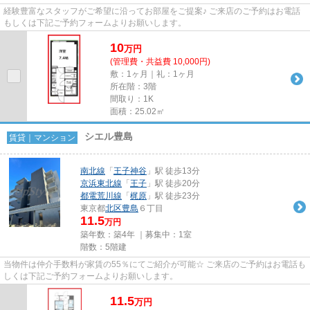
経験豊富なスタッフがご希望に沿ってお部屋をご提案♪ ご来店のご予約はお電話
もしくは下記ご予約フォームよりお願いします。
10
万
円
(管理費・共益費 10,000円)
敷：1ヶ月｜礼：1ヶ月
所在階：3階
間取り：1K
面積：25.02㎡
シエル豊島
賃貸｜マンション
南北線
「
王子神谷
」駅 徒歩13分
京浜東北線
「
王子
」駅 徒歩20分
都電荒川線
「
梶原
」駅 徒歩23分
東京都
北区
豊島
６丁目
11.5
万円
築年数：築4年 ｜募集中：
1室
階数：5階建
当物件は仲介手数料が家賃の55％にてご紹介が可能☆ ご来店のご予約はお電話も
しくは下記ご予約フォームよりお願いします。
11.5
万
円