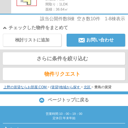
間取り：1LDK
面積：36.64㎡
該当公開件数
8
棟 空き数
10
件
1-8
棟表示
チェックした物件をまとめて
検討リストに追加
お問い合わせ
さらに条件を絞り込む
物件リクエスト
上野の賃貸ならお部屋.COM
>
(賃貸)地域から探す
>
北区
>
豊島の賃貸
ページトップに戻る
営業時間:10：00～19：00
定休日:年末年始