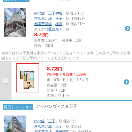
南北線
「
王子神谷
」駅 徒歩13分
京浜東北線
「
王子
」駅 徒歩19分
都電荒川線
「
梶原
」駅 徒歩21分
東京都
北区
豊島
４丁目
8.7
万円
築年数：築5年 ｜募集中：
1室
階数：2階建
当物件は仲介手数料を家賃の55％にてご紹介☆ネット無料 ご来店のご予約はお電
話もしくは下記ご予約フォームよりお願いします。
8.7
万
円
(管理費・共益費 4,000円)
敷：0.5ヶ月｜礼：1.5ヶ月
所在階：2階
間取り：1K
面積：25.14㎡
アーバンヴィスタ王子
賃貸｜マンション
南北線
「
王子
」駅 徒歩9分
京浜東北線
「
王子
」駅 徒歩9分
都電荒川線
「
王子駅前
」駅 徒歩11分