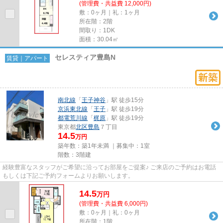
(管理費・共益費 12,000円)
敷：0ヶ月｜礼：1ヶ月
所在階：2階
間取り：1DK
面積：30.04㎡
セレスティア豊島N
賃貸｜アパート
南北線
「
王子神谷
」駅 徒歩15分
京浜東北線
「
王子
」駅 徒歩19分
都電荒川線
「
梶原
」駅 徒歩19分
東京都
北区
豊島
７丁目
14.5
万円
築年数：築1年未満 ｜募集中：
1室
階数：3階建
経験豊富なスタッフがご希望に沿ってお部屋をご提案♪ ご来店のご予約はお電話
もしくは下記ご予約フォームよりお願いします。
14.5
万
円
(管理費・共益費 6,000円)
敷：0ヶ月｜礼：0ヶ月
所在階：1階