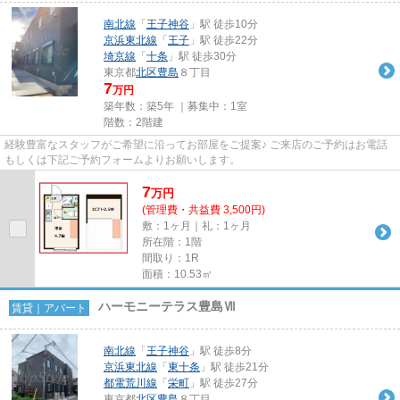
南北線
「
王子神谷
」駅 徒歩10分
京浜東北線
「
王子
」駅 徒歩22分
埼京線
「
十条
」駅 徒歩30分
東京都
北区
豊島
８丁目
7
万円
築年数：築5年 ｜募集中：
1室
階数：2階建
経験豊富なスタッフがご希望に沿ってお部屋をご提案♪ ご来店のご予約はお電話
もしくは下記ご予約フォームよりお願いします。
7
万
円
(管理費・共益費 3,500円)
敷：1ヶ月｜礼：1ヶ月
所在階：1階
間取り：1R
面積：10.53㎡
ハーモニーテラス豊島Ⅶ
賃貸｜アパート
南北線
「
王子神谷
」駅 徒歩8分
京浜東北線
「
東十条
」駅 徒歩21分
都電荒川線
「
栄町
」駅 徒歩27分
東京都
北区
豊島
８丁目