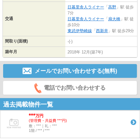
日暮里舎人ライナー
「
高野
」駅 徒歩
7分
交通
日暮里舎人ライナー
「
扇大橋
」駅 徒
歩10分
東武伊勢崎線
「
西新井
」駅 徒歩29分
間取り(面積)
-(-)
築年月
2018年 12月(築7年)
メールでお問い合わせする(無料)
電話でお問い合わせする
過去掲載物件一覧
***
万円
(管理費・共益費 ***円)
敷：***｜礼：***
1階 / *** / ***