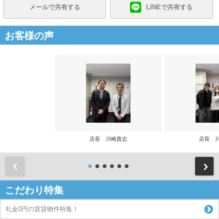
メールで共有する
LINEで共有する
お客様の声
店長 川崎貴志
店長 
前
こだわり特集
礼金0円の賃貸物件特集！