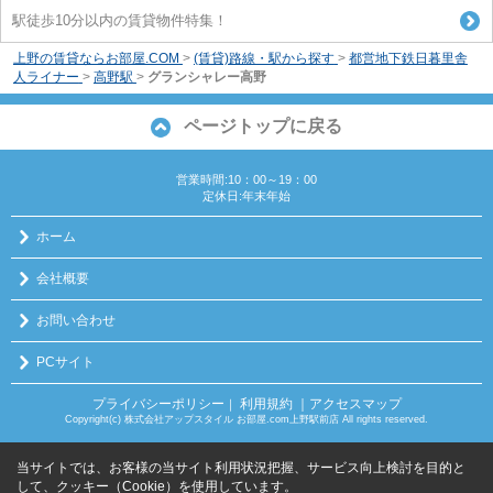
駅徒歩10分以内の賃貸物件特集！
上野の賃貸ならお部屋.COM
>
(賃貸)路線・駅から探す
>
都営地下鉄日暮里舎
人ライナー
>
高野駅
>
グランシャレー高野
ページトップに戻る
営業時間:10：00～19：00
定休日:年末年始
ホーム
会社概要
お問い合わせ
PCサイト
プライバシーポリシー
利用規約
｜アクセスマップ
｜
Copyright(c) 株式会社アップスタイル お部屋.com上野駅前店 All rights reserved.
当サイトでは、お客様の当サイト利用状況把握、サービス向上検討を目的と
して、クッキー（Cookie）を使用しています。