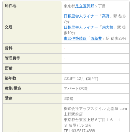
所在地
東京都
足立区
興野
２丁目
日暮里舎人ライナー
「
高野
」駅 徒歩
7分
交通
日暮里舎人ライナー
「
扇大橋
」駅 徒
歩10分
東武伊勢崎線
「
西新井
」駅 徒歩29分
賃料
-
管理費等
-
面積
-
築年数
2018年 12月 (築7年)
種別/構造
アパート/木造
階建
3階建
株式会社アップスタイル お部屋.com
上野駅前店
東京都台東区上野６丁目１６－１
３ 藤屋ビル 3階
TEL:03-5817-4888