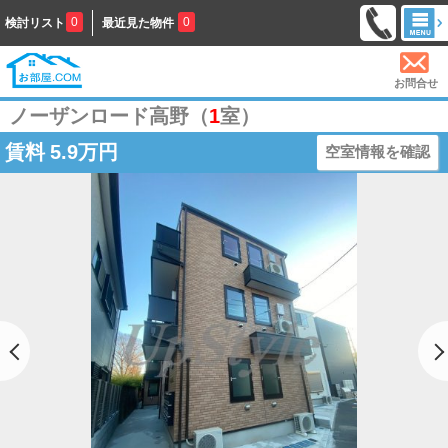
0
0
検討リスト
最近見た物件
お問合せ
ノーザンロード高野（
1
室）
賃料
5.9万円
空室情報を確認