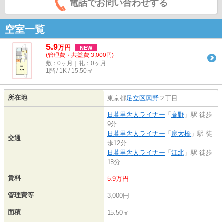
電話でお問い合わせする
空室一覧
5.9
万
円
NEW
(管理費・共益費 3,000円)
敷：0ヶ月｜礼：0ヶ月
1階 / 1K / 15.50㎡
所在地
東京都
足立区
興野
２丁目
日暮里舎人ライナー
「
高野
」駅 徒歩
9分
日暮里舎人ライナー
「
扇大橋
」駅 徒
交通
歩12分
日暮里舎人ライナー
「
江北
」駅 徒歩
18分
賃料
5.9万円
管理費等
3,000円
面積
15.50㎡