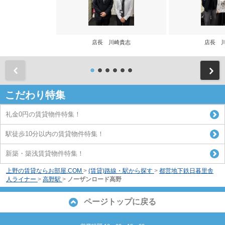
店長 川崎貴志
店長 
前
こだわり特集
礼金0円の賃貸物件特集！
駅徒歩10分以内の賃貸物件特集！
新築・築浅賃貸物件特集！
上野の賃貸ならお部屋.COM
>
(賃貸)路線・駅から探す
>
都営地下鉄日暮里舎
人ライナー
>
高野駅
>
ノーザンロード高野
ページトップに戻る