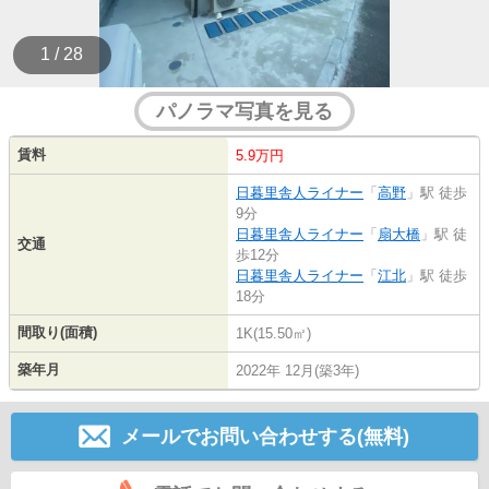
1 / 28
パノラマ写真を見る
賃料
5.9万円
日暮里舎人ライナー
「
高野
」駅 徒歩
9分
日暮里舎人ライナー
「
扇大橋
」駅 徒
交通
歩12分
日暮里舎人ライナー
「
江北
」駅 徒歩
18分
間取り(面積)
1K(15.50㎡)
築年月
2022年 12月(築3年)
メールでお問い合わせする(無料)