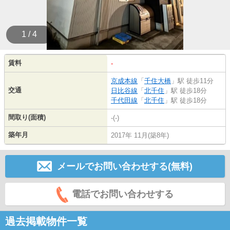
1 / 4
賃料
-
京成本線
「
千住大橋
」駅 徒歩11分
交通
日比谷線
「
北千住
」駅 徒歩18分
千代田線
「
北千住
」駅 徒歩18分
間取り(面積)
-(-)
築年月
2017年 11月(築8年)
メールでお問い合わせする(無料)
電話でお問い合わせする
過去掲載物件一覧