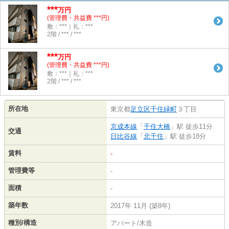
***
万円
(管理費・共益費 ***円)
敷：***｜礼：***
2階 / *** / ***
***
万円
(管理費・共益費 ***円)
敷：***｜礼：***
2階 / *** / ***
所在地
東京都
足立区
千住緑町
３丁目
京成本線
「
千住大橋
」駅 徒歩11分
交通
日比谷線
「
北千住
」駅 徒歩18分
賃料
-
管理費等
-
面積
-
築年数
2017年 11月 (築8年)
種別/構造
アパート/木造