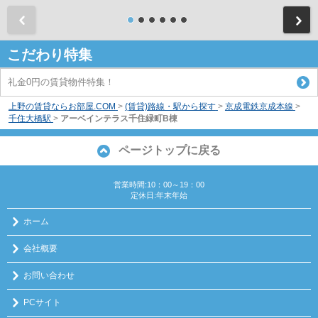
前
こだわり特集
礼金0円の賃貸物件特集！
上野の賃貸ならお部屋.COM
>
(賃貸)路線・駅から探す
>
京成電鉄京成本線
>
千住大橋駅
>
アーベインテラス千住緑町B棟
ページトップに戻る
営業時間:10：00～19：00
定休日:年末年始
ホーム
会社概要
お問い合わせ
PCサイト