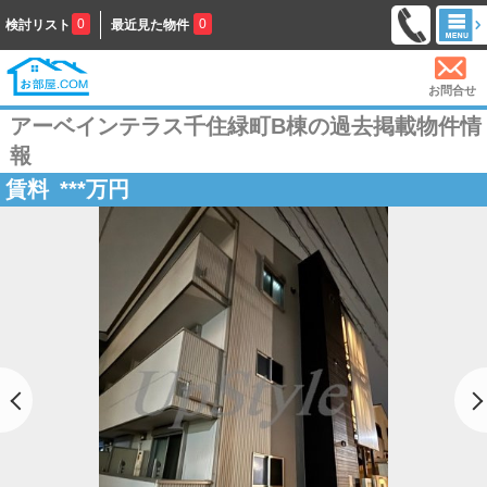
0
0
検討リスト
最近見た物件
お問合せ
アーベインテラス千住緑町B棟の過去掲載物件情
報
賃料
***
万円