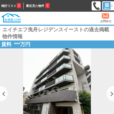
0
0
検討リスト
最近見た物件
お問合せ
エイチエフ曳舟レジデンスイーストの過去掲載
物件情報
賃料
***
万円