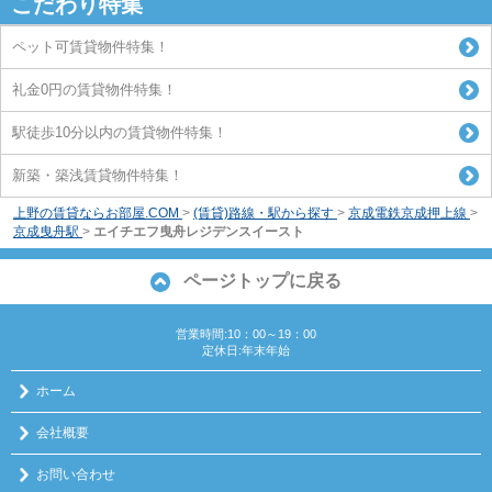
こだわり特集
ペット可賃貸物件特集！
礼金0円の賃貸物件特集！
駅徒歩10分以内の賃貸物件特集！
新築・築浅賃貸物件特集！
上野の賃貸ならお部屋.COM
>
(賃貸)路線・駅から探す
>
京成電鉄京成押上線
>
京成曳舟駅
>
エイチエフ曳舟レジデンスイースト
ページトップに戻る
営業時間:10：00～19：00
定休日:年末年始
ホーム
会社概要
お問い合わせ