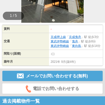
1 / 5
賃料
-
京成押上線
「
京成曳舟
」駅 徒歩3分
交通
東武伊勢崎線
「
曳舟
」駅 徒歩8分
東武伊勢崎線
「
東向島
」駅 徒歩14分
間取り(面積)
-(-)
築年月
2021年 9月(築4年)
メールでお問い合わせする(無料)
電話でお問い合わせする
過去掲載物件一覧