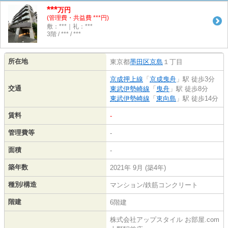
***
万円
(管理費・共益費 ***円)
敷：***｜礼：***
3階 / *** / ***
所在地
東京都
墨田区
京島
１丁目
京成押上線
「
京成曳舟
」駅 徒歩3分
交通
東武伊勢崎線
「
曳舟
」駅 徒歩8分
東武伊勢崎線
「
東向島
」駅 徒歩14分
賃料
-
管理費等
-
面積
-
築年数
2021年 9月 (築4年)
種別/構造
マンション/鉄筋コンクリート
階建
6階建
株式会社アップスタイル お部屋.com