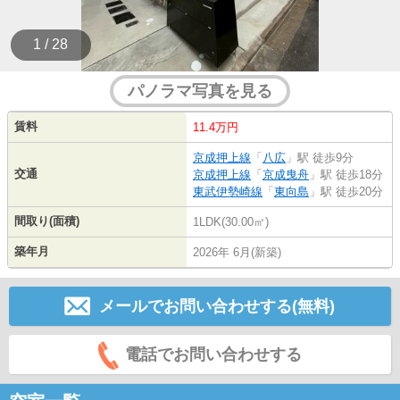
1 / 28
パノラマ写真を見る
賃料
11.4万円
京成押上線
「
八広
」駅 徒歩9分
交通
京成押上線
「
京成曳舟
」駅 徒歩18分
東武伊勢崎線
「
東向島
」駅 徒歩20分
間取り(面積)
1LDK(30.00㎡)
築年月
2026年 6月(新築)
メールでお問い合わせする(無料)
電話でお問い合わせする