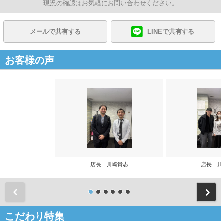
現況の確認はお気軽にお問い合わせください。
メールで共有する
LINEで共有する
お客様の声
店長 川崎貴志
店長 
前
こだわり特集