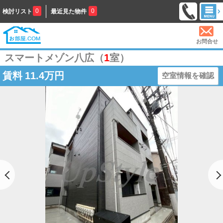
0
0
検討リスト
最近見た物件
お問合せ
スマートメゾン八広（
1
室）
賃料
11.4万円
空室情報を確認