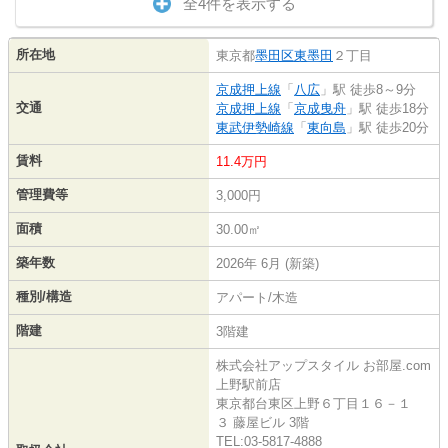
全4件を表示する
所在地
東京都
墨田区
東墨田
２丁目
京成押上線
「
八広
」駅 徒歩8～9分
交通
京成押上線
「
京成曳舟
」駅 徒歩18分
東武伊勢崎線
「
東向島
」駅 徒歩20分
賃料
11.4万円
管理費等
3,000円
面積
30.00㎡
築年数
2026年 6月 (新築)
種別/構造
アパート/木造
階建
3階建
株式会社アップスタイル お部屋.com
上野駅前店
東京都台東区上野６丁目１６－１
３ 藤屋ビル 3階
TEL:03-5817-4888