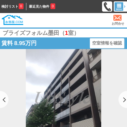
0
0
検討リスト
最近見た物件
お問合せ
ブライズフォルム墨田（
1
室）
賃料
8.95万円
空室情報を確認