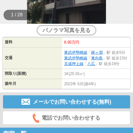
1 / 28
パノラマ写真を見る
賃料
8.95万円
東武伊勢崎線
「
鐘ヶ淵
」駅 徒歩5分
交通
東武伊勢崎線
「
東向島
」駅 徒歩13分
京成押上線
「
八広
」駅 徒歩19分
間取り(面積)
1K(25.55㎡)
築年月
2022年 6月(築4年)
メールでお問い合わせする(無料)
電話でお問い合わせする