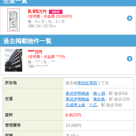
空室一覧
8.95
万
円
NEW
(管理費・共益費 15,000円)
敷：0ヶ月｜礼：1ヶ月
2階 / 1K / 25.55㎡
過去掲載物件一覧
***
万円
(管理費・共益費 ***円)
敷：***｜礼：***
7階 / *** / ***
所在地
東京都
墨田区
墨田
２丁目
東武伊勢崎線
「
鐘ヶ淵
」駅 徒歩5分
交通
東武伊勢崎線
「
東向島
」駅 徒歩13分
京成押上線
「
八広
」駅 徒歩19分
賃料
8.95万円
管理費等
15,000円
面積
25.55㎡