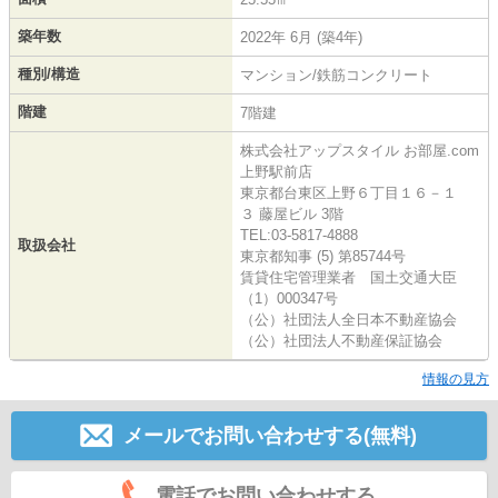
築年数
2022年 6月 (築4年)
種別/構造
マンション/鉄筋コンクリート
階建
7階建
株式会社アップスタイル お部屋.com
上野駅前店
東京都台東区上野６丁目１６－１
３ 藤屋ビル 3階
TEL:03-5817-4888
取扱会社
東京都知事 (5) 第85744号
賃貸住宅管理業者 国土交通大臣
（1）000347号
（公）社団法人全日本不動産協会
（公）社団法人不動産保証協会
情報の見方
メールでお問い合わせする(無料)
電話でお問い合わせする