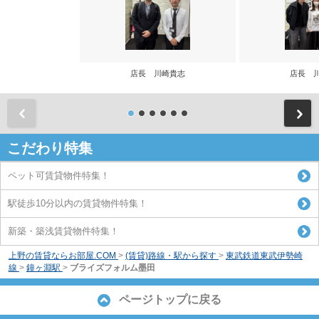
店長 川崎貴志
店長 
前
こだわり特集
ペット可賃貸物件特集！
駅徒歩10分以内の賃貸物件特集！
新築・築浅賃貸物件特集！
上野の賃貸ならお部屋.COM
>
(賃貸)路線・駅から探す
>
東武鉄道東武伊勢崎
線
>
鐘ヶ淵駅
>
ブライズフォルム墨田
ページトップに戻る